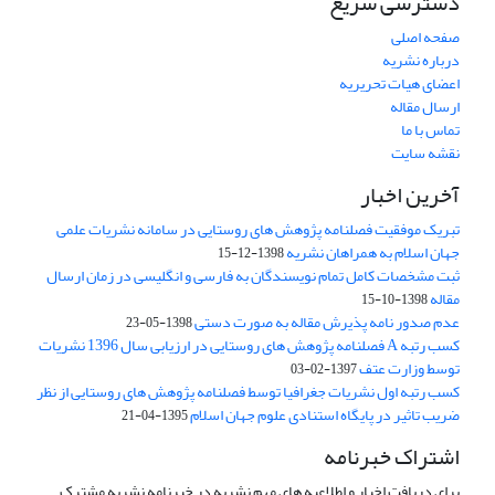
دسترسی سریع
صفحه اصلی
درباره نشریه
اعضای هیات تحریریه
ارسال مقاله
تماس با ما
نقشه سایت
آخرین اخبار
تبریک موفقیت فصلنامه پژوهش های روستایی در سامانه نشریات علمی
جهان اسلام به همراهان نشریه
1398-12-15
ثبت مشخصات کامل تمام نویسندگان به فارسی و انگلیسی در زمان ارسال
مقاله
1398-10-15
عدم صدور نامه پذیرش مقاله به صورت دستی
1398-05-23
کسب رتبه A فصلنامه پژوهش های روستایی در ارزیابی سال 1396 نشریات
توسط وزارت عتف
1397-02-03
کسب رتبه اول نشریات جغرافیا توسط فصلنامه پژوهش های روستایی از نظر
ضریب تاثیر در پایگاه استنادی علوم جهان اسلام
1395-04-21
اشتراک خبرنامه
برای دریافت اخبار و اطلاعیه های مهم نشریه در خبرنامه نشریه مشترک