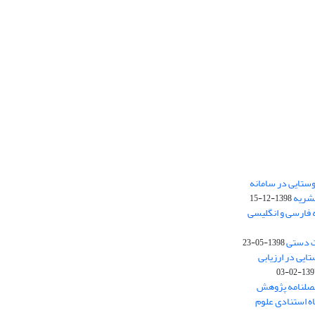
ستایی در سامانه
نشریه
1398-12-15
 فارسی و انگلیسی
ت دستی
1398-05-23
وستایی در ارزیابی
1397-02-
فصلنامه پژوهش
اه استنادی علوم