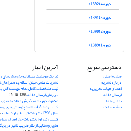
دوره 4 (1392)
دوره 3 (1391)
دوره 2 (1390)
دوره 1 (1389)
دسترسی سریع
آخرین اخبار
صفحه اصلی
تبریک موفقیت فصلنامه پژوهش های رو
درباره نشریه
نشریات علمی جهان اسلام به همراهان 
اعضای هیات تحریریه
ثبت مشخصات کامل تمام نویسندگان به
ارسال مقاله
در زمان ارسال مقاله
1398-10-15
تماس با ما
عدم صدور نامه پذیرش مقاله به صور
نقشه سایت
کسب رتبه A فصلنامه پژوهش های ر
سال 1396 نشریات توسط وزارت عتف
03
کسب رتبه اول نشریات جغرافیا توسط 
های روستایی از نظر ضریب تاثیر در پایگ