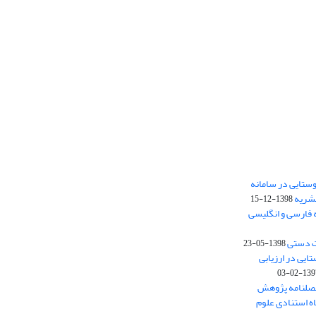
ستایی در سامانه
نشریه
1398-12-15
 فارسی و انگلیسی
ت دستی
1398-05-23
وستایی در ارزیابی
1397-02-
فصلنامه پژوهش
اه استنادی علوم