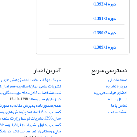
دوره 4 (1392)
دوره 3 (1391)
دوره 2 (1390)
دوره 1 (1389)
دسترسی سریع
آخرین اخبار
صفحه اصلی
تبریک موفقیت فصلنامه پژوهش های رو
درباره نشریه
نشریات علمی جهان اسلام به همراهان 
اعضای هیات تحریریه
ثبت مشخصات کامل تمام نویسندگان به
ارسال مقاله
در زمان ارسال مقاله
1398-10-15
تماس با ما
عدم صدور نامه پذیرش مقاله به صور
نقشه سایت
کسب رتبه A فصلنامه پژوهش های ر
سال 1396 نشریات توسط وزارت عتف
03
کسب رتبه اول نشریات جغرافیا توسط 
های روستایی از نظر ضریب تاثیر در پایگ