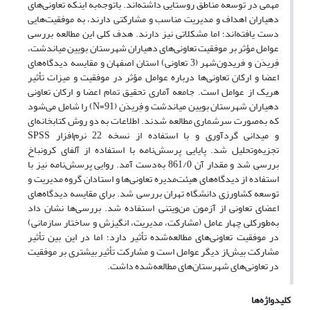
مهمی در توسعه مناطق روستایی داشته‌اند. باتوجه‌به اینکه تعاونی‌های
دهیاران اهداف و مدیریت مناسب و مشارکتی دارند، به موفقیت‌هایی
دست‌ یافته‌اند؛ اما مشکلاتی نیز دارند. هدف کلی این مطالعه بررسی
عوامل مؤثر بر موفقیت تعاونی‌های دهیاران شهرستان بویین میاندشت،
فِریدَن و فریدون‌شهر (3 تعاونی) استان اصفهان و مقایسه دیدگاه‌های
اعضا و ارکان تعاونی‌ها درباره عوامل مؤثر در موفقیت و میزات تأثیر
هریک از عوامل است. جامعه آماری تحقیق تمام اعضا و ارکان تعاونی
دهیاران شهرستان بویین میاندشت و فِریدَن (N=91) را شامل می‌شود
که به‌صورت سرشماری مطالعه شدند. اطلاعات به دو روش کتابخانه‌ای
و میدانی گردآوری و با استفاده از نسخه 22 نرم‌افزار SPSS
تجزیه‌وتحلیل شد. پایایی پرسش‌نامه با استفاده از آلفای کرونباخ
بررسی شد و مقدار آن 861/0 به‌دست آمد. روایی پرسش‌نامه نیز با
استفاده از دیدگاه‌های هیئت‌مدیره تعاونی‌ها و استادان گروه مدیریت و
توسعه کشاورزی دانشگاه تهران بررسی‌ شد. برای مقایسه دیدگاه‌های
اعضای تعاونی از آزمون من‌ویتنی استفاده شد. بررسی‌ها نشان داد
به‌طورکلی چهار عامل (مشارکت، مدیریت، انگیزش و ساختار سازمانی)
در موفقیت تعاونی‌های مطالعه‌شده تأثیر دارد؛ اما در این بین تأثیر
مشارکت بیش‌از دیگر عوامل است و مشارکت تأثیر بیشتری بر موفقیت
در تعاونی‌های شهرستان‌های مطالعه‌شده داشت.
کلیدواژه‌ها