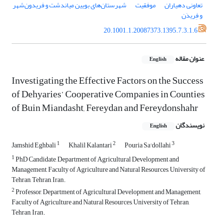
تعاونی‌ دهیاران
موفقیت
شهرستان‌های بویین میاندشت و فریدون‌شهر
و فِریدَن
20.1001.1.20087373.1395.7.3.1.6
عنوان مقاله
English
Investigating the Effective Factors on the Success
of Dehyaries’ Cooperative Companies in Counties
of Buin Miandasht, Fereydan and Fereydonshahr
نویسندگان
English
1
2
3
Jamshid Eghbali
Khalil Kalantari
Pouria Sa'dollahi
1
PhD Candidate, Department of Agricultural Development and
Management, Faculty of Agriculture and Natural Resources, University of
Tehran, Tehran, Iran.
2
Professor, Department of Agricultural Development and Management,
Faculty of Agriculture and Natural Resources, University of Tehran,
Tehran, Iran.