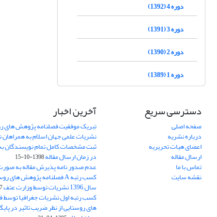
دوره 4 (1392)
دوره 3 (1391)
دوره 2 (1390)
دوره 1 (1389)
دسترسی سریع
آخرین اخبار
صفحه اصلی
تبریک موفقیت فصلنامه پژوهش های رو
درباره نشریه
نشریات علمی جهان اسلام به همراهان 
اعضای هیات تحریریه
ثبت مشخصات کامل تمام نویسندگان به
ارسال مقاله
در زمان ارسال مقاله
1398-10-15
تماس با ما
عدم صدور نامه پذیرش مقاله به صور
نقشه سایت
کسب رتبه A فصلنامه پژوهش های ر
سال 1396 نشریات توسط وزارت عتف
03
کسب رتبه اول نشریات جغرافیا توسط 
های روستایی از نظر ضریب تاثیر در پایگ