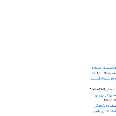
ستایی در سامانه
نشریه
1398-12-15
 فارسی و انگلیسی
ت دستی
1398-05-23
وستایی در ارزیابی
1397-02-
فصلنامه پژوهش
اه استنادی علوم