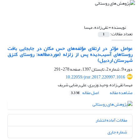
نویسنده =
تقی زاده، مهسا
تعداد مقالات:
1
عوامل مؤثر در ارتقای مؤلفه‌های حس مکان در جابجایی بافت
روستاهای آسیب‌دیده پس از زلزله (موردمطالعه: روستای کنزق
شهرستان اردبیل)
دوره 9، شماره 2، تابستان 1397، صفحه
278-291
10.22059/jrur.2017.220997.1016
مهسا تقی زاده، وحید وزیری، علی رضایی شریف
مشاهده مقاله
اصل مقاله
3.3 M
مقالات آماده انتشار
شماره جاری