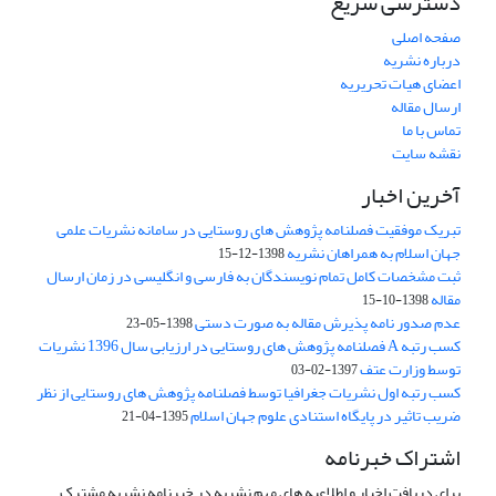
دسترسی سریع
صفحه اصلی
درباره نشریه
اعضای هیات تحریریه
ارسال مقاله
تماس با ما
نقشه سایت
آخرین اخبار
تبریک موفقیت فصلنامه پژوهش های روستایی در سامانه نشریات علمی
جهان اسلام به همراهان نشریه
1398-12-15
ثبت مشخصات کامل تمام نویسندگان به فارسی و انگلیسی در زمان ارسال
مقاله
1398-10-15
عدم صدور نامه پذیرش مقاله به صورت دستی
1398-05-23
کسب رتبه A فصلنامه پژوهش های روستایی در ارزیابی سال 1396 نشریات
توسط وزارت عتف
1397-02-03
کسب رتبه اول نشریات جغرافیا توسط فصلنامه پژوهش های روستایی از نظر
ضریب تاثیر در پایگاه استنادی علوم جهان اسلام
1395-04-21
اشتراک خبرنامه
برای دریافت اخبار و اطلاعیه های مهم نشریه در خبرنامه نشریه مشترک