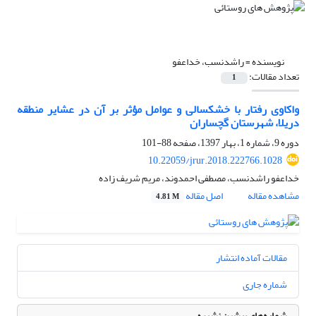
نویسنده =
راشدنسب، خداعفو
تعداد مقالات:
1
واکاوی رفتار با خشکسالی و عوامل مؤثر بر آن در عشایر منطقه
دریلا، شهرستان گچساران
دوره 9، شماره 1، بهار 1397، صفحه
88-101
10.22059/jrur.2018.222766.1028
خداعفو راشدنسب، مصطفی احمدوند، مریم شریف زاده
مشاهده مقاله
اصل مقاله
4.81 M
مقالات آماده انتشار
شماره جاری
شماره‌های پیشین نشریه