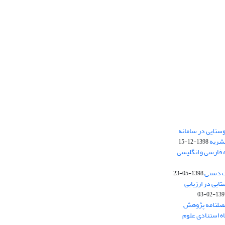
ستایی در سامانه
نشریه
1398-12-15
 فارسی و انگلیسی
ت دستی
1398-05-23
وستایی در ارزیابی
1397-02-
فصلنامه پژوهش
اه استنادی علوم