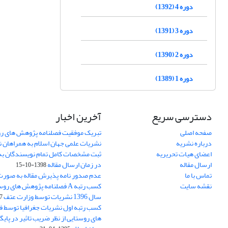
دوره 4 (1392)
دوره 3 (1391)
دوره 2 (1390)
دوره 1 (1389)
دسترسی سریع
آخرین اخبار
صفحه اصلی
تبریک موفقیت فصلنامه پژوهش های رو
درباره نشریه
نشریات علمی جهان اسلام به همراهان 
اعضای هیات تحریریه
ثبت مشخصات کامل تمام نویسندگان به
ارسال مقاله
در زمان ارسال مقاله
1398-10-15
تماس با ما
عدم صدور نامه پذیرش مقاله به صور
نقشه سایت
کسب رتبه A فصلنامه پژوهش های ر
سال 1396 نشریات توسط وزارت عتف
03
کسب رتبه اول نشریات جغرافیا توسط 
های روستایی از نظر ضریب تاثیر در پایگ