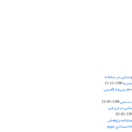
ستایی در سامانه
نشریه
1398-12-15
 فارسی و انگلیسی
ت دستی
1398-05-23
وستایی در ارزیابی
1397-02-
فصلنامه پژوهش
اه استنادی علوم