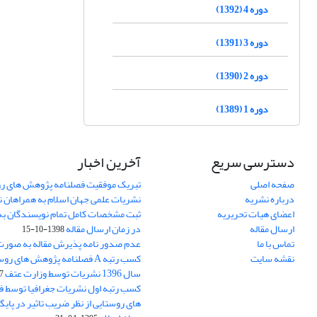
دوره 4 (1392)
دوره 3 (1391)
دوره 2 (1390)
دوره 1 (1389)
دسترسی سریع
آخرین اخبار
صفحه اصلی
تبریک موفقیت فصلنامه پژوهش های رو
درباره نشریه
نشریات علمی جهان اسلام به همراهان 
اعضای هیات تحریریه
ثبت مشخصات کامل تمام نویسندگان به
ارسال مقاله
در زمان ارسال مقاله
1398-10-15
تماس با ما
عدم صدور نامه پذیرش مقاله به صور
نقشه سایت
کسب رتبه A فصلنامه پژوهش های ر
سال 1396 نشریات توسط وزارت عتف
03
کسب رتبه اول نشریات جغرافیا توسط 
های روستایی از نظر ضریب تاثیر در پایگ