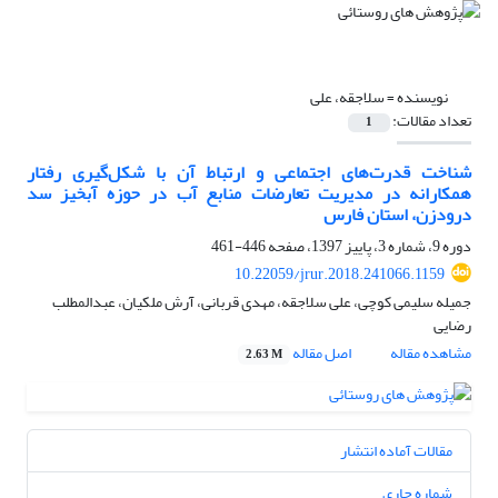
نویسنده =
سلاجقه، علی
تعداد مقالات:
1
شناخت قدرت‌های اجتماعی و ارتباط آن با شکل‌گیری رفتار
همکارانه در مدیریت تعارضات منابع آب در حوزه آبخیز سد
درودزن، استان فارس
دوره 9، شماره 3، پاییز 1397، صفحه
446-461
10.22059/jrur.2018.241066.1159
جمیله سلیمی کوچی، علی سلاجقه، مهدی قربانی، آرش ملکیان، عبدالمطلب
رضایی
مشاهده مقاله
اصل مقاله
2.63 M
مقالات آماده انتشار
شماره جاری