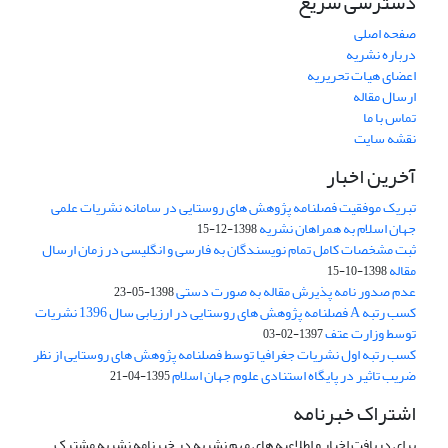
دسترسی سریع
صفحه اصلی
درباره نشریه
اعضای هیات تحریریه
ارسال مقاله
تماس با ما
نقشه سایت
آخرین اخبار
تبریک موفقیت فصلنامه پژوهش های روستایی در سامانه نشریات علمی
جهان اسلام به همراهان نشریه
1398-12-15
ثبت مشخصات کامل تمام نویسندگان به فارسی و انگلیسی در زمان ارسال
مقاله
1398-10-15
عدم صدور نامه پذیرش مقاله به صورت دستی
1398-05-23
کسب رتبه A فصلنامه پژوهش های روستایی در ارزیابی سال 1396 نشریات
توسط وزارت عتف
1397-02-03
کسب رتبه اول نشریات جغرافیا توسط فصلنامه پژوهش های روستایی از نظر
ضریب تاثیر در پایگاه استنادی علوم جهان اسلام
1395-04-21
اشتراک خبرنامه
برای دریافت اخبار و اطلاعیه های مهم نشریه در خبرنامه نشریه مشترک