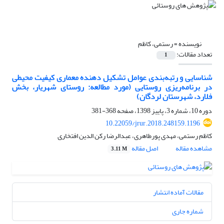
نویسنده =
رستمی، کاظم
تعداد مقالات:
1
شناسایی و رتبه‌بندی عوامل تشکیل دهنده معماری کیفیت محیطی
در برنامه‌ریزی روستایی (مورد مطالعه: روستای شهریار، بخش
فلارد، شهرستان لردگان)
دوره 10، شماره 3، پاییز 1398، صفحه
368-381
10.22059/jrur.2018.248159.1196
کاظم رستمی، مهدی پورطاهری، عبدالرضا رکن الدین افتخاری
مشاهده مقاله
اصل مقاله
3.11 M
مقالات آماده انتشار
شماره جاری