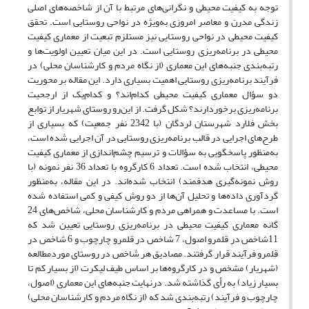
توجه به کیفیت محیطی و نگرانی‌های مرتبط با آن از شاخصه‌های اصلی
زندگی مدرن و معاصر امروزی به‌ویژه در نواحی روستایی است. تحقق
کیفیت محیطی در نواحی روستایی نیز مستلزم تبعیت از معماری کیفیت
محیطی در برنامه‌ریزی روستایی است. در این میان تعیین اولویت‌ها و
رتبه‌بندی جنبه‌های این معماری (از نگاه مردم و کارشناسان محلی) در
فرآیند برنامه‌ریزی روستایی اهمیت بسیاری دارد. این مقاله بر محوریت
دو سؤال معماری کیفیت محیطی کدام‌اند؟ و کدام‌یک از ارجحیت
برنامه‌ریزی برخوردارند؟ شکل گرفت. از این‌رو روستای شهریار از توابع
بخش فلارد شهرستان لردگان (با 2342 نفر جمعیت) که بسیاری از
طرح‌های اجرایی در قالب برنامه‌ریزی روستایی در آن اجرایی شده است،
به‌منظور پاسخگویی به سؤالات و ترسیم چشم‌اندازی از معماری کیفیت
محیطی، انتخاب شده است. تعداد 6 کارگروه با تعداد 36 نفر نمونه (با
روش نمونه‌گیری هدفمند) انتخاب شده‌اند. در این مقاله، به‌منظور
گردآوری داده‌ها و تحلیل آن‌ها از دو روش کیفی و کمی استفاده شده
است. با مساعدت و همراهی مردم و کارشناسان محلی، شاخص‌های 24
گانه معماری کیفیت محیطی در برنامه‌ریزی روستایی تعیین شد که
11شاخص در قلمرو اصول، 7 شاخص در قلمرو چارچوب و 6 شاخص در
قلمرو فرآیند قرار گرفتند. مصادیق هر شاخص در روستای موردمطالعه
(شهریار) مشخص و در کارگروه‌ها بر اساس طیف لیکرت (از بسیار کم تا
بسیار زیاد) به رأی گذاشته شد. درنهایت جنبه‌های این معماری (اصول،
چارچوب و فرآیند) رتبه‌بندی شد که (از نگاه مردم و کارشناسان محلی)