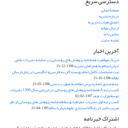
دسترسی سریع
صفحه اصلی
درباره نشریه
اعضای هیات تحریریه
ارسال مقاله
تماس با ما
نقشه سایت
آخرین اخبار
تبریک موفقیت فصلنامه پژوهش های روستایی در سامانه نشریات علمی
جهان اسلام به همراهان نشریه
1398-12-15
ثبت مشخصات کامل تمام نویسندگان به فارسی و انگلیسی در زمان ارسال
مقاله
1398-10-15
عدم صدور نامه پذیرش مقاله به صورت دستی
1398-05-23
کسب رتبه A فصلنامه پژوهش های روستایی در ارزیابی سال 1396 نشریات
توسط وزارت عتف
1397-02-03
کسب رتبه اول نشریات جغرافیا توسط فصلنامه پژوهش های روستایی از نظر
ضریب تاثیر در پایگاه استنادی علوم جهان اسلام
1395-04-21
اشتراک خبرنامه
برای دریافت اخبار و اطلاعیه های مهم نشریه در خبرنامه نشریه مشترک