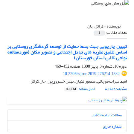
نویسنده =
کراتز، جان
تعداد مقالات:
1
تبیین چارچوبی جهت بسط حمایت از توسعه گردشگری روستایی بر
اساس تلفیق نظریه‏ های تبادل اجتماعی و تصویر مکان (موردمطالعه
نواحی تالابی استان خوزستان)
دوره 10، شماره 3، پاییز 1398، صفحه
452-469
10.22059/jrur.2019.276214.1332
امید مهراب قوچانی، منصور غنیان، بهمن خسروی‌پور، جان کراتز
مشاهده مقاله
اصل مقاله
4.05 M
مقالات آماده انتشار
شماره جاری