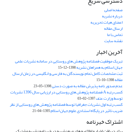
دسترسی سریع
صفحه اصلی
درباره نشریه
اعضای هیات تحریریه
ارسال مقاله
تماس با ما
نقشه سایت
آخرین اخبار
تبریک موفقیت فصلنامه پژوهش های روستایی در سامانه نشریات علمی
جهان اسلام به همراهان نشریه
1398-12-15
ثبت مشخصات کامل تمام نویسندگان به فارسی و انگلیسی در زمان ارسال
مقاله
1398-10-15
عدم صدور نامه پذیرش مقاله به صورت دستی
1398-05-23
کسب رتبه A فصلنامه پژوهش های روستایی در ارزیابی سال 1396 نشریات
توسط وزارت عتف
1397-02-03
کسب رتبه اول نشریات جغرافیا توسط فصلنامه پژوهش های روستایی از نظر
ضریب تاثیر در پایگاه استنادی علوم جهان اسلام
1395-04-21
اشتراک خبرنامه
برای دریافت اخبار و اطلاعیه های مهم نشریه در خبرنامه نشریه مشترک