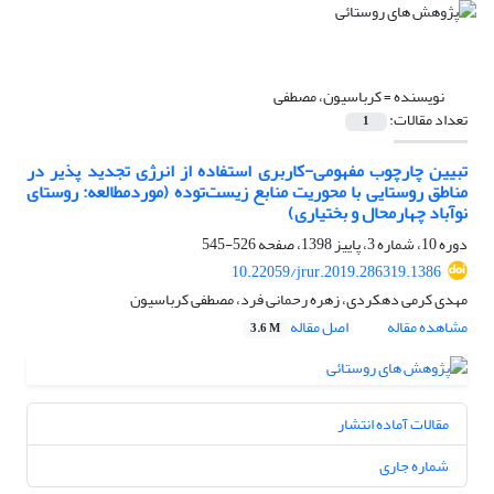
نویسنده =
کرباسیون، مصطفی
تعداد مقالات:
1
تبیین چارچوب مفهومی-کاربری استفاده از انرژی تجدید پذیر در
مناطق روستایی با محوریت منابع زیست‌توده (موردمطالعه: روستای
نوآباد چهارمحال و بختیاری)
دوره 10، شماره 3، پاییز 1398، صفحه
526-545
10.22059/jrur.2019.286319.1386
مهدی کرمی دهکردی، زهره رحمانی فرد، مصطفی کرباسیون
مشاهده مقاله
اصل مقاله
3.6 M
مقالات آماده انتشار
شماره جاری