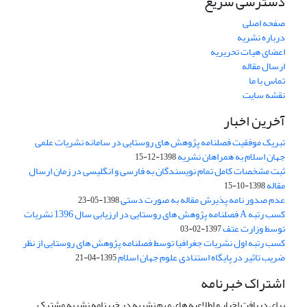
دسترسی سریع
صفحه اصلی
درباره نشریه
اعضای هیات تحریریه
ارسال مقاله
تماس با ما
نقشه سایت
آخرین اخبار
تبریک موفقیت فصلنامه پژوهش های روستایی در سامانه نشریات علمی
جهان اسلام به همراهان نشریه
1398-12-15
ثبت مشخصات کامل تمام نویسندگان به فارسی و انگلیسی در زمان ارسال
مقاله
1398-10-15
عدم صدور نامه پذیرش مقاله به صورت دستی
1398-05-23
کسب رتبه A فصلنامه پژوهش های روستایی در ارزیابی سال 1396 نشریات
توسط وزارت عتف
1397-02-03
کسب رتبه اول نشریات جغرافیا توسط فصلنامه پژوهش های روستایی از نظر
ضریب تاثیر در پایگاه استنادی علوم جهان اسلام
1395-04-21
اشتراک خبرنامه
برای دریافت اخبار و اطلاعیه های مهم نشریه در خبرنامه نشریه مشترک