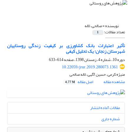
نویسنده =
صالحی، لاله
تعداد مقالات:
1
تأثیر اعتبارات بانک کشاورزی بر کیفیت زندگی روستاییان
شهرستان زنجان؛ یک تحلیل کیفی
دوره 10، شماره 4، زمستان 1398، صفحه
614-633
10.22059/jrur.2019.280073.1361
منیژه کرمی، حسین آگهی، لاله صالحی
مشاهده مقاله
اصل مقاله
4.77 M
مقالات آماده انتشار
شماره جاری
شماره‌های پیشین نشریه