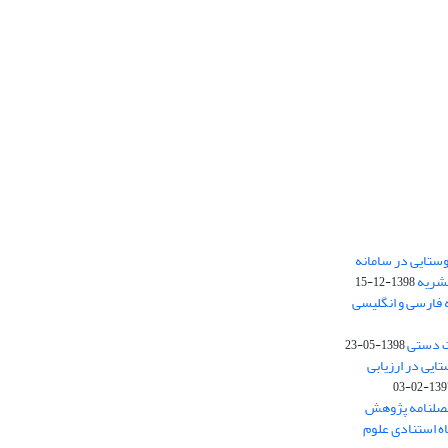
ستایی در سامانه
نشریه
1398-12-15
 فارسی و انگلیسی
ت دستی
1398-05-23
وستایی در ارزیابی
1397-02-
فصلنامه پژوهش
اه استنادی علوم