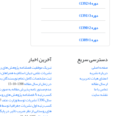
دوره 4 (1392)
دوره 3 (1391)
دوره 2 (1390)
دوره 1 (1389)
دسترسی سریع
آخرین اخبار
صفحه اصلی
تبریک موفقیت فصلنامه پژوهش های رو
درباره نشریه
نشریات علمی جهان اسلام به همراهان 
اعضای هیات تحریریه
ثبت مشخصات کامل تمام نویسندگان به
ارسال مقاله
در زمان ارسال مقاله
1398-10-15
تماس با ما
عدم صدور نامه پذیرش مقاله به صور
نقشه سایت
کسب رتبه A فصلنامه پژوهش های ر
سال 1396 نشریات توسط وزارت عتف
03
کسب رتبه اول نشریات جغرافیا توسط 
های روستایی از نظر ضریب تاثیر در پایگ