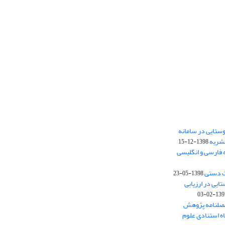
ستایی در سامانه
نشریه
1398-12-15
 فارسی و انگلیسی
ت دستی
1398-05-23
وستایی در ارزیابی
1397-02-
فصلنامه پژوهش
اه استنادی علوم