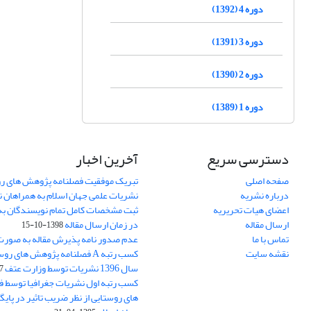
دوره 4 (1392)
دوره 3 (1391)
دوره 2 (1390)
دوره 1 (1389)
دسترسی سریع
آخرین اخبار
صفحه اصلی
تبریک موفقیت فصلنامه پژوهش های رو
درباره نشریه
نشریات علمی جهان اسلام به همراهان 
اعضای هیات تحریریه
ثبت مشخصات کامل تمام نویسندگان به
ارسال مقاله
در زمان ارسال مقاله
1398-10-15
تماس با ما
عدم صدور نامه پذیرش مقاله به صور
نقشه سایت
کسب رتبه A فصلنامه پژوهش های ر
سال 1396 نشریات توسط وزارت عتف
03
کسب رتبه اول نشریات جغرافیا توسط 
های روستایی از نظر ضریب تاثیر در پایگ