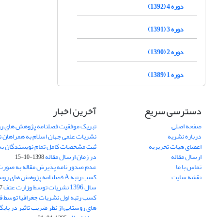
دوره 4 (1392)
دوره 3 (1391)
دوره 2 (1390)
دوره 1 (1389)
دسترسی سریع
آخرین اخبار
صفحه اصلی
تبریک موفقیت فصلنامه پژوهش های رو
درباره نشریه
نشریات علمی جهان اسلام به همراهان 
اعضای هیات تحریریه
ثبت مشخصات کامل تمام نویسندگان به
ارسال مقاله
در زمان ارسال مقاله
1398-10-15
تماس با ما
عدم صدور نامه پذیرش مقاله به صور
نقشه سایت
کسب رتبه A فصلنامه پژوهش های ر
سال 1396 نشریات توسط وزارت عتف
03
کسب رتبه اول نشریات جغرافیا توسط 
های روستایی از نظر ضریب تاثیر در پایگ