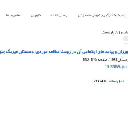
بیانیه به کارگیری هوش مصنوعی
ارسال مقاله
داوران
تماس با ما
شاورزان پاره‌وقت
زان و پیامدهای اجتماعی آن در روستا مطالعة موردی: دهستان میربگ جنو
875-892
10.22059/jru
اصل مقاله
233.74 K