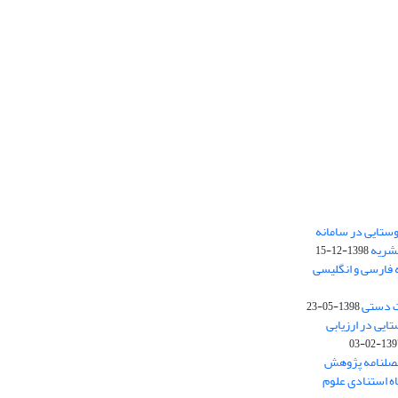
ستایی در سامانه
نشریه
1398-12-15
 فارسی و انگلیسی
ت دستی
1398-05-23
وستایی در ارزیابی
1397-02-
فصلنامه پژوهش
اه استنادی علوم