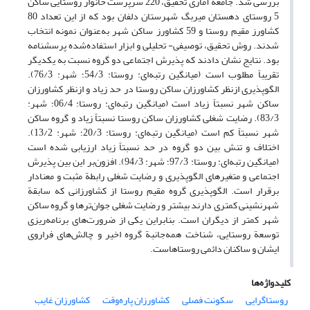
بررسی شد. جامعة آماری تحقیق، 220 سرپرست خانوار روستایی ساکن
5 روستای دهستان میربگ شهرستان دلفان بود که از این تعداد 80
کشاورز مقیم روستا و 59 کشاورز ساکن شهر به‌عنوان نمونه انتخاب
شدند. روش تحقیق، توصیفی- تحلیلی و ابزار استفاده‌شده پرسشنامه
بود. نتایج نشان دادند که پذیرش اجتماعی دو گروه نسبت به یکدیگر
تقریباً مطلوب است (میانگین رتبه‌ای: روستا: 54/3؛ شهر: 76/3).
الگوپذیری ازنظر کشاورزان ساکن روستا در حد زیاد و ازنظر کشاورزان
ساکن شهر نسبتاً زیاد است (میانگین رتبه‌ای: روستا: 06/4؛ شهر:
83/3). رضایت شغلی کشاورزان ساکن روستا نسبتاً زیاد و گروه ساکن
شهر نسبتاً کم است (میانگین رتبه‌ای: روستا: 20/3؛ شهر: 13/2).
اختلاف و تنش بین دو گروه در حد نسبتاً زیاد ارزیابی شده است
(میانگین رتبه‌ای: روستا: 97/3؛ شهر: 94/3). افزون‌بر این بین پذیرش
اجتماعی و متغیرهای الگوپذیری و رضایت شغلی رابطة مثبت و معنا‌دار
برقرار است. الگو‌پذیری گروه مقیم روستا از کشاورزانی که سابقة
شهرنشینی کمتری دارند بیشتر و رضایت شغلی جوان‌ترها و گروه ساکن
شهر کمتر از دیگران است. بنابراین یکی از ضرورت‌های برنامه‌ریزی
توسعة روستایی، شناخت همه‌جانبة گروه اخیر و چالش‌های فراروی
ایشان و ساکنان دائمی روستاهاست.
کلیدواژه‌ها
روستاگرایی
سکونت فصلی
کشاورزان پاره‌وقت
کشاورزان غایب