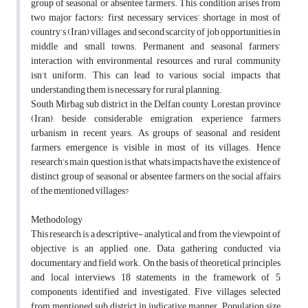
group of seasonal or absentee farmers. This condition arises from
two major factors: first necessary services’ shortage in most of
country’s (Iran) villages, and second scarcity of job opportunities in
middle and small towns. Permanent and seasonal farmers’
interaction with environmental resources and rural community
isn’t uniform. This can lead to various social impacts that
understanding them is necessary for rural planning.
South Mirbag sub district in the Delfan county, Lorestan province
(Iran), beside considerable emigration, experience farmers
urbanism in recent years. As groups of seasonal and resident
farmers emergence is visible in most of its villages. Hence
research’s main question is that whats impacts have the existence of
distinct group of seasonal or absentee farmers on the social affairs
of the mentioned villages?
Methodology
This research is a descriptive- analytical and from the viewpoint of
objective is an applied one. Data gathering conducted via
documentary and field work. On the basis of theoretical principles
and local interviews 18 statements in the framework of 5
components identified and investigated. Five villages selected
from mentioned sub district in judicative manner. Population size