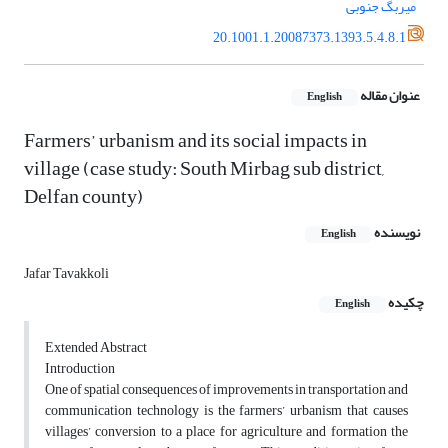
میربگ جنوبی
20.1001.1.20087373.1393.5.4.8.1
عنوان مقاله
English
Farmers’ urbanism and its social impacts in
village (case study: South Mirbag sub district,
Delfan county)
نویسنده
English
Jafar Tavakkoli
چکیده
English
Extended Abstract
Introduction
One of spatial consequences of improvements in transportation and
communication technology is the farmers’ urbanism that causes
villages’ conversion to a place for agriculture and formation the