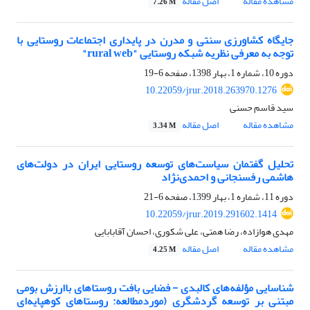
مشاهده مقاله
اصل مقاله
7.26 M
جایگاه کشاورزی سنتی و مدرن در پایداری اجتماعات روستایی با
توجه به معرفی نظریه شبکه روستایی "rural web"
دوره 10، شماره 1، بهار 1398، صفحه
6-19
10.22059/jrur.2018.263970.1276
سید قاسم حسنی
مشاهده مقاله
اصل مقاله
3.34 M
تحلیل گفتمان سیاست‌های توسعه‌ روستایی ایران در دولت‌های
هاشمی رفسنجانی و احمدی‌نژاد
دوره 11، شماره 1، بهار 1399، صفحه
6-21
10.22059/jrur.2019.291602.1414
مهدی هوازاده، رضا همتی، علی شکوری، احسان آقابابایی
مشاهده مقاله
اصل مقاله
4.25 M
شناسایی مؤلفه‌های کالبدی - فضایی بافت روستاهای باارزش بومی
مبتنی بر توسعه گردشگری (موردمطالعه: روستاهای کوهپایه‌ای