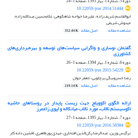
دوره 5، شماره 1، بهار 1393، صفحه
1-24
10.22059/jrur.2014.51444
ابوالقاسم شریف زاده، علیرضا خواجه شاهکوهی، غلامحسین عبدالله زاده،
مهنوش شریفی
مشاهده مقاله
اصل مقاله
352.44 K
گفتمان نوسازی و واگرایی سیاست‌های توسعه و بهره‌برداری‌های
کشاورزی
دوره 6، شماره 1، بهار 1394، صفحه
1-26
10.22059/jrur.2015.54229
رضا خسروبیگی برچلویی، جعفر جوان
مشاهده مقاله
اصل مقاله
219.14 K
ارائه الگوی اکوویلج جهت زیست پایدار در روستاهای حاشیه
اکوسیستم تالاب، مورد تالاب میانکاله و لپوی زاغمرز
دوره 7، شماره 1، بهار 1395، صفحه
1-27
10.22059/jrur.2016.58384
نرگیس وزین، عبدالرضا رکن‌الدین افتخاری، مهدی پورطاهری، افشین دانه کار