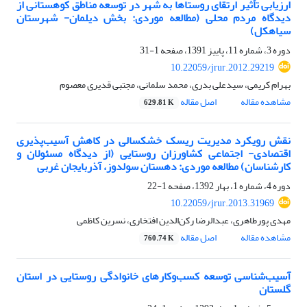
ارزیابی تأثیر ارتقای روستاها به شهر در توسعه مناطق کوهستانی از
دیدگاه مردم محلی (مطالعه موردی: بخش دیلمان- شهرستان
سیاهکل)
دوره 3، شماره 11، پاییز 1391، صفحه
1-31
10.22059/jrur.2012.29219
بهرام کریمی، سیدعلی بدری، محمد سلمانی، مجتبی قدیری معصوم
مشاهده مقاله
اصل مقاله
629.81 K
نقش رویکرد مدیریت ریسک خشکسالی در کاهش آسیب‌پذیری
اقتصادی- اجتماعی کشاورزان روستایی (از دیدگاه مسئولان و
کارشناسان) مطالعه موردی: دهستان سولدوز، آذربایجان غربی
دوره 4، شماره 1، بهار 1392، صفحه
1-22
10.22059/jrur.2013.31969
مهدی پورطاهری، عبدالرضا رکن‌الدین افتخاری، نسرین کاظمی
مشاهده مقاله
اصل مقاله
760.74 K
آسیب‌شناسی توسعه کسب‌وکارهای خانوادگی روستایی در استان
گلستان