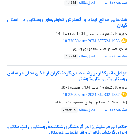
مشاهده مقاله
اصل مقاله
1.49 M
شناسایی موانع ایجاد و گسترش تعاونی‌های روستایی در استان
گیلان
دوره 16، شماره 2، تابستان 1404، صفحه
1-14
10.22059/jrur.2024.377524.1956
مهدی حسام، حبیب محمودی چناری
مشاهده مقاله
اصل مقاله
1.26 M
عوامل تاثیرگذار بر رضایتمندی گردشگران از غذای محلی در مناطق
روستایی شهرستان شوشتر
دوره 16، شماره 4، پاییز 1404، صفحه
1-18
10.22059/jrur.2024.362302.1857
زینب همتیان، مسلم سواری، مسعود یزدان پناه
مشاهده مقاله
اصل مقاله
786.95 K
حکمرانیِ فرسایش‌زا در گردشگریِ شکنندهٔ روستایی: رانتِ مکانی،
اجرایِ گزینشیِ قانون، و افراط‌نماییِ دیجیتال