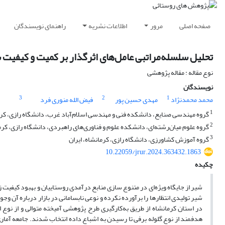
صفحه اصلی
مرور
اطلاعات نشریه
راهنمای نویسندگان
تحلیل سلسله‌مراتبی عامل‌های اثرگذار بر کمیت و کیفیت 
نوع مقاله : مقاله پژوهشی
نویسندگان
3
2
1
محمد محمدنژاد
مهدی حسین پور
فیض الله منوری فرد
1
گروه مهندسی صنایع، دانشکده فنی و مهندسی اسلام‌آباد غرب، دانشگاه رازی، کرما
2
گروه علوم میان‌رشته‌ای، دانشکده علوم و فناوری‌های راهبردی، دانشگاه رازی، کرما
3
گروه آموزش کشاورزی، دانشگاه رازی، کرمانشاه، ایران
10.22059/jrur.2024.363432.1863
چکیده
شیر از جایگاه ویژه‌ای در متنوع سازی منابع درآمدی روستاییان و بهبود کیفیت ز
شیر تولیدی انتظارها را برآورده نکرده و نوعی نابسامانی در بازار درباره آن وج