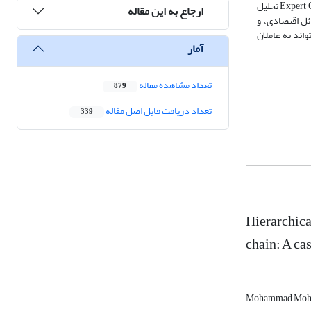
شیری در این استان بود که به‌صورت تمام شماری انتخاب شدند (114 =n). ابزار گردآوری داده‌ها پرسشنامه بود. داده‌ها در محیط نرم‌افزارهای Excel، SPSS و Expert Choice تحلیل
ارجاع به این مقاله
ئل اقتصادی، و
اند به عاملان
آمار
تعداد مشاهده مقاله
879
تعداد دریافت فایل اصل مقاله
339
Hierarchica
chain: A ca
Mohammad Moh