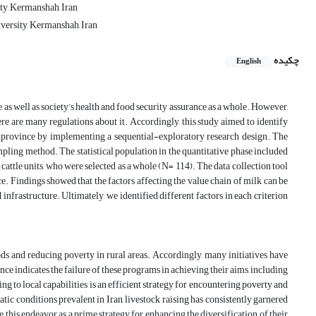
ty, Kermanshah, Iran
iversity, Kermanshah, Iran
چکیده
English
, as well as society’s health and food security assurance as a whole. However,
ere are many regulations about it. Accordingly, this study aimed to identify
h province by implementing a sequential-exploratory research design. The
ampling method. The statistical population in the quantitative phase included
attle units, who were selected as a whole (N= 114). The data collection tool
 Findings showed that the factors affecting the value chain of milk can be
d infrastructure. Ultimately, we identified different factors in each criterion
ds and reducing poverty in rural areas. Accordingly, many initiatives have
e indicates the failure of these programs in achieving their aims, including
ng to local capabilities is an efficient strategy for encountering poverty and
atic conditions prevalent in Iran, livestock raising has consistently garnered
 this endeavor as a prime strategy for enhancing the diversification of their