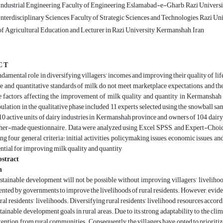
ndustrial Engineering, Faculty of Engineering, Eslamabad-e-Gharb, Razi Universi
terdisciplinary Sciences, Faculty of Strategic Sciences and Technologies, Razi Un
f Agricultural Education and Lecturer in Razi University, Kermanshah, Iran
C T
ndamental role in diversifying villagers’ incomes and improving their quality of life
ve and quantitative standards of milk do not meet marketplace expectations, and th
ze factors affecting the improvement of milk quality and quantity in Kermansha
opulation in the qualitative phase included 11 experts selected using the snowball s
0 active units of dairy industries in Kermanshah province and owners of 104 dairy c
her-made questionnaire. Data were analyzed using Excel, SPSS, and Expert-Choice.
ng four general criteria: initial activities, policymaking issues, economic issues, an
ential for improving milk quality and quantity
stract
n
tainable development will not be possible without improving villagers’ livelihoo
ted by governments to improve the livelihoods of rural residents. However, evidenc
al residents’ livelihoods. Diversifying rural residents’ livelihood resources accordi
tainable development goals in rural areas. Due to its strong adaptability to the clim
ttention from rural communities. Consequently, the villagers have opted to prioritize