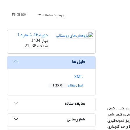
ورود به سامانه
ENGLISH
دوره 16، شماره 1
بهار 1404
صفحه
21-38
فایل ها
XML
اصل مقاله
1.35 M
سابقه مقاله
ار کمّی و کیفی
مّی و کیفی شیر
هم رسانی
متخصصان موضوعی بودند که از طریق نمونه‌گیری
هدفمند از نوع گلوله برفی تا رسیدن به اشباع داده انتخاب شدند. جامعه آماری در بخش کیفی شامل مدیران 10 واحد فعال صنایع لبنی استان کرمانشاه و صاحبان 104 واحد گاوداری