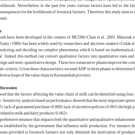
velihoods. Nevertheless, in the past few years, various factors have led to the fa
onsequences for the livelihoods of livestock farmers. Therefore, this study aims to
hain.
y
ods have been developed in the context of MCDM (Chan et al., 2001; Marzouk et 
Saaty (1980) has been widely used by researchers and decision-makers (Colak et al.
nalyzing and deciding on complex phenomena, which is based on mathematical and
al. Indeed, this method can convert qualitative factors into quantitative ones 
esign and semi-quantitative design. These two consecutive phases improve the consi
sub-criteria. Given these characteristics, we used AHP in three phases to determin
diverse loops of the value chain in Kermanshah province.
discussion
ed that the factors affecting the value chain of milk can be identified using four ge
e. Sensitivity analysis based on performance showed that the most important option
5), lack of guaranteed purchase (0.069), lack of incentive policies (0.065), the high pr
 related to milk and dairy products (0.062).
ehensive measure that impacts both the quantitative and qualitative enhancement of
ns established by the government that influence milk production. For instance, th
oans provided to livestock farmers not only diminish the motivation of producer