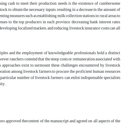
essing cash to meet their production needs is the existence of cumbersome
ock to obtain the necessary inputs, resulting in a decrease in the amount of
ng measures such as establishing milk collection stations in rural areas to
nses to the top producers in each province, decreasing bank interest rates,
developing localized markets, and reducing livestock insurance costs can all
nciples and the employment of knowledgeable professionals hold a distinct
ver, ranchers contend that the steep costs or remuneration associated with
us approaches exist to surmount these challenges encountered by livestock
aboration among livestock farmers to procure the proficient human resources
particular number of livestock farmers can enlist indispensable specialists
ity.
hors approved thecontent of the manuscript and agreed on all aspects of the