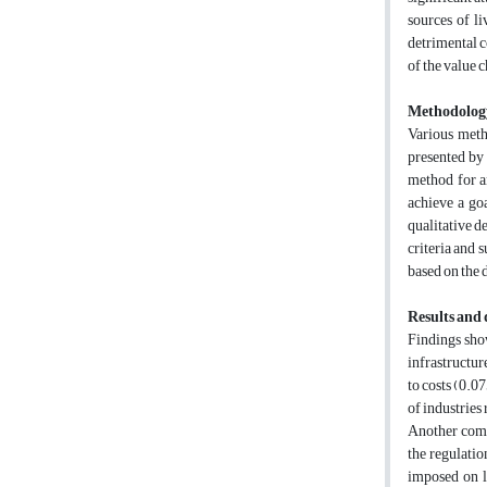
sources of li
detrimental c
of the value c
Methodolog
Various meth
presented by 
method for a
achieve a go
qualitative d
criteria and 
based on the 
Results and 
Findings show
infrastructur
to costs (0.07
of industries
Another compr
the regulatio
imposed on l