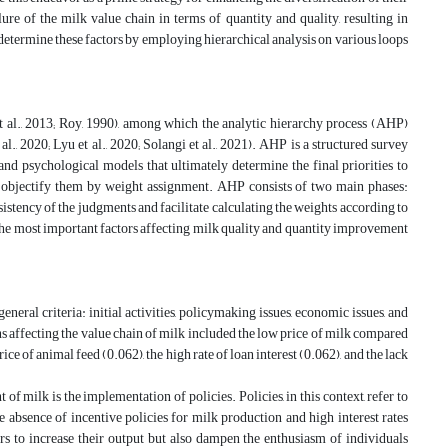
ilure of the milk value chain in terms of quantity and quality, resulting in
 determine these factors by employing hierarchical analysis on various loops
al., 2013; Roy, 1990), among which the analytic hierarchy process (AHP)
, 2020; Lyu et al., 2020; Solangi et al., 2021). AHP is a structured survey
 psychological models that ultimately determine the final priorities to
and objectify them by weight assignment. AHP consists of two main phases:
stency of the judgments and facilitate calculating the weights according to
e the most important factors affecting milk quality and quantity improvement
neral criteria: initial activities, policymaking issues, economic issues, and
s affecting the value chain of milk included the low price of milk compared
ice of animal feed (0.062), the high rate of loan interest (0.062), and the lack
 milk is the implementation of policies. Policies, in this context, refer to
e absence of incentive policies for milk production and high interest rates
s to increase their output but also dampen the enthusiasm of individuals