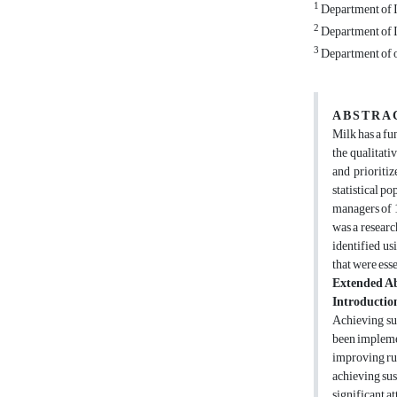
1
Department of I
2
Department of In
3
Department of o
A B S T R A 
Milk has a fu
the qualitati
and prioriti
statistical p
managers of 1
was a researc
identified usi
that were ess
Extended Ab
Introductio
Achieving sus
been implemen
improving rur
achieving sus
significant a