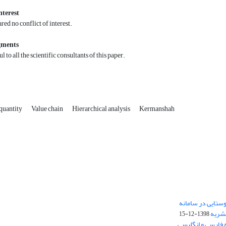
nterest
red no conflict of interest.
gments
l to all the scientific consultants of this paper.
 quantity
Value chain
Hierarchical analysis
Kermanshah
ستایی در سامانه
نشریه
1398-12-15
 فارسی و انگلیسی