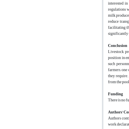
interested i
regulations w
milk produced
reduce transp
facilitating 
significantly
Conclusion
Livestock pr
position in e
such personn
farmers, one 
they require.
from the pool
Funding
There is no f
Authors’ Co
Authors contr
work declarat