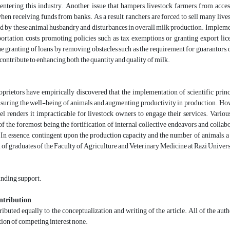
n entering this industry. Another issue that hampers livestock farmers from acc
hen receiving funds from banks. As a result, ranchers are forced to sell many livest
 by these animal husbandry and disturbances in overall milk production. Implementi
ortation costs, promoting policies such as tax exemptions or granting export lice
the granting of loans by removing obstacles such as the requirement for guarantors, 
 contribute to enhancing both the quantity and quality of milk.
oprietors have empirically discovered that the implementation of scientific pri
nsuring the well-being of animals and augmenting productivity in production. Howe
el renders it impracticable for livestock owners to engage their services. Vario
of the foremost being the fortification of internal collective endeavors and coll
 In essence, contingent upon the production capacity and the number of animals, a 
 of graduates of the Faculty of Agriculture and Veterinary Medicine at Razi Univers
unding support.
ntribution
ibuted equally to the conceptualization and writing of the article. All of the aut
ion of competing interest none.