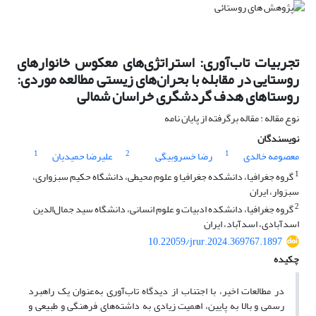
تجربیات تاب‌آوری: استراتژی‌های معکوس خانوارهای
روستایی در مقابله با بحران‌های زیستی مطالعه موردی:
روستاهای هدف گردشگری خراسان شمالی
نوع مقاله : مقاله برگرفته از پایان نامه
نویسندگان
1
2
1
معصومه خالدی
رضا خسروبیگی
علیرضا حمیدیان
1
گروه جغرافیا، دانشکده جغرافیا و علوم محیطی، دانشگاه حکیم سبزواری،
سبزوار، ایران
2
گروه جغرافیا، دانشکده ادبیات و علوم انسانی، دانشگاه سید جمال‌الدین
اسدآبادی، اسدآباد، ایران
10.22059/jrur.2024.369767.1897
چکیده
در مطالعات اخیر، با اجتناب از دیدگاه تاب‌آوری به‌عنوان یک راهبرد
رسمی و بالا به پایین، اهمیت زیادی به داشته‌های فرهنگی و طبیعی و