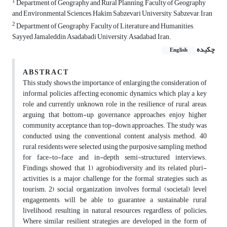
1
Department of Geography and Rural Planning, Faculty of Geography
and Environmental Sciences, Hakim Sabzevari University, Sabzevar, Iran
2
Department of Geography, Faculty of Literature and Humanities,
Sayyed Jamaleddin Asadabadi University, Asadabad, Iran.
چکیده
English
A B S T R A C T
This study shows the importance of enlarging the consideration of
informal policies affecting economic dynamics which play a key
role and currently unknown role in the resilience of rural areas,
arguing that bottom-up governance approaches enjoy higher
community acceptance than top-down approaches. The study was
conducted using the conventional content analysis method. 40
rural residents were selected using the purposive sampling method
for face-to-face and in-depth semi-structured interviews.
Findings showed that 1) agrobiodiversity and its related pluri-
activities is a major challenge for the formal strategies such as
tourism; 2) social organization involves formal (societal) level
engagements, will be able to guarantee a sustainable rural
livelihood, resulting in natural resources regardless of policies;
Where similar resilient strategies are developed in the form of