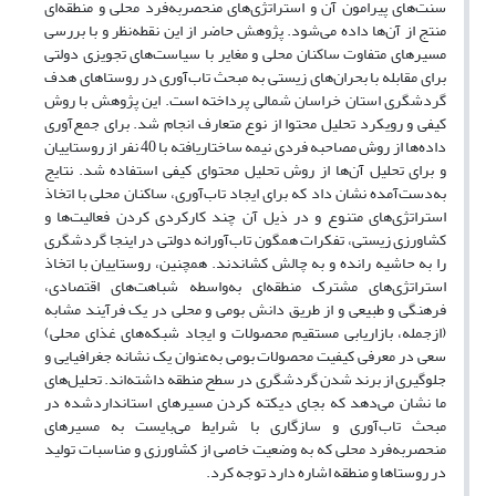
سنت‌های پیرامون آن و استراتژی‌های منحصربه‌فرد محلی و منطقه‌ای
منتج از آن‌ها داده می‌شود. پژوهش حاضر از این نقطه‌نظر و با بررسی
مسیرهای متفاوت ساکنان محلی و مغایر با سیاست‌های تجویزی دولتی
برای مقابله با بحران‌های زیستی به مبحث تاب‌آوری در روستاهای هدف
گردشگری استان خراسان شمالی پرداخته است. این پژوهش با روش
کیفی و رویکرد تحلیل محتوا از نوع متعارف انجام شد. برای جمع‌آوری
داده‌ها از روش مصاحبه فردی نیمه ساختاریافته با 40 نفر از روستاییان
و برای تحلیل آن‌ها از روش تحلیل محتوای کیفی استفاده شد. نتایج
به‌دست‌آمده نشان داد که برای ایجاد تاب‌آوری، ساکنان محلی با اتخاذ
استراتژی‌های متنوع و در ذیل آن چند کارکردی کردن فعالیت‌ها و
کشاورزی زیستی، تفکرات همگون تاب‌آورانه دولتی در اینجا گردشگری
را به حاشیه رانده و به چالش کشاندند. همچنین، روستاییان با اتخاذ
استراتژی‌های مشترک منطقه‌ای به‌واسطه شباهت‌های اقتصادی،
فرهنگی و طبیعی و از طریق دانش بومی و محلی در یک فرآیند مشابه
(ازجمله، بازاریابی مستقیم محصولات و ایجاد شبکه‌های غذای محلی)
سعی در معرفی کیفیت محصولات بومی به‌عنوان یک نشانه جغرافیایی و
جلوگیری از برند شدن گردشگری در سطح منطقه داشته‌اند. تحلیل‌های
ما نشان می‌دهد که بجای دیکته کردن مسیرهای استانداردشده در
مبحث تاب‌آوری و سازگاری با شرایط می‌بایست به مسیرهای
منحصربه‌فرد محلی که به وضعیت خاصی از کشاورزی و مناسبات تولید
در روستاها و منطقه اشاره دارد توجه کرد.