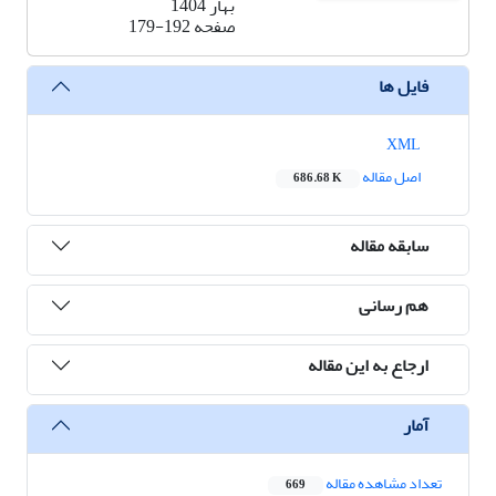
بهار 1404
صفحه
179-192
فایل ها
XML
اصل مقاله
686.68 K
سابقه مقاله
هم رسانی
ارجاع به این مقاله
آمار
تعداد مشاهده مقاله
669