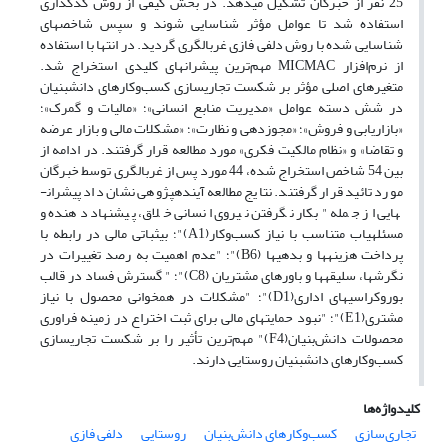
25 نفر از خبرگان تشکیل می­دهد. در بخش کیفی از روش کدگذاری
استفاده شد تا عوامل مؤثر شناسایی شوند و سپس شاخص­های
شناسایی شده با روش دلفی فازی غربالگری گردید. در انتها با استفاده
از نرم‌افزار MICMAC مهم‌ترین پیشران­های کلیدی استخراج شد.
متغیرهای اصلی مؤثر بر شکست تجاری­سازی کسب‌وکارهای دانش­بنیان
در شش دسته عوامل «مدیریت منابع انسانی»؛ «مالیات و گمرک»؛
«بازاریابی و فروش»؛ «مجوزدهی و نظارت»؛ «مشکلات مالی و بازار عرضه
و تقاضا» و «نظام مالکیت فکری» مورد مطالعه قرار گرفتند. در ادامه از
بین 54 شاخص استخراج شده، 44 مورد پس از غربال­گری توسط خبرگان
مورد تائید قرار گرفتند. نتایج مطالعه آینده­پژوهی نشان داد پیشران­
هایی از جمله "بکار نگرفتن نیروی انسانی خلاق، پیشنهاد دهنده و
مسئله­یاب متناسب با نیاز کسب‌وکار(A1)"؛ بی­ثباتی مالی در رابطه با
پرداخت هزینه­ها و بدهی­ها (B6)"؛ "عدم اهمیت به رصد تغییرات در
نگرش­ها، سلیقه­ها و باورهای مشتریان (C8)"؛ " گسترش فساد در قالب
بوروکراسی­های اداری(D1)"؛ "مشکلات در همخوانی محصول با نیاز
مشتری(E1)"؛ "نبود حمایت­های مالی برای ثبت اختراع در زمینه فراوری
محصولات دانش‌بنیان(F4)" مهم‌ترین تأثیر را بر شکست تجاری­سازی
کسب‌وکارهای دانش­بنیان روستایی دارند.
کلیدواژه‌ها
تجاری‌سازی
کسب‌وکارهای دانش‌بنیان
روستایی
دلفی فازی