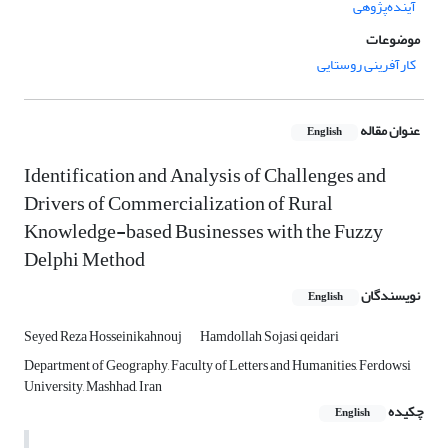
آینده‌پژوهی
موضوعات
کارآفرینی روستایی
عنوان مقاله
English
Identification and Analysis of Challenges and
Drivers of Commercialization of Rural
Knowledge-based Businesses with the Fuzzy
Delphi Method
نویسندگان
English
Seyed Reza Hosseinikahnouj
Hamdollah Sojasi qeidari
Department of Geography, Faculty of Letters and Humanities, Ferdowsi
University, Mashhad, Iran
چکیده
English