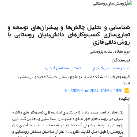
شناسایی و تحلیل چالش‌ها و پیشران‌های توسعه و
تجاری‌سازی کسب‌وکارهای دانش‌بنیان روستایی با
روش دلفی فازی
نوع مقاله : مقاله پژوهشی
نویسندگان
سیدرضا حسینی کهنوج
حمدا... سجاسی قیداری
گروه جغرافیا، دانشکده ادبیات و علوم انسانی، دانشگاه فردوسی، مشهد،
ایران
10.22059/jrur.2024.374367.1928
چکیده
پژوهش حاضر قصد دارد تا چالش­های تجاری­سازی کسب­و­کارهای دانش­
بنیان در روستاهای حوزه نفوذ مشهد را شناسایی و تحلیل کند. این
پژوهش بر پایه روش­های آمیخته انجام شده است. نمونه آماری این
پژوهش را طبق اصل کفایت نظری، 75 نفر از صاحبان مشاغل روستایی و