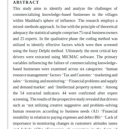
A B S T R A C T
This study aims to identify and analyze the challenges of
commercializing knowledge-based businesses in the villages
within Mashhad's sphere of influence. The research employs a
mixed-methods approach. In line with the principle of theoretical
adequacy, the statistical sample comprises 75 rural business owners
and 25 experts. In the qualitative phase, the coding method was
utilized to identify effective factors, which were then screened
using the fuzzy Delphi method. Ultimately, the most critical key
drivers were extracted using MICMAC software. The primary
variables influencing the failure of commercializing knowledge-
based businesses were examined across six categories: "human
resource management" factors, "Tax and Customs," "marketing and
sales," "licensing and monitoring," "Financial problems and supply
and demand market," and "Intellectual property system." Among
the 54 extracted indicators, 44 were confirmed after expert
screening. The results of the prospective study revealed that drivers
such as "not utilizing creative, suggestive, and problem-solving
human resources according to business needs (A1), "Financial
instability in relation to paying expenses and debts (B6)," "Lack of
importance in monitoring changes in customers' attitudes, tastes,