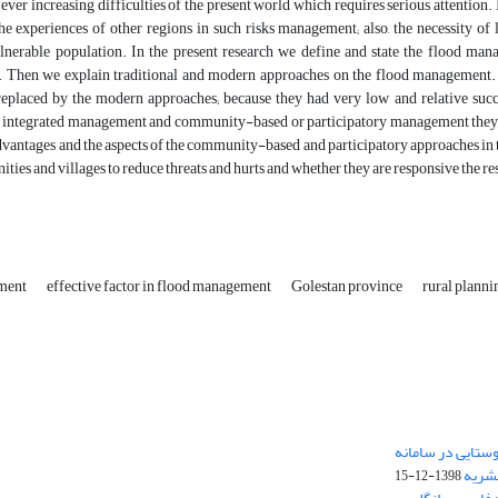
 ever increasing difficulties of the present world which requires serious attention. I
he experiences of other regions in such risks management; also, the necessity of l
lnerable population. In the present research we define and state the flood man
Then we explain traditional and modern approaches on the flood management. Th
eplaced by the modern approaches; because they had very low and relative suc
r integrated management and community-based or participatory management they we
dvantages and the aspects of the community-based and participatory approaches in 
ties and villages to reduce threats and hurts and whether they are responsive the re
ement
effective factor in flood management
Golestan province
rural planni
ستایی در سامانه
نشریه
1398-12-15