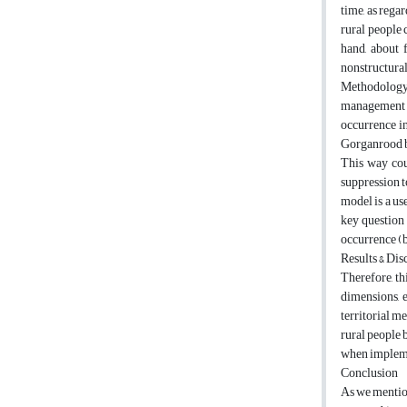
time, as rega
rural people 
hand, about 
nonstructura
MethodologyO
management r
occurrence i
Gorganrood b
This way cou
suppression 
model is a us
key question 
occurrence (b
Results & Dis
Therefore, th
dimensions, e
territorial m
rural people 
when impleme
Conclusion
As we mention