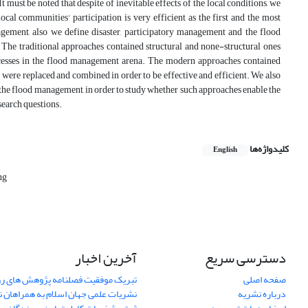
t must be noted that despite of inevitable effects of the local conditions, we
ocal communities' participation is very efficient as the first and the most
agement, also we define disaster, participatory management and the flood
e traditional approaches contained structural and none-structural ones
cesses in the flood management arena. The modern approaches contained
re replaced and combined in order to be effective and efficient. We also
the flood management, in order to study whether such approaches enable the
search questions.
کلیدواژه‌ها
English
ng
دسترسی سریع
آخرین اخبار
صفحه اصلی
تبریک موفقیت فصلنامه پژوهش های رو
درباره نشریه
نشریات علمی جهان اسلام به همراهان 