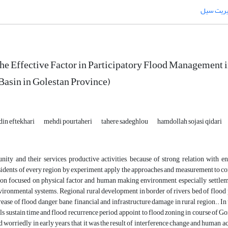
یریت سیل
he Effective Factor in Participatory Flood Management in
asin in Golestan Province)
in eftekhari
mehdi pourtaheri
tahere sadeghlou
hamdollah sojasi qidari
ity and their services, productive activities, because of strong relation with
idents of every region by experiment, apply the approaches and measurement to co
ion focused on physical factor and human making environment, especially settlemen
vironmental systems. Regional rural development in border of rivers, bed of flood 
rease of flood danger, bane, financial and infrastructure damage in rural region.. In 
alls sustain time and flood recurrence period, appoint to flood zoning in course of G
ed worriedly in early years, that it was the result of interference change and human a