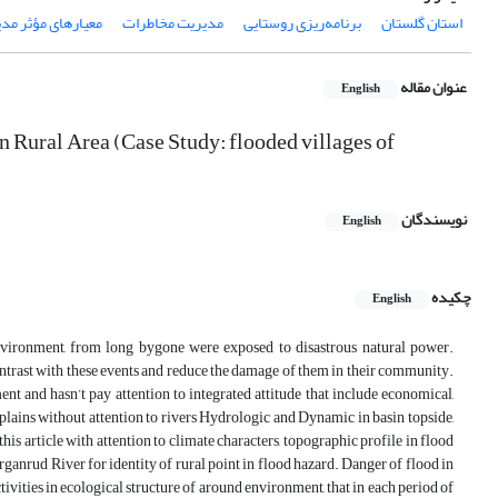
استان گلستان
برنامه‌ریزی روستایی
مدیریت مخاطرات
معیارهای مؤثر مد
عنوان مقاله
English
 Rural Area (Case Study: flooded villages of
نویسندگان
English
چکیده
English
 environment, from long bygone were exposed to disastrous natural power.
ntrast with these events and reduce the damage of them in their community.
t and hasn’t pay attention to integrated attitude that include economical,
plains without attention to rivers Hydrologic and Dynamic in basin topside,
this article with attention to climate characters, topographic profile in flood
organrud River for identity of rural point in flood hazard. Danger of flood in
ctivities in ecological structure of around environment, that in each period of