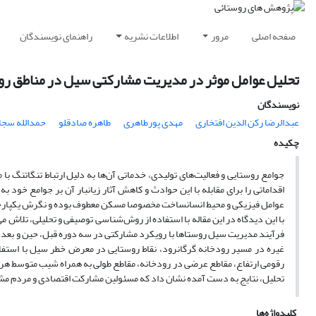
صفحه اصلی
مرور
اطلاعات نشریه
راهنمای نویسندگان
تحلیل عوامل موثر در مدیریت مشارکتی سیل در مناطق رو
نویسندگان
عبدالرضا رکن الدین افتخاری
مهدی پورطاهری
طاهره صادقلو
حمدالله سجا
چکیده
جوامع روستایی و فعالیت‌های تولیدی، خدماتی آن‌ها به دلیل ارتباط تنگاتنگ با
اقداماتی را برای مقابله با این حوادث و کاهش آثار زیانبار آن بر جوامع خود 
عوامل فیزیکی و محیط انسانساخت مخصوصا مسکن معطوف بوده و نگرش یکپارچه 
با این دیدگاه در این مقاله با استفاده از روش‌شناسی توصیفی و تحلیلی، تلاش 
فرآیند مدیریت سیل روستاها با رویکرد مشارکتی در سه دوره قبل، حین و بعد از
رقومی ارتفاع، مقاطع عرضی در رودخانه، مقاطع طولی به همراه شیب متوسط هر 
تحلیل، نتایج به دست آمده نشان داد که مسئولین مشارکت اقتصادی و مردم مشار
کلیدواژه‌ها