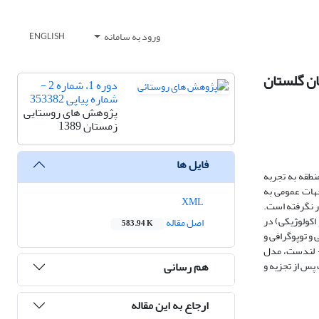
ورود به سامانه
ENGLISH
ان گلستان
دوره 1، شماره 2 -
شماره پیاپی 353382
پژوهش های روستایی
زمستان 1389
فایل ها
منطقه به تجربه
وجهات عمومی به
XML
ر نگرفته است.
 اکولوژیکی) در
اصل مقاله
583.94 K
و توپوگرافی و
سیر رودخانه گرگانرود، نقاط روستایی در معرض خطر سیل با استفاده از ماژول مدل HEC-GeoRAS در محیط GIS و بکارگیری تصاویر ماهواره‌ای ETM+ لندست، مدل
هم رسانی
پس از تجزیه و
ارجاع به این مقاله