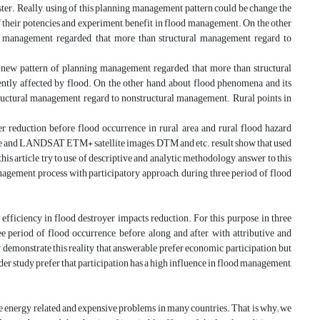
aster. Really, using of this planning management pattern could be change the
 their potencies and experiment, benefit in flood management. On the other
g management regarded, that more than structural management regard to
 new pattern of planning management regarded, that more than structural
ly affected by flood. On the other hand, about flood phenomena and its
tructural management regard to nonstructural management. Rural points in
 reduction before flood occurrence in rural area and rural flood hazard
re and LANDSAT ETM+ satellite images, DTM and etc. result show that used
this article try to use of descriptive and analytic methodology, answer to this
management process with participatory approach, during three period of flood
 efficiency in flood destroyer impacts reduction. For this purpose, in three
 period of flood occurrence, before, along and after, with attributive and
 demonstrate this reality that answerable prefer economic participation, but
er study prefer that participation has a high influence in flood management,
the energy related and expensive problems in many countries. That is why; we