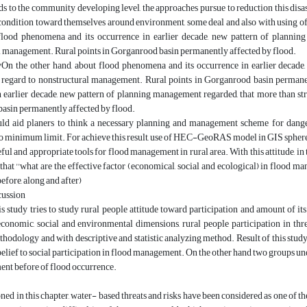
rds to the community developing level, the approaches pursue to reduction this dis
condition toward themselves around environment, some deal and also with using of
flood phenomena and its occurrence in earlier decade, new pattern of plannin
l management. Rural points in Gorganrood basin permanently affected by flood.
n the other hand, about flood phenomena and its occurrence in earlier decade,
egard to nonstructural management. Rural points in Gorganrood basin permanent
n earlier decade, new pattern of planning management regarded, that more than s
asin permanently affected by flood.
ld aid planers to think a necessary planning and management scheme for danger
to minimum limit. For achieve this result, use of HEC-GeoRAS model in GIS sphe
eful and appropriate tools for flood management in rural area. With this attitude, in 
that ''what are the effective factor (economical, social and ecological) in flood 
efore, along and after)
cussion
is study tries to study rural people attitude toward participation and amount of its
conomic, social and environmental dimensions, rural people participation in three
ethodology and with descriptive and statistic analyzing method. Result of this study
belief to social participation in flood management. On the other hand two groups und
nt before of flood occurrence.
ed in this chapter, water- based threats and risks have been considered as one of 