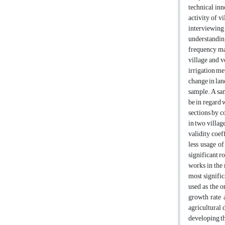
technical inn
activity of v
interviewing,
understanding
frequency ma
village and v
irrigation me
change in lan
sample. A sam
be in regard 
sections by c
in two villag
validity coef
less usage of
significant r
works in the 
most signific
used as the o
growth rate 
agricultural 
developing th