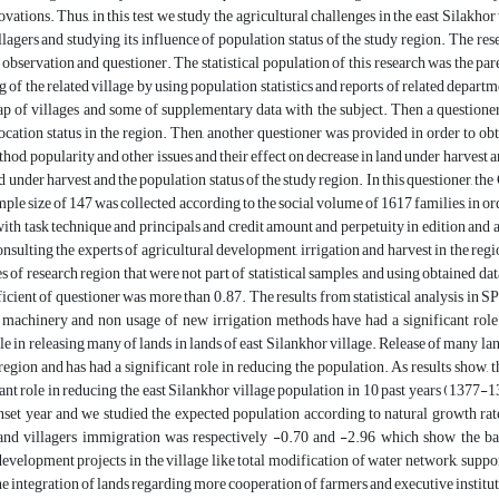
ovations. Thus, in this test we study the agricultural challenges in the east Silakh
illagers and studying its influence of population status of the study region. The re
 observation and questioner. The statistical population of this research was the paren
 of the related village by using population statistics and reports of related departm
p of villages and some of supplementary data with the subject. Then a questioner
ocation status in the region. Then, another questioner was provided in order to obta
thod, popularity and other issues and their effect on decrease in land under harvest 
d under harvest and the population status of the study region. In this questioner, th
ple size of 147 was collected according to the social volume of 1617 families, in orde
with task technique and principals and credit amount and perpetuity in edition and a
onsulting the experts of agricultural development, irrigation and harvest in the regi
es of research region that were not part of statistical samples, and using obtained d
ficient of questioner was more than 0.87. The results from statistical analysis in S
 machinery and non usage of new irrigation methods have had a significant role i
ole in releasing many of lands in lands of east Silankhor village. Release of many la
region and has had a significant role in reducing the population. As results show, 
ant role in reducing the east Silankhor village population in 10 past years (1377-13
nset year and we studied the expected population according to natural growth rate 
and villagers immigration was respectively -0.70 and -2.96 which show the bad 
development projects in the village like total modification of water network, supp
e integration of lands regarding more cooperation of farmers and executive instituti