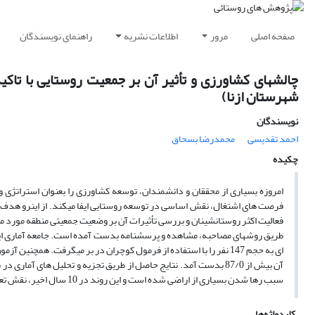
صفحه اصلی
مرور
اطلاعات نشریه
راهنمای نویسندگان
چالشهای کشاورزی و تأثیر آن بر جمعیت روستایی با تا
شهرستان ازنا)
نویسندگان
احمد تقدیسی
محمدرضا بسحاق
چکیده
امروزه بسیاری از محققان و دانشمندان، توسعه کشاورزی را بعنوان استراتژی 
فرصت های اشتغال، نقش اساسی در توسعه روستایی ایفا میکند. از اینرو هدف 
فعالیت اکثر روستانشینان و بررسی تأثیرات آن بر وضعیت جمعیتی منطقه مورد مطا
ای به حجم 147 نفر را با استفاده از فرمول کوچران در بر میگرفت. ه
سبب رها شدن بسیاری از اراضی شده است و این روند در 10 سال اخیر، نقش تعیین کننده ایی در کاهش جمعیت در دهستان سیلاخور شرقی داشته است.
کلیدواژه‌ها