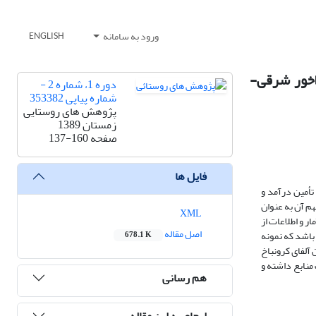
ورود به سامانه
ENGLISH
اخور شرقی-
دوره 1، شماره 2 -
شماره پیاپی 353382
پژوهش های روستایی
زمستان 1389
صفحه
137-160
فایل ها
تأمین درآمد و
م آن به عنوان
XML
ر و اطلاعات از
اصل مقاله
 روستای دهستان سیلاخور شرقی می باشد که نمونه
678.1 K
 آلفای کرونباخ
 مهمی در اتلاف منابع داشته و
هم رسانی
ارجاع به این مقاله