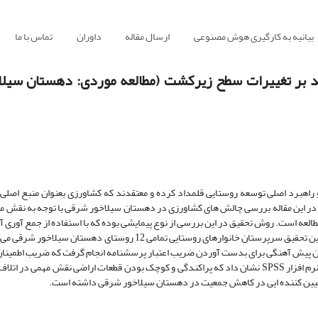
بیانیه به کارگیری هوش مصنوعی
ارسال مقاله
داوران
تماس با ما
کید بر تغییرات سطح زیرکشت (مطالعه موردی: دهستان سیل
و راهبرد اصلی توسعه روستایی قلمداد کرده و معتقدند که کشاورزی بعنوان منبع اصلی 
در این مقاله بررسی چالش های کشاورزی در دهستان سیلاخور شرقی با توجه به نقش مه
لعه است. روش تحقیق در این بررسی از نوع پیمایشی بوده که با استفاده از جمع آوری آما
طریق روشهای مصاحبه، مشاهده و پرسشنامه بدست آمده است. جامعه آماری این تحقیق سرپرستان خانوارهای روستایی تمامی 12
مچنین آزمون پیش آهنگی برای بدست آوردن ضریب اعتبار پرسشنامه انجام گرفت که ضریب اطمینان
آن بیش از 87/0 بدست آمد. نتایج حاصل از طریق تجزیه و تحلیل های آماری در نرم افزار SPSS نشان داد که پراکندگی و کوچک بودن قطعات اراضی نقش