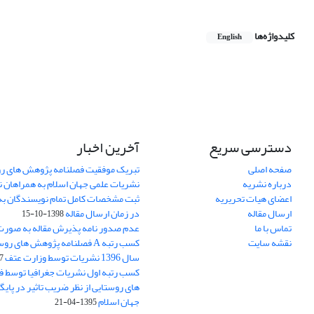
کلیدواژه‌ها
English
دسترسی سریع
آخرین اخبار
صفحه اصلی
تبریک موفقیت فصلنامه پژوهش های رو
درباره نشریه
نشریات علمی جهان اسلام به همراهان 
اعضای هیات تحریریه
ثبت مشخصات کامل تمام نویسندگان به
ارسال مقاله
در زمان ارسال مقاله
1398-10-15
تماس با ما
عدم صدور نامه پذیرش مقاله به صور
نقشه سایت
کسب رتبه A فصلنامه پژوهش های ر
سال 1396 نشریات توسط وزارت عتف
03
کسب رتبه اول نشریات جغرافیا توسط 
های روستایی از نظر ضریب تاثیر در پایگ
جهان اسلام
1395-04-21