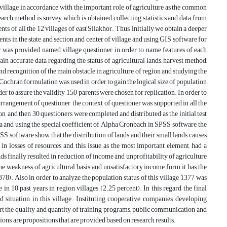
or village in accordance with the important role of agriculture as the common
search method is survey which is obtained collecting statistics and data from
ts of all the 12 villages of east Silakhor. Thus, initially we obtain a deeper
ents in the state and section and center of village and using GIS software for
 was provided named village questioner, in order to name features of each
in accurate data regarding the status of agricultural lands, harvest method,
and recognition of the main obstacle in agriculture of region and studying the
e Cochran formulation was used in order to gain the logical size of population
r to assure the validity, 150 parents were chosen for replication. In order to
rrangement of questioner, the context of questioner was supported in all the
on, and then 30 questioners were completed and distributed as the initial test
ata and using the special coefficient of Alpha Cronbach in SPSS software, the
PSS software show that the distribution of lands and their small lands causes
n losses of resources and this issue as the most important element, had a
nds finally resulted in reduction of income and unprofitability of agriculture
the weakness of agricultural basis and unsatisfactory income form it has the
78). Also in order to analyze the population status of this village, 1377 was
in 10 past years in region villages (2.25 percent). In this regard the final
situation in this village. Instituting cooperative companies, developing
ort the quality and quantity of training programs, public communication and
ons, are propositions that are provided based on research results.