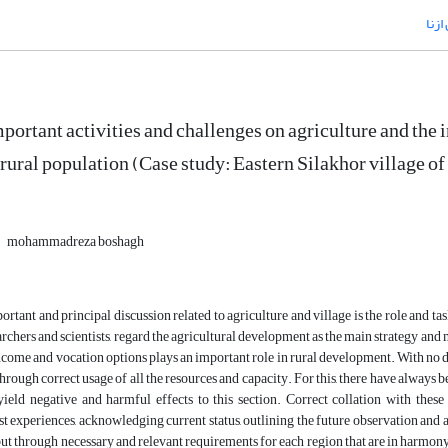
زنا
ortant activities and challenges on agriculture and the i
 rural population (Case study: Eastern Silakhor village o
mohammadreza boshagh
rtant and principal discussion related to agriculture and village is the role and t
rchers and scientists, regard the agricultural development as the main strategy and 
ncome and vocation options plays an important role in rural development. With no 
hrough correct usage of all the resources and capacity. For this, there have always be
yield negative and harmful effects to this section. Correct collation with these
t experiences, acknowledging current status, outlining the future observation and 
but through necessary and relevant requirements for each region that are in harmon