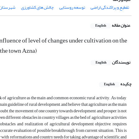
تقطیع و پراکندگی اراضی
توسعه روستایی
چالش های کشاورزی
شهرستان ا
عنوان مقاله
English
nfluence of level of changes under cultivation on the
f the town Azna)
نویسندگان
English
چکیده
English
ask of agriculture as the main and common economic rural activity. As today,
main guideline of rural development, and believe that agriculture as the main
doubt, the movement of one country towards development and prosper, is not
en different obstacles in country villages as the bed of agriculture activities
 obstacles and realization of agricultural development objective, requires
accurate evaluation of possible breakthrough from current situation. This is
y with reformations and country needs for taking advantage of scientific and