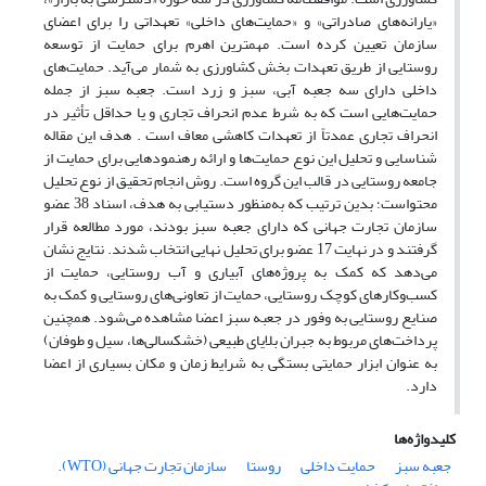
«یارانه‌های صادراتی» و «حمایت‌های داخلی» تعهداتی را برای اعضای
سازمان تعیین کرده است. مهمترین اهرم برای حمایت از توسعه
روستایی از طریق تعهدات بخش کشاورزی به شمار می‌آید. حمایت‌های
داخلی دارای سه جعبه‌ آبی، سبز و زرد است. جعبه سبز از جمله
حمایت‌هایی است که به شرط عدم انحراف تجاری و یا حداقل تأثیر در
انحراف تجاری عمدتاً از تعهدات کاهشی معاف است . هدف این مقاله
شناسایی و تحلیل این نوع حمایت‌ها و ارائه رهنمودهایی برای حمایت از
جامعه روستایی در قالب این گروه است. روش انجام تحقیق از نوع تحلیل
محتواست؛ بدین ترتیب که به‌منظور دستیابی به هدف، اسناد 38 عضو
سازمان تجارت جهانی که دارای جعبه سبز بودند، مورد مطالعه قرار
گرفتند و در نهایت 17 عضو برای تحلیل نهایی انتخاب شدند. نتایج نشان
می‌دهد که کمک به پروژه‌های آبیاری و آب روستایی، حمایت از
کسب‌وکارهای کوچک روستایی، حمایت از تعاونی‌های روستایی و کمک به
صنایع روستایی به وفور در جعبه سبز اعضا مشاهده می‌شود. همچنین
پرداخت‌های مربوط به جبران بلایای طبیعی (خشکسالی‌ها، سیل و طوفان)
به عنوان ابزار حمایتی بستگی به شرایط زمان و مکان بسیاری از اعضا
دارد.
کلیدواژه‌ها
جعبه سبز
حمایت داخلی
روستا
سازمان تجارت جهانی (WTO).