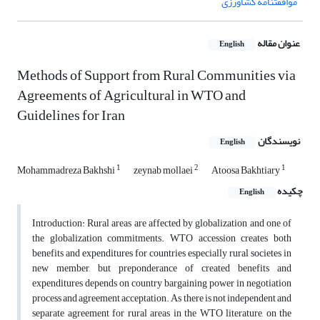
موافقتنامه کشاورزی
عنوان مقاله
English
Methods of Support from Rural Communities via
Agreements of Agricultural in WTO and
Guidelines for Iran
نویسندگان
English
1
2
1
Mohammadreza Bakhshi
zeynab mollaei
Atoosa Bakhtiary
چکیده
English
Introduction: Rural areas are affected by globalization and one of
the globalization commitments. WTO accession creates both
benefits and expenditures for countries especially rural societes in
new member, but preponderance of created benefits and
expenditures depends on country bargaining power in negotiation
process and agreement acceptation. As there is not independent and
separate agreement for rural areas in the WTO literature, on the