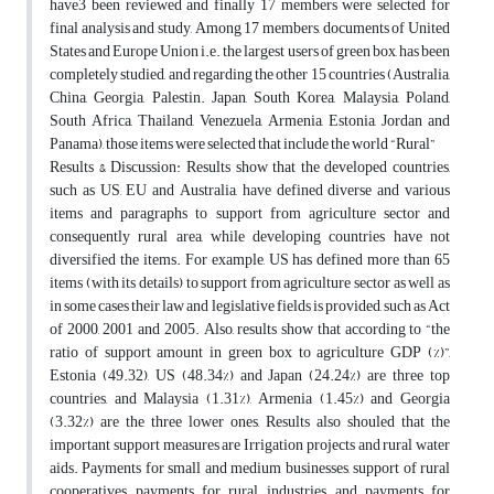
have3 been reviewed and finally 17 members were selected for
final analysis and study, Among 17 members, documents of United
States and Europe Union i.e. the largest users of green box, has been
completely studied, and regarding the other 15 countries (Australia,
China, Georgia, Palestin. Japan, South Korea, Malaysia, Poland,
South Africa, Thailand, Venezuela, Armenia, Estonia, Jordan and
Panama), those items were selected that include the world “Rural”
Results & Discussion: Results show that the developed countries,
such as US, EU and Australia, have defined diverse and various
items and paragraphs to support from agriculture sector and
consequently rural area, while developing countries have not
diversified the items. For example, US has defined more than 65
items (with its details) to support from agriculture sector as well as
in some cases their law and legislative fields is provided, such as Act
of 2000, 2001 and 2005. Also, results show that according to “the
ratio of support amount in green box to agriculture GDP (%)”,
Estonia (49.32), US (48.34%) and Japan (24.24%) are three top
countries, and Malaysia (1.31%), Armenia (1.45%) and Georgia
(3.32%) are the three lower ones, Results also shouled that the
important support measures are Irrigation projects and rural water
aids. Payments for small and medium businesses, support of rural
cooperatives, payments for rural industries, and payments for