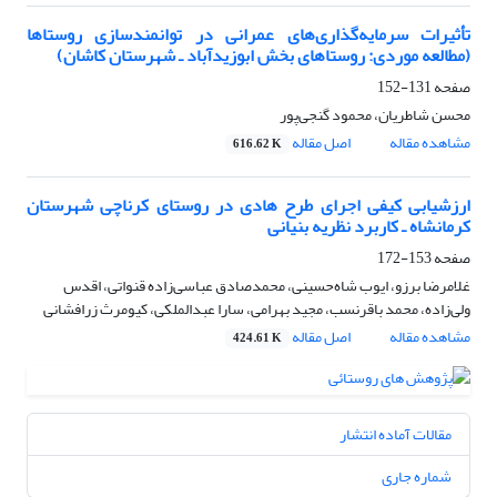
تأثیرات سرمایه‌گذاری‌های عمرانی در توانمندسازی روستاها
(مطالعه موردی: روستاهای بخش ابوزیدآباد ـ شهرستان کاشان)
صفحه
131-152
محسن شاطریان، محمود گنجی‌پور
مشاهده مقاله
اصل مقاله
616.62 K
ارزشیابی کیفی اجرای طرح‌ هادی در روستای کرناچی شهرستان
کرمانشاه ـ کاربرد نظریه بنیانی
صفحه
153-172
غلامرضا برزو، ایوب شاه‌حسینی، محمدصادق عباسی‌زاده قنواتی، اقدس
ولی‌زاده، محمد باقرنسب، مجید بهرامی، سارا عبدالملکی، کیومرث زرافشانی
مشاهده مقاله
اصل مقاله
424.61 K
مقالات آماده انتشار
شماره جاری