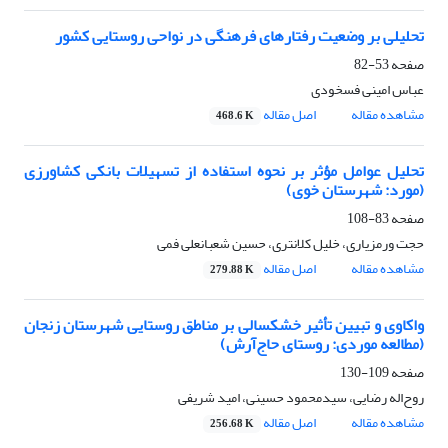
تحلیلی بر وضعیت رفتارهای فرهنگی در نواحی روستایی کشور
صفحه
53-82
عباس امینی فسخودی
مشاهده مقاله
اصل مقاله
468.6 K
تحلیل عوامل مؤثر بر نحوه استفاده از تسهیلات بانکی کشاورزی
(مورد: شهرستان خوی)
صفحه
83-108
حجت ورمزیاری، خلیل کلانتری، حسین شعبانعلی فمی
مشاهده مقاله
اصل مقاله
279.88 K
واکاوی و تبیین تأثیر خشکسالی بر مناطق روستایی شهرستان زنجان
(مطالعه موردی: روستای حاج‌آرش)
صفحه
109-130
روح‌اله رضایی، سیدمحمود حسینی، امید شریفی
مشاهده مقاله
اصل مقاله
256.68 K