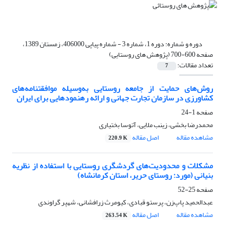
دوره و شماره:
دوره 1، شماره 3 - شماره پیاپی 406000، زمستان 1389،
صفحه 600-700 (پژوهش های روستایی)
تعداد مقالات:
7
روش‌های حمایت از جامعه روستایی به‌وسیله موافقتنامه‌های
کشاورزی در سازمان تجارت جهانی و ارائه رهنمودهایی برای ایران
صفحه
1-24
محمدرضا بخشی، زینب ملایی، آتوسا بختیاری
مشاهده مقاله
اصل مقاله
220.9 K
مشکلات و محدودیت‌های گردشگری روستایی با استفاده از نظریه
بنیانی (مورد: روستای حریر، استان کرمانشاه)
صفحه
25-52
عبدالحمید پاپ‌زن، پرستو قبادی، کیومرث زرافشانی، شهپر گراوندی
مشاهده مقاله
اصل مقاله
263.54 K