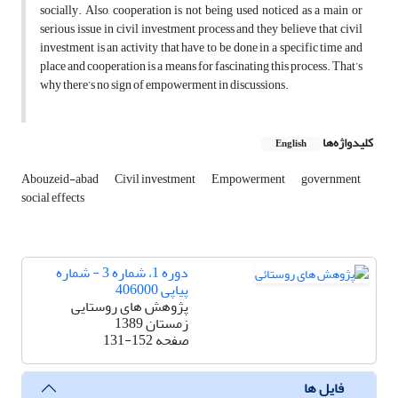
socially. Also, cooperation is not being used noticed as a main or
serious issue in civil investment process and they believe that civil
investment is an activity that have to be done in a specific time and
place and cooperation is a means for fascinating this process. That’s
why there’s no sign of empowerment in discussions.
کلیدواژه‌ها
English
Abouzeid-abad
Civil investment
Empowerment
government
social effects
دوره 1، شماره 3 - شماره
پیاپی 406000
پژوهش های روستایی
زمستان 1389
صفحه
131-152
فایل ها