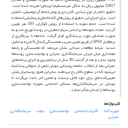
25817 میلیون ریال به شکل غیرمستقیم (پهنه‌ای) هزینه شده است.
تحقیق حاضر از نوع بنیادی ـ کاربردی و روش انجام آن توصیفی ـ تحلیلی
است. برای اجرای این تحقیق از روش‌های کتابخانه‌ای و پیمایشی استفاده
شده است. حجم نمونه با استفاده از روش کوکران، 183 نفر تعیین
گردید. تعداد نمونه‌ها براساس سهم جمعیتی در روستا توزیع شد و به
صورت تصادفی مورد پرسشگری قرار گرفت. داده‌ها با بهره‌گیری از
نرم‌افزار SPSS از طریق تعیین ضریب همسبتگی کندال b تجزیه و تحلیل
شدند. نتیجه مطالعات میدانی نشان می‌دهد که همبستگی و رابطه
معناداری میان میزان سرمایه‌گذاری عمرانی و توانمندسازی روستاها
وجود ندارد و بعد از گذشت 30 سال از برنامه‌ریزی و اجرای برنامه‌های
عمرانی بعد از انقلاب، جامعه روستایی چونان تابعی از تحولاتی پنداشته
می‌شود که در سطوح بالاتر رخ می‌دهند. بنابراین هنوز روستاییان نقش
تعیین‌کننده‌ای برای خود قایل نیستند و همین امر باعث می‌گردد تا
نوسان در سرمایه‌گذاری‌ها، مسائل اجتماعی به‌ویژه توانمندسازی
روستاها را چندان متأثر نسازد.
کلیدواژه‌ها
ابوزیدآباد
تأثیرات اجتماعی
توانمندسازی
دولت
سرمایه‌گذاری
عمرانی