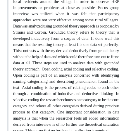
local residents around the village in order to observe HRP
improvements or problems at close as possible. Focus group
interview was utilized when it was felt that participatory
approaches were not very effective among some rural villagers.
Data was analyzed using grounded theory approach as proposed by
Strauss and Corbin. Grounded theory refers to theory that is
developed inductively from a corpus of data. If done well, this
means that the resulting theory at least fits one data set perfectly.
This contrasts with theory derived deductively from grand theory,
without the help of data, and which could therefore turn out to fit no
data at all. Three steps are used to analyze data with grounded
theory approach: Open coding, axial coding, and selective coding.
Open coding is part of an analysis concerned with identifying,
naming, categorizing, and describing phenomenon found in the
text. Axial coding is the process of relating codes to each other,
through a combination of inductive and deductive thinking. In
selective coding, the researcher chooses one category to be the core
category, and relates all other categories derived during previous
process to that category. One important consideration in data
analysis is that when the researcher feels all added information
derived from interview is of no further use, theoretical saturation
occurs. This means that no further data collection is required.