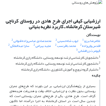
ارزشیابی کیفی اجرای طرح‌ هادی در روستای کرناچی
شهرستان کرمانشاه ـ کاربرد نظریه بنیانی
نویسندگان
2
2
1
غلامرضا برزو
ایوب شاه‌حسینی
محمدصادق عباسی‌زاده قنواتی
2
2
2
2
اقدس ولی‌زاده
محمد باقرنسب
مجید بهرامی
سارا عبدالملکی
3
کیومرث زرافشانی
1
دانشجویان کارشناسی ارشد توسعه روستایی، دانشگاه رازی کرمانشاه
2
دانشجوی کارشناسی ارشد توسعه روستایی، دانشگاه رازی کرمانشاه
3
دانشیار گروه ترویج و آموزش کشاورزی، دانشگاه رازی کرمانشاه
چکیده
بسیاری از پژوهشگران ارزشیابی، بر این باورند که طرح‌های عمران
روستایی بدون نظارت و ارزشیابی، اتلاف وقت و هدررفت هزینه‌های
گزاف است. طرح هادی، یکی از طرح‌های عمران روستایی است که
چندین سال است در استان کرمانشاه به اجرا درآمده، اما تاکنون
ارزشیابی کیفی از آن به عمل نیامده است. لذا هدف این مطالعه،