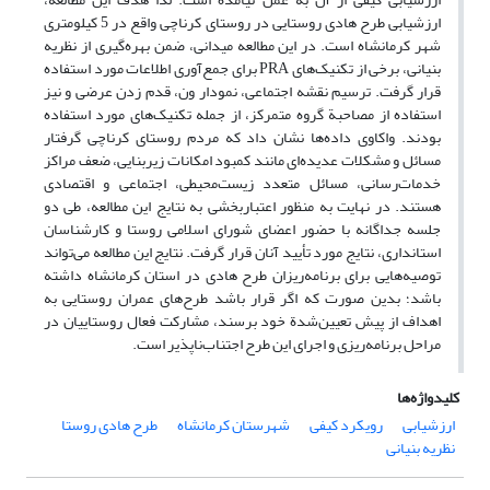
ارزشیابی طرح هادی روستایی در روستای کرناچی واقع در 5 کیلومتری
شهر کرمانشاه است. در این مطالعه میدانی، ضمن بهره‌گیری از نظریه
بنیانی، برخی از تکنیک‌های PRA برای جمع‌آوری اطلاعات مورد استفاده
قرار گرفت. ترسیم نقشه اجتماعی، نمودار ون، قدم زدن عرضی و نیز
استفاده از مصاحبة گروه متمرکز، از جمله تکنیک‌های مورد استفاده
بودند. واکاوی داده‌ها نشان داد که مردم روستای کرناچی گرفتار
مسائل و مشکلات عدیده‌ای مانند کمبود امکانات زیربنایی، ضعف مراکز
خدمات‌رسانی، مسائل متعدد زیست‌محیطی، اجتماعی و اقتصادی
هستند. در نهایت به منظور اعتباربخشی به نتایج این مطالعه، طی دو
جلسه جداگانه با حضور اعضای شورای اسلامی روستا و کارشناسان
استانداری، نتایج مورد تأیید آنان قرار گرفت. نتایج این مطالعه می‌تواند
توصیه‌هایی برای برنامه‌ریزان طرح هادی در استان کرمانشاه داشته
باشد؛ بدین صورت که اگر قرار باشد طرح‌های عمران روستایی به
اهداف از پیش تعیین‌شدة خود برسند، مشارکت فعال روستاییان در
مراحل برنامه‌ریزی و اجرای این طرح اجتناب‌ناپذیر است.
کلیدواژه‌ها
ارزشیابی
رویکرد کیفی
شهرستان کرمانشاه
طرح هادی روستا
نظریه بنیانی