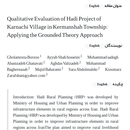
عنوان مقاله
English
Qualitative Evaluation of Hadi Project of
Karnachi Village in Kermanshah Township:
Applying the Grounded Theory Approach
نویسندگان
English
1
2
Gholamreza Borzoo
Ayyub Shah hosseini
Mohammad sadegh
2
2
Abasizadeh Ghanavati
Aghdas Valizadeh
Mohammad
2
2
2
Baghernasab
Majid Baharami
Sara Abdolmaleki
Kioomarz
3
Zarafshani@yahoo.com
چکیده
English
Introduction: Hadi Rural Planning (HRP) was developed by
Ministry of Housing and Urban Planning in order to improve
infrastructure elements in rural regions across Iran. Hadi Rural
Planning (HRP) was developed by Ministry of Housing and Urban
Planning in order to improve infrastructure elements in rural
regions across IranThe plan aimed to improve rural livelihood