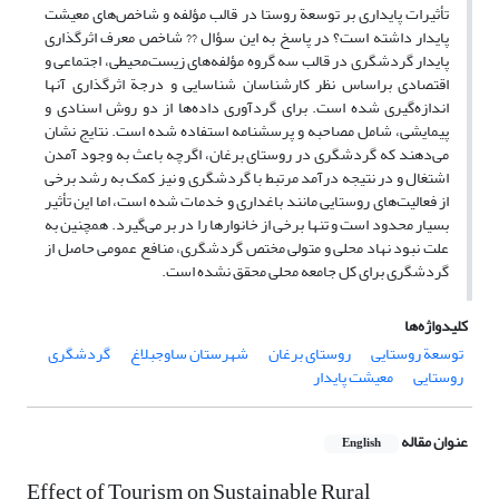
تأثیرات پایداری بر توسعة روستا در قالب مؤلفه و شاخص‌های معیشت
پایدار داشته است؟ در پاسخ به این سؤال ?? شاخص معرف اثرگذاری
پایدار گردشگری در قالب سه گروه مؤلفه‌های زیست‌محیطی، اجتماعی و
اقتصادی براساس نظر کارشناسان شناسایی و درجة اثرگذاری آنها
اندازه‌گیری شده است. برای گردآوری داده‌ها از دو روش اسنادی و
پیمایشی، شامل مصاحبه و پرسشنامه استفاده شده است. نتایج نشان
می‌دهند که گردشگری در روستای برغان، اگرچه باعث به وجود آمدن
اشتغال و در نتیجه درآمد مرتبط با گردشگری و نیز کمک به رشد برخی
از فعالیت‌های روستایی مانند باغداری و خدمات شده است، اما این تأثیر
بسیار محدود است و تنها برخی از خانوارها را در بر می‌گیرد. همچنین به
علت نبود نهاد محلی و متولی مختص گردشگری، منافع عمومی حاصل از
گردشگری برای کل جامعه محلی محقق نشده است.
کلیدواژه‌ها
توسعة روستایی
روستای برغان
شهرستان ساوجبلاغ
گردشگری
روستایی
معیشت پایدار
عنوان مقاله
English
Effect of Tourism on Sustainable Rural