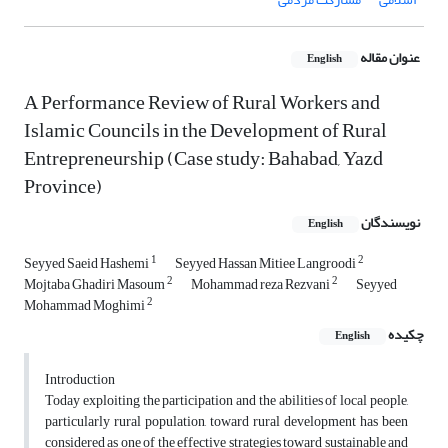
عنوان مقاله
English
A Performance Review of Rural Workers and
Islamic Councils in the Development of Rural
Entrepreneurship (Case study: Bahabad, Yazd
Province)
نویسندگان
English
1
2
Seyyed Saeid Hashemi
Seyyed Hassan Mitiee Langroodi
2
2
Mojtaba Ghadiri Masoum
Mohammad reza Rezvani
Seyyed
2
Mohammad Moghimi
چکیده
English
Introduction
Today exploiting the participation and the abilities of local people,
particularly rural population, toward rural development has been
considered as one of the effective strategies toward sustainable and