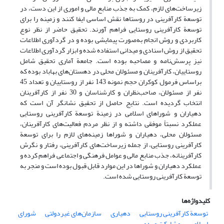
زیرساخت‌های لازم، کمک به جذب منابع مالی و اموری از این دست، در
توسعة کارآفرینی در روستاها نقش اساسی ایفا کنند و زمینه را برای
توسعة کارآفرینی روستایی فراهم آورند. تحقیق حاضر از نظر نوع
کاربردی و روش انجام به‌صورت پیمایشی بوده و در گردآوری اطلاعات
تحقیق از روش اسنادی و میدانی استفاده شده و ابزار گردآوری اطلاعات
نیز پرسش‌نامه و مصاحبه بوده است. جامعة آماری تحقیق شامل
روستاییان، کارآفرینان و مسئولان محلی در دهستان‌های بهاباد بوده که
براساس فرمول کوکران حجم نمونه 143 نفر از روستاییان و تعداد 45
نفر از مسئولان، صاحب‌نظران و کارشناسان و 30 نفر از کارآفرینان
انتخاب گردیده است. نتایج حاصل از تحقیق نشانگر آن است که
دهیاران و شوراهای اسلامی در زمینة توسعة کارآفرینی روستایی
عملکرد نسبتاً موفقی داشته و از نظر مردم فعالیت‌های کارآفرینان،
مسئولان محلی، دهیاران و شوراها زمینه‌های لازم را برای توسعة
کارآفرینی روستایی، از جمله زیرساخت‌های کارآفرینی، رفتار و نگرش
کارآفرینانه، جذب منابع مالی و عوامل فرهنگی و اجتماعی فراهم کرده و
عملکرد دهیاران و شوراها در این موارد قابل قبول بوده است و منجر به
توسعة کارآفرینی روستایی شده است.
کلیدواژه‌ها
توسعة کارآفرینی روستایی
دهیاری
سازمان‌های غیردولتی
شورای
اسلامی
مشارکت مردمی