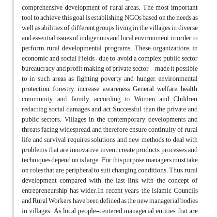
comprehensive development of rural areas. The most important
tool to achieve this goal is establishing NGOs based on the needs as
well as abilities of different groups living in the villages, in diverse
and essential issues of indigenous and local environment, in order to
perform rural developmental programs. These organizations, in
economic and social Fields – due to avoid a complex public sector
bureaucracy and profit making of private sector - made it possible
to in such areas as fighting poverty and hunger, environmental
protection, forestry, increase awareness General welfare, health,
community and family, according to Women and Children,
redacting social damages and act Successful than the private and
public sectors. Villages in the contemporary developments and
threats facing widespread, and therefore ensure continuity of rural
life and survival requires solutions and new methods to deal with
problems that are innovative, invent, create products, processes and
techniques depend on is large. For this purpose, managers must take
on roles that are peripheral to suit changing conditions. Thus, rural
development compared with the last link with the concept of
entrepreneurship has wider.In recent years, the Islamic Councils
and Rural Workers have been defined as the new managerial bodies
in villages. As local people-centered managerial entities that are