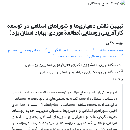
تبیین نقش دهیاری‌ها و شوراهای اسلامی در توسعة
کارآفرینی روستایی (مطالعة موردی: بهاباد استان یزد)
نویسندگان
2
1
سیدسعید هاشمی
سیدحسن مطیعی لنگرودی
مجتبی قدیری معصوم
2
2
2
محمدرضا رضوانی
سید محمد مقیمی
1
دانشگاه تهران، دانشجوی دکترای جغرافیا و برنامه ریزی روستایی
2
دانشگاه تهران، دکترای جغرافیا و برنامه ریزی روستایی
چکیده
امروزه یکی از راهبردهای مؤثر در توسعة همه‌جانبه و خودپایدار نواحی
روستایی، استفاده از مشارکت و توانمندی‌های مردم، به‌ویژه روستاییان
برای عمران و توسعة مناطق روستایی در تمام ابعاد آن است.در سال‌های
اخیر، شوراهای اسلامی و دهیاری‌ها به‌عنوان مدیریت جدید روستاها
تعریف گردیده‌اند و دهیاران و شوراهای اسلامی به‌عنوان نهادهای
مردمی و محلی که مدیریت روستاها را برعهده دارند، می‌توانند با
سیاست‌گذاری، مدیریت و اجرای برنامه‌های مختلف آموزشی، توسعة