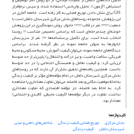
استنباطی (آزمون ‌t، تحلیل واریانس) استفاده شده، و سپس نرم‌افزار
GIS برای نشان دادن توزیع فضایی به کار رفته است. جامعه آماری در
این پژوهش، مجموعه روستاهای بخش مرکزی شهرستان دلفان است با
جمعیت ????? نفر در قالب ????? خانوار. روش نمونه‌گیری در این پژوهش
خوشه‌ای چندمرحله‌ای است که براساس تخصیص متناسب ?? روستا
انتخاب شده است. برای تکمیل پرسشنامه‌ها ??? نفر از سرپرستان
خانوارها به عنوان جامعه نمونه در نظر گرفته شدند. براساس
دیدگاه‌های جامعه نمونه، می‌توان کیفیت آموزش، محیط مسکونی و محیط
فیزیکی، سلامت و امنیت، و نیز درآمد و اشتغال را پایین‌تر از حد متوسط
ارزیابی کرد؛ و کیفیت تعامل و همبستگی اجتماعی را در حد متوسط
دانست. همچنین یافته‌های تحقیق نشان از آن دارند که در روستاهای
بخش مرکزی شهرستان دلفان در تمام مؤلفه‌های مؤثر بر کیفیت زندگی
به لحاظ موقعیت مکانی و بعد فاصله، می‌توان تفاوت معناداری را مشاهده
کرد. به لحاظ بعد فاصله، جز مؤلفه اقتصادی که تفاوت معناداری
نداشت، تفاوت در دیگر مؤلفه‌ها (کیفیت محیطی، کالبدی و اجتماعی)
معنادار بود.
کلیدواژه‌ها
بخش مرکزی
توزیع فضایی کیفیت زندگی
شاخص‌های ذهنی و عینی
شهرستان دلفان
کیفیت زندگی