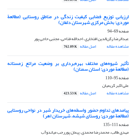
365.69 K
ارزیابی توزیع فضایی کیفیت زندگی در مناطق روستایی (مطالعة
موردی: بخش مرکزی شهرستان دلفان)
صفحه
69-94
عبدالرضا رکن‌الدین افتخاری، احدالله فتاحی، مجتبی حاجی پور
مشاهده مقاله
اصل مقاله
762.09 K
تأثیر شیوه‌های مختلف بهره‌برداری بر وضعیت مراتع زمستانه
(مطالعة موردی: استان سمنان)
صفحه
95-110
علی اکبر کریمیان
مشاهده مقاله
اصل مقاله
423.53 K
پیامدهای تداوم حضور واسطه‌های خریدار شیر در نواحی روستایی
(مطالعة موردی: روستای شیشه، شهرستان اهر)
صفحه
111-135
مهدی طالب، محمدرضا محمدی، پیمان پوررجب میاندوآب