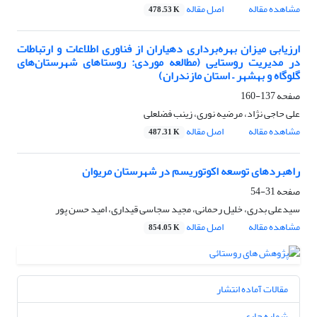
مشاهده مقاله
اصل مقاله
478.53 K
ارزیابی میزان بهره‌برداری دهیاران از فناوری اطلاعات و ارتباطات
در مدیریت روستایی (مطالعه موردی: روستاهای شهرستان‌های
گلوگاه و بهشهر – استان مازندران)
صفحه
137-160
علی حاجی نژاد، مرضیه نوری، زینب فضلعلی
مشاهده مقاله
اصل مقاله
487.31 K
راهبردهای توسعه اکوتوریسم در شهرستان مریوان
صفحه
31-54
سیدعلی بدری، خلیل رحمانی، مجید سجاسی قیداری، امید حسن پور
مشاهده مقاله
اصل مقاله
854.05 K
مقالات آماده انتشار
شماره جاری