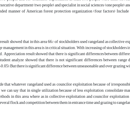
 executive department (two people) and specialist in social sciences (one people) a
ed manner of American forest protection organization (four factors) Include so
result showed that in this area 66% of stockholders used rangeland as collective exp
nge management in this area is in critical situation. With increasing of stockholders 
d. Appreciation result showed that there is significant differences between diffe
student analyze showed that there is not significant differences between range
0.05), But there is significant difference between unseasonable and over grazing w
de that whatever rangeland used as councilor exploitation because of irresponsib
 we can say that in single utilization because of less exploitation, consolidate m
ethods in this area, where as in collective exploitation and councilor exploitatio
several flock and competition between them in entrance time and grazing to rangela