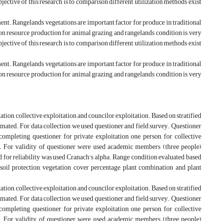
ective of this research is to comparison different utilization methods exist
nt. Rangelands vegetations are important factor for produce in traditional
on resource production for animal grazing and rangelands condition is very
ective of this research is to comparison different utilization methods exist
nt. Rangelands vegetations are important factor for produce in traditional
on resource production for animal grazing and rangelands condition is very
ation, collective exploitation and councilor exploitation. Based on stratified
ted. For data collection we used questioner and field survey. Questioner
ompleting questioner for private exploitation one person, for collective
d. For validity of questioner were used academic members (three people)
nd for reliability was used Cranach's alpha. Range condition evaluated based
il protection, vegetation cover percentage, plant combination and plant
ation, collective exploitation and councilor exploitation. Based on stratified
ted. For data collection we used questioner and field survey. Questioner
ompleting questioner for private exploitation one person, for collective
d. For validity of questioner were used academic members (three people)