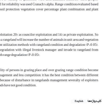
nd for reliability was used Cranach's alpha. Range condition evaluated based
il protection, vegetation cover percentage, plant combination and plant
loitation, 20% as councilor exploitation and 14% as private exploitation. So
in a rangeland will increase the number of animals in unit area and vegetation
rent utilization methods with rangeland condition and degradation (P<0.05).
 degradation with illegal livestock manager and invade to rangeland from
ith range degradation (P<0.05).
ility of persons in grazing place and over grazing, range condition become
anagement and less competition, it has the best condition between different
n because of disturbance in rangelands management, severalty of exploiters,
nds have not good condition.
کلیدواژه‌ها
English