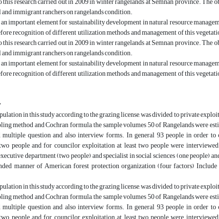
 this research carried out in 2009 in winter rangelands at Semnan province. The obj
l and immigrant ranchers on rangelands condition.
an important element for sustainability development in natural resource manageme
fore recognition of different utilization methods and management of this vegetati
 this research carried out in 2009 in winter rangelands at Semnan province. The obj
l and immigrant ranchers on rangelands condition.
an important element for sustainability development in natural resource manageme
fore recognition of different utilization methods and management of this vegetati
y
ulation in this study according to the grazing license, was divided to private exploit
ing method and Cochran formula, the sample volumes 50 of Rangelands were estima
 multiple question and also interview forms. In general 93 people in order to c
 two people and for councilor exploitation at least two people were interviewe
 executive department (two people) and specialist in social sciences (one people) a
ed manner of American forest protection organization (four factors) Include so
ulation in this study according to the grazing license, was divided to private exploit
ing method and Cochran formula, the sample volumes 50 of Rangelands were estima
 multiple question and also interview forms. In general 93 people in order to c
 two people and for councilor exploitation at least two people were interviewe