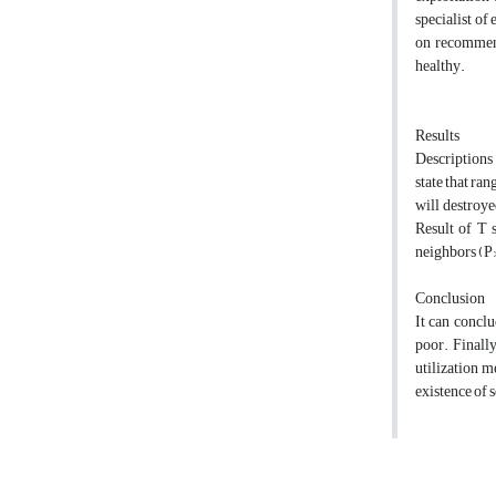
specialist of
on recommend
healthy.
Results
Descriptions 
state that ra
will destroye
Result of T 
neighbors (P>
Conclusion
It can conclu
poor. Finally
utilization m
existence of 