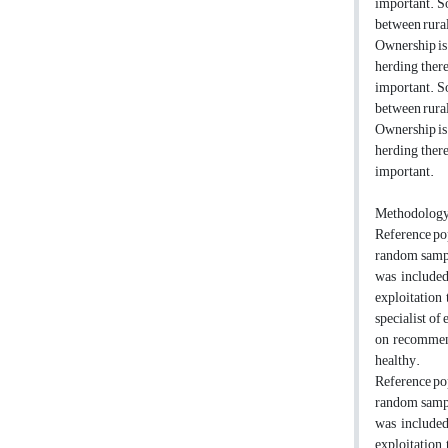
important. So
between rura
Ownership is 
herding there
important. So
between rura
Ownership is 
herding there
important.
Methodolog
Reference pop
random sampl
was included
exploitation
specialist of
on recommend
healthy.
Reference pop
random sampl
was included
exploitation