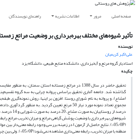
صفحه اصلی
مرور
اطلاعات نشریه
راهنمای نویسندگان
تأثیر شیوه‌های مختلف بهره‌برداری بر وضعیت مراتع زمستا
نویسنده
علی اکبر کریمیان
استادیار گروه مرتع و آبخیزداری، دانشکده منابع طبیعی، دانشگاه یزد
چکیده
تحقیق حاضر در سال 1388 در مراتع زمستانه استان سمنان، ب
(مشاع)، و پروانه به نام شورای روستا. افزون بر اینها، روش نمونه‌گیری طبق
درصد از روست
شیوه‌های بهره‌برداری با وضعیت پوشش گیاهی مراتع و میزان تخریب مراتع رابطه‌
(05/0P<). نتایج حاصل از آزمون t در زمینه بررسی وجود ر
منطقه با میزان تخریب، رابطه معنی‌داری مشاهده نمی‌شود(05/0P>). ولی بین چرای زودرس و دام مازاد با تخریب مرتبع رابطه‌ای معنی‌دار وجود دارد (05/0P<).