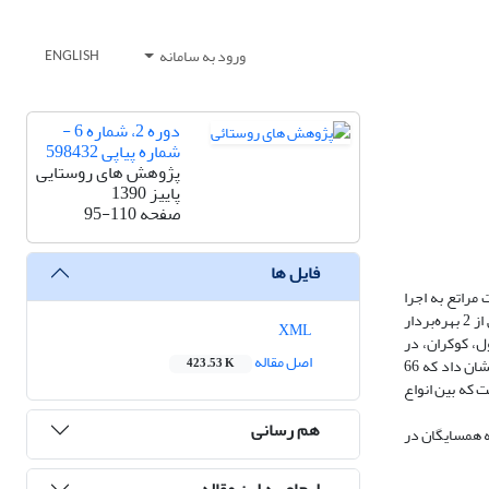
ورود به سامانه
ENGLISH
دوره 2، شماره 6 -
شماره پیاپی 598432
پژوهش های روستایی
پاییز 1390
صفحه
95-110
فایل ها
یت مراتع به اجرا
گذاشته شد. جامعه آماری تحقیق براساس پروانه چرایی به سه گروه تقسیم‌بندی شد: تک‌پروانه به نام بهره‌بردار (افراز)، پروانه به‌نام شخص به عنوان نماینده بیش از 2 بهره‌بردار
XML
ل، کوکران، در
اصل مقاله
مجموع تعداد نمونه مورد نیاز 50 مرتع تعیین گردید. به منظور گردآوری داده‌های مورد نیاز از پرسشنامه و اندازه‌گیری‌های میدانی استفاده شد. نتایج آمار توصیفی نشان داد که 66
423.53 K
ز آن داشت که بین انواع
هم رسانی
ناحیه همسایگان در
ارجاع به این مقاله