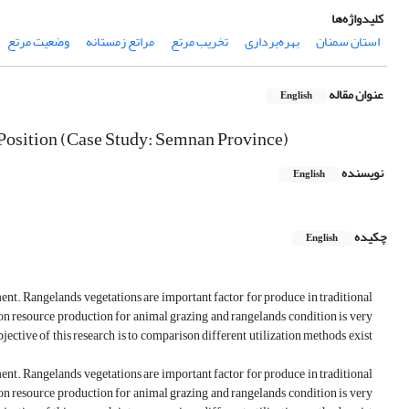
کلیدواژه‌ها
استان سمنان
بهره‌برداری
تخریب مرتع
مراتع زمستانه
وضعیت مرتع
عنوان مقاله
English
 Position (Case Study: Semnan Province)
نویسنده
English
چکیده
English
nt. Rangelands vegetations are important factor for produce in traditional
on resource production for animal grazing and rangelands condition is very
ective of this research is to comparison different utilization methods exist
nt. Rangelands vegetations are important factor for produce in traditional
on resource production for animal grazing and rangelands condition is very