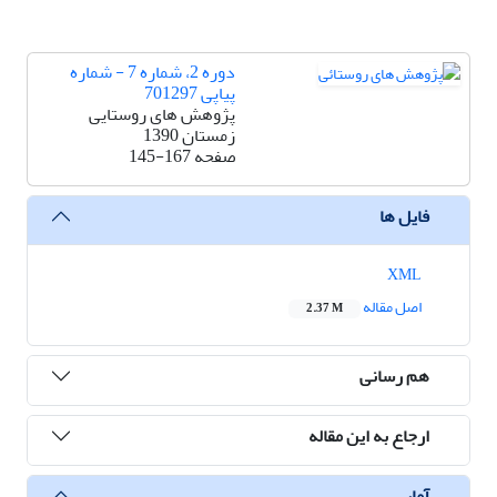
دوره 2، شماره 7 - شماره
پیاپی 701297
پژوهش های روستایی
زمستان 1390
صفحه
145-167
فایل ها
XML
اصل مقاله
2.37 M
هم رسانی
ارجاع به این مقاله
آمار