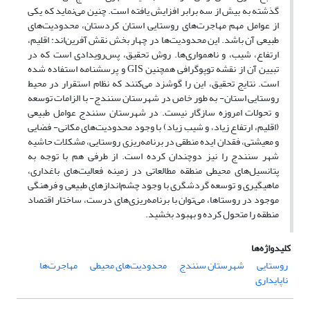
گذشته به بیش از سه برابر افزایش یافته است. چنین می‌نماید که یکی
از عوامل مهم مهاجرت‌های روستایی استان کردستان، محدودیت‌های
طبیعی آن باشد. این محدودیت‌ها در چهار بخش نقش آفرین‌اند: اقلیم،
ارتفاع، شیب، و ناهمواری‌ها. روش تحقیق، پس‌رویدادی است که در
تبیین آن از نقشه توپوگرافی همچنین GIS و پرسشنامه استفاده شده
است. نتایج تحقیق، این را گوشزد می‌کنند که نظام استقرار در محیط
روستایی استان- به طور خاص در شهرستان سنندج- با الزامات توسعه
و تحولات امروزه سازگار نیست. در شهرستان سنندج عوامل طبیعی
(اقلیم، ارتفاع زیاد، و شیب زیاد) با وجود محدودیت‌های مکانی- فضایی
و معیشتی، فقدان ایده منطقی در برنامه‌ریزی روستایی، مشکلات حاشیه
شهر سنندج را نیز دوچندان کرده است. از طرفی هم با توجه به
پتانسیل‌های محیطی منطقه مطالعاتی در زمینه فعالیت‌های باغداری،
ماهیگیری و توسعه گردشگری با وجود چشم‌اندازهای طبیعی و فرهنگی
موجود در روستاها، می‌توان با برنامه‌ریزی‌های درست، ساختار اقتصاد
منطقه را متحول کرده و بهبود بخشید.
کلیدواژه‌ها
روستایی
شهرستان سنندج
محدودیت‌های محیطی
مهاجرت‌ها
ناپایداری