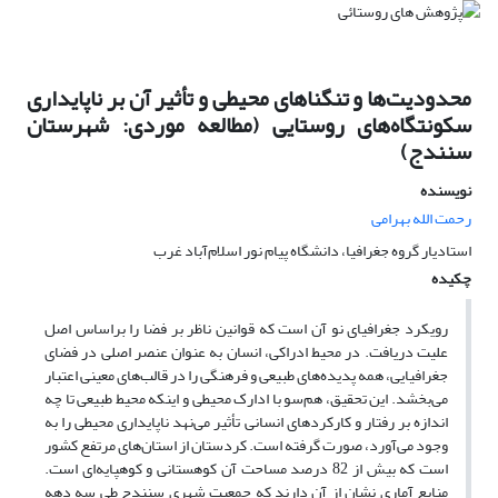
محدودیت‌ها و تنگناهای محیطی و تأثیر آن بر ناپایداری
سکونتگاه‌های روستایی (مطالعه موردی: شهرستان
سنندج)
نویسنده
رحمت الله بهرامی
استادیار گروه جغرافیا، دانشگاه پیام نور اسلام‌آباد غرب
چکیده
رویکرد جغرافیای نو آن است که قوانین ناظر بر فضا را براساس اصل
علیت دریافت. در محیط ادراکی، انسان به عنوان عنصر اصلی در فضای
جغرافیایی، همه پدیده‌های طبیعی و فرهنگی را در قالب‌های معینی اعتبار
می‌بخشد. این تحقیق، هم‌سو با ادارک محیطی و اینکه محیط طبیعی تا چه
اندازه بر رفتار و کارکردهای انسانی تأثیر می‌نهد ناپایداری محیطی را به‌
وجود می‌آورد، صورت گرفته است. کردستان از استان‌های مرتفع کشور
است که بیش از 82 درصد مساحت آن کوهستانی و کوهپایه‌ای است.
منابع آماری نشان از آن دارند که جمعیت شهری سنندج طی سه دهه