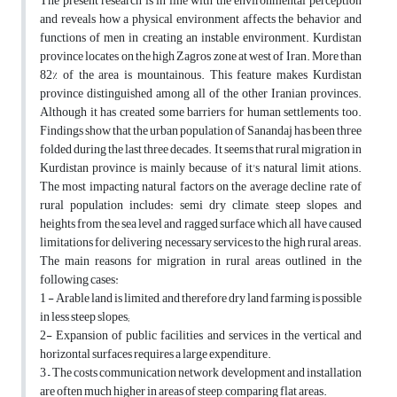
The present research is in line with the environmental perception
and reveals how a physical environment affects the behavior and
functions of men in creating an instable environment. Kurdistan
province locates on the high Zagros zone at west of Iran. More than
82% of the area is mountainous. This feature makes Kurdistan
province distinguished among all of the other Iranian provinces.
Although it has created some barriers for human settlements too.
Findings show that the urban population of Sanandaj has been three
folded during the last three decades. It seems that rural migration in
Kurdistan province is mainly because of it's natural limit ations.
The most impacting natural factors on the average decline rate of
rural population includes: semi dry climate, steep slopes, and
heights from the sea level and ragged surface which all have caused
limitations for delivering necessary services to the high rural areas.
The main reasons for migration in rural areas outlined in the
following cases:
1 - Arable land is limited, and therefore dry land farming is possible
in less steep slopes;
2- Expansion of public facilities and services in the vertical and
horizontal surfaces requires a large expenditure.
3 – The costs communication network development and installation
are often much higher in areas of steep, comparing flat areas.