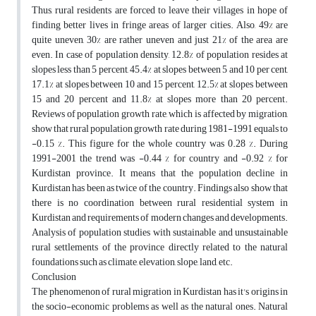
Thus, rural residents are forced to leave their villages in hope of
finding better lives in fringe areas of larger cities. Also, 49% are
quite uneven, 30% are rather uneven and just 21% of the area are
even. In case of population density, 12.8% of population resides at
slopes less than 5 percent, 45.4% at slopes between 5 and 10 per cent,
17.1% at slopes between 10 and 15 percent, 12.5% at slopes between
15 and 20 percent and 11.8% at slopes more than 20 percent.
Reviews of population growth rate, which is affected by migration,
show that rural population growth rate during 1981-1991 equals to
-0.15 %. This figure for the whole country was 0.28 %. During
1991-2001 the trend was -0.44 % for country and -0.92 % for
Kurdistan province. It means that the population decline in
Kurdistan has been as twice of the country. Findings also show that
there is no coordination between rural residential system in
Kurdistan and requirements of modern changes and developments.
Analysis of population studies with sustainable and unsustainable
rural settlements of the province directly related to the natural
foundations such as climate, elevation, slope, land, etc.
Conclusion
The phenomenon of rural migration in Kurdistan has it's origins in
the socio-economic problems as well as the natural ones. Natural