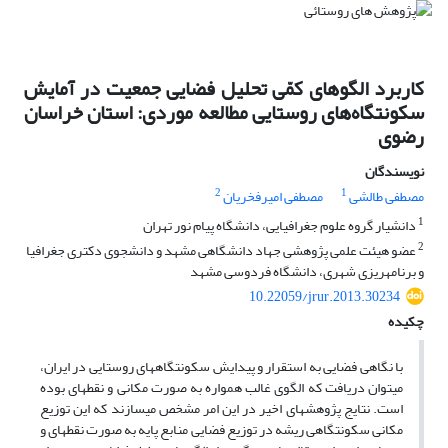
کاربرد الگوهای کمّی تحلیل فضایی جمعیت در آمایش
سکونتگاه‌های روستایی مطالعه موردی: استان خراسان
رضوی
نویسندگان
2
1
مصطفی طالشی
مصطفی امیرفخریان
1
دانشیار گروه علوم جغرافیایی، دانشگاه پیام نور تهران
2
عضو هیئت علمی پژوهشی جهاد دانشگاهی مشهد و دانشجوی دکتری جغرافیا
و برنامه‏ریزی شهری، دانشگاه فردوسی مشهد
10.22059/jrur.2013.30234
چکیده
با نگاهی فضایی به استقرار و پیدایش سکونتگاههای روستایی در ایران،
میتوان دریافت که الگوی غالب همواره به صورت مکانی و نقطهای بوده
است. نتایج پژوهشهای اخیر در این امر مشخص میسازند که این توزیع
مکانی سکونتگاهی ریشه در توزیع فضایی منابع پایه به صورت نقطهای و