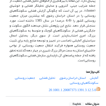
پهنهای دارد. این مقاله با بهرهگیری از الگوهای تحلیل فضایی جمعیت، از
جمله ضرایب جینی، آنتروپی و مدلهای تحلیلگر فضایی و خوشهای
(cluster)، در پی آن است که چگونگی آرایش فضایی سکونتگاههای
روستایی را در استان خراسان رضوی که بیشترین میزان جمعیت
روستایی کشور را (4/8 درصد) در سال 1385 داشته است، مورد
سنجش قرار دهد. نتایج این پژوهش نشان میدهند الگوی سکونت و
جایگزینی فضایی از سکونتگاههای کوچک و متوسط به سکونتگاههای
بزرگ، امری اجتناب‌ناپذیر است. از سوی دیگر، به‌دلیل اعمال
سیاستهای آمایشی نامناسب در تجهیز و توسعه منابع پایه برای تثبیت
جمعیت روستایی همواره فرآیند انتقال جمعیت روستایی، از نواحی
حاشیهای استان به سمت مراکز بزرگ شهری در چهار دهه گذشته تحقق
یافته که از جمله پیامدهای آن ناپایداری سازمان فضایی سکونتگاههای
روستایی است.
کلیدواژه‌ها
آمایش
استان خراسان رضوی
تحلیل فضایی
جمعیت روستایی
سکونتگاههای روستایی
20.1001.1.20087373.1391.3.12.5.0
عنوان مقاله
English