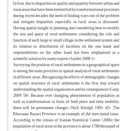
In Iran, due to disparities in quality and quantity between urban and
rural areas that have been intensified by transformational processes
during recent decades, the need of finding ways out of the problem
and mitigate disparities, especially in rural areas is discussed.
Having spatial insight in planning and considering how to modify
the size and space of rural settlements, considering the role and
function of each large or small village in the settlement system and
its relation to distribution of facilities on the one hand, and
responsibilities on the other hand, has been emphasized as a
scientific solution by many experts (Saidee, 2008, 1).
Surveying the position of rural settlements in a geographical space
is among the main priorities in spatial analysis of rural settlements
in different areas. Recognizing the effects of demographic changes
on spatial structure of rural settlements is the first step toward
understanding the spatial organization and its consequences (Ganji,
2009, 58). Because ever changing phenomenon of population, as
well as transformation in form of both place and time mobility,
there will be permanent changes (Nick Kholgh, 1995, 45). The
Khorasan Razavi Province is an example of the men timed issue.
According to the census of Iranian Statistical Center (2006), the
population of rural areas in the province is about 1780 thousand of