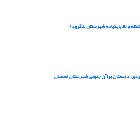
کله و بالاپاپکیاده شهرستان لنگرود)
ردی: دهستان براآن جنوبی شهرستان اصفهان