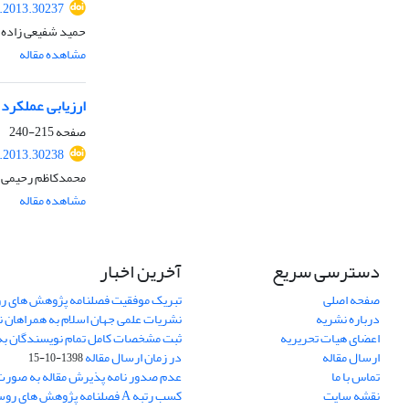
r.2013.30237
حمید شفیعی‏ زاده
مشاهده مقاله
ارزیابی عملکرد
صفحه
215-240
r.2013.30238
محمدکاظم رحیمی، 
مشاهده مقاله
دسترسی سریع
آخرین اخبار
صفحه اصلی
تبریک موفقیت فصلنامه پژوهش های رو
درباره نشریه
نشریات علمی جهان اسلام به همراهان 
اعضای هیات تحریریه
ثبت مشخصات کامل تمام نویسندگان به
ارسال مقاله
در زمان ارسال مقاله
1398-10-15
تماس با ما
عدم صدور نامه پذیرش مقاله به صور
نقشه سایت
کسب رتبه A فصلنامه پژوهش های ر