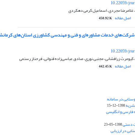
10.22059/jru
، غلامرضا مجردی، اسماعیل کرمی دهکردی
اصل مقاله
450.92 K
 شرکت‌های خدمات مشاوره‌ای و فنی و مهندسی کشاورزی استان‌های کرمانشا
10.22059/jru
کیومرث زرافشانی، مجتبی نوری، صادق عباسی‌زاده قنواتی، فرحناز رستمی
اصل مقاله
442.45 K
ستایی در سامانه
نشریه
1398-12-15
 فارسی و انگلیسی
ت دستی
1398-05-23
وستایی در ارزیابی