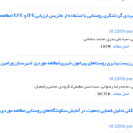
ی روستایی با استفاده از ماتریس ارزیابیIFE و EFE (مطالعه موردی: بخش سامان- شهرستان شهرکرد)
10.22059/jru
نی، سیدعلی بدری، محمد سلمانی
اصل مقاله
2.63 M
 زیست‌پذیری روستاهای پیرامون شهری(مطالعه موردی: شهرستان ورامین)
10.22059/jru
، محمدرضا رضوانی، سیدحسن مطیعی لنگرودی، مجتبی رفیعیان
اصل مقاله
567.37 K
 کمّی تحلیل فضایی جمعیت در آمایش سکونتگاه‌های روستایی مطالعه موردی
10.22059/jru