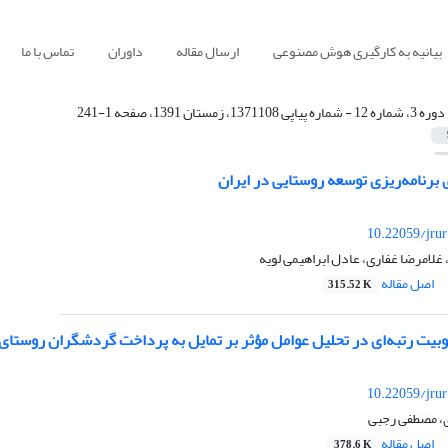
بیانیه به کارگیری هوش مصنوعی
ارسال مقاله
داوران
تماس با ما
دوره 3، شماره 12 - شماره پیاپی 1371108، زمستان 1391، صفحه 1-241
برنامه‌ریزی توسعه روستایی در ایران
10.22059/jru
لامرضا غفاری، عادل ابراهیمی لویه
اصل مقاله
315.52 K
وبیت رتبه‌ای در تحلیل عوامل مؤثر بر تمایل به پرداخت گردشگران روستای ا
10.22059/jru
، مصطفی رجبی
اصل مقاله
378.6 K