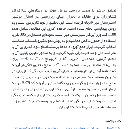
تحقیق حاضر با هدف بررسی عوامل مؤثر بر رفتارهای سازگارانه
کشاورزان برای مقابله با بحران آب­های زیرزمینی در استان بوشهر
(شهرستان دیر) انجام گرفته است. این تحقیق از نوع کاربردی است و به
روش پیمایشی انجام شده است. جامعه آماری این مطالعه، شامل همه
1100 کشاورز آبی‌کار شهرستان دیر است. نمونه‌ای مشتمل بر 305 نفر با
استفاده از جدول تاکمن محاسبه و به روش نمونه‌گیری انتساب متناسب
انتخاب گردید. ابزار جمع‌آوری داده‌ها پرسشنامه‌ای بود که روایی آن با
نظر استادان و صاحب‌نظران تأیید گردید و به منظور تعیین پایایی آن با
انجام آزمون مقدماتی، ضریب آلفای کرونباخ 71/0 تا 86/0 برای
بخش‌های مختلف پرسشنامه به دست آمد. نتایج تحقیق حاکی‌ از آن‌اند
که منطقه آبدان از نظر وضعیت بحران آبی و کیفیت زندگی کشاورزان در
بدترین وضعیت به سر می‌برد و منطقه بردخون در بهترین وضعیت.
نتایج حاصل از تحلیل رگرسیون چندگانه حاکی‌ از آن‌اند که 5/79 درصد
از واریانس متغیر وابسته سازگاری غیرکشاورزی کشاورزان را این شش
متغیر مستقل تعیین می‌کنند:‌ آسیب­پذیری کشاورزان، کیفیت زندگی
آنان، عضویت‌شان در گروه‌های اجتماعی، وضعیت چاه کشاورزی،
سرمایه طبیعی و نوع مالکیت کشاورزان.
کلیدواژه‌ها
خشکسالی
بحران آب¬های زیرزمینی
رفتارهای سازگارانه کشاورزان