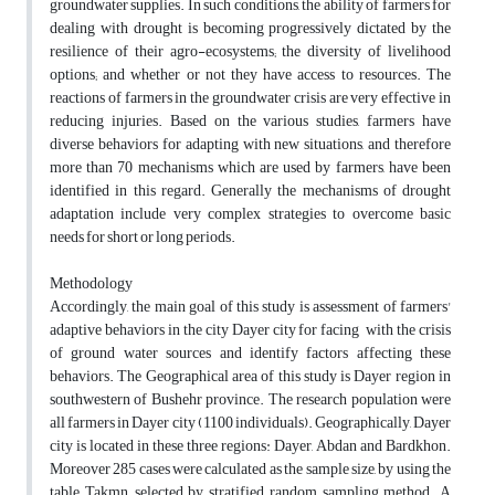
groundwater supplies. In such conditions, the ability of farmers for
dealing with drought is becoming progressively dictated by the
resilience of their agro-ecosystems; the diversity of livelihood
options; and whether or not they have access to resources. The
reactions of farmers in the groundwater crisis are very effective in
reducing injuries. Based on the various studies, farmers have
diverse behaviors for adapting with new situations, and therefore
more than 70 mechanisms which are used by farmers, have been
identified in this regard. Generally the mechanisms of drought
adaptation include very complex strategies to overcome basic
needs for short or long periods.
Methodology
Accordingly, the main goal of this study is assessment of farmers'
adaptive behaviors in the city Dayer city for facing with the crisis
of ground water sources and identify factors affecting these
behaviors. The Geographical area of this study is Dayer region in
southwestern of Bushehr province. The research population were
all farmers in Dayer city (1100 individuals). Geographically, Dayer
city is located in these three regions: Dayer, Abdan and Bardkhon.
Moreover 285 cases were calculated as the sample size, by using the
table Takmn, selected by stratified random sampling method. A