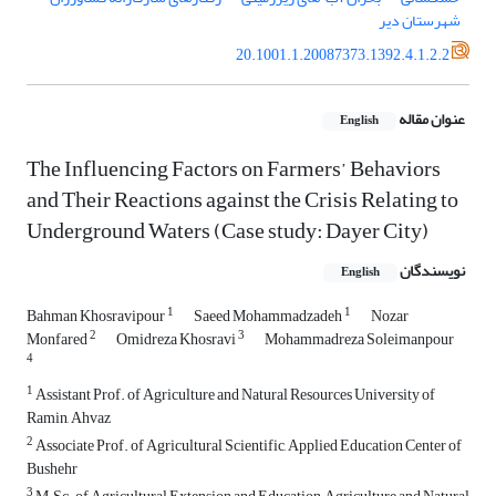
شهرستان دیر
20.1001.1.20087373.1392.4.1.2.2
عنوان مقاله
English
The Influencing Factors on Farmers’ Behaviors
and Their Reactions against the Crisis Relating to
Underground Waters (Case study: Dayer City)
نویسندگان
English
1
1
Bahman Khosravipour
Saeed Mohammadzadeh
Nozar
2
3
Monfared
Omidreza Khosravi
Mohammadreza Soleimanpour
4
1
Assistant Prof. of Agriculture and Natural Resources University of
Ramin, Ahvaz
2
Associate Prof. of Agricultural Scientific, Applied Education Center of
Bushehr
3