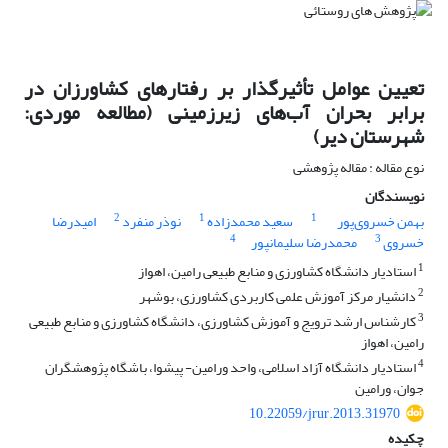
تعیین عوامل تأثیرگذار بر رفتارهای کشاورزان در
برابر بحران آب‌های زیرزمینی (مطالعه موردی:
شهرستان دیر)
نوع مقاله : مقاله پژوهشی
نویسندگان
2
1
1
بهمن خسروی‌پور
سعید محمدزاده
نوذر منفرد
امیدرضا
4
3
خسروی
محمدرضا سلیمانپور
1
استادیار دانشگاه کشاورزی و منابع طبیعی رامین، اهواز
2
دانشیار مرکز آموزش علمی کاربردی کشاورزی، بوشهر
3
کارشناس ‌ارشد ترویج و آموزش کشاورزی، دانشگاه کشاورزی و منابع طبیعی
رامین، اهواز
4
استادیار دانشگاه آزاد اسلامی، واحد ورامین- پیشوا، باشگاه پژوهشگران
جوان، ورامین
10.22059/jrur.2013.31970
چکیده