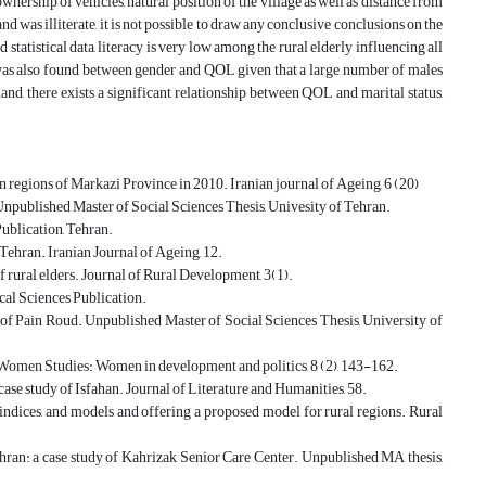
nership of vehicles, natural position of the village as well as distance from
nd was illiterate, it is not possible to draw any conclusive conclusions on the
tatistical data, literacy is very low among the rural elderly influencing all
ion was also found between gender and QOL given that a large number of males
d, there exists a significant relationship between QOL and marital status,
an regions of Markazi Province in 2010. Iranian journal of Ageing, 6 (20)
. Unpublished Master of Social Sciences Thesis, Univesity of Tehran.
Publication, Tehran.
 Tehran. Iranian Journal of Ageing, 12.
of rural elders. Journal of Rural Development, 3(1).
al Sciences Publication.
udy of Pain Roud. Unpublished Master of Social Sciences Thesis, University of
. Women Studies: Women in development and politics, 8 (2), 143-162.
ase study of Isfahan. Journal of Literature and Humanities, 58.
 indices, and models and offering a proposed model for rural regions. Rural
Tehran: a case study of Kahrizak Senior Care Center. Unpublished MA thesis,