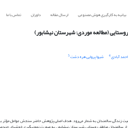
بیانیه به کارگیری هوش مصنوعی
ارسال مقاله
داوران
تماس با ما
وستایی (مطالعه موردی: شهرستان نیشابور)
5
4
حمد آبادی
شیوا پروایی هره دشت
یفیت زندگی سالمندان به ‌شمار می‌رود. هدف اصلی پژوهش حاضر سنجش عوامل مؤثر ب
ن در مناطق روستایی است. به همین منظور ۱۵۰ نفر (۷۲ مرد و ۷۸ زن) از سالمندان مناطق روستایی شهرستان نیشابور، به صورت نمونه‏گیری خوشه‏