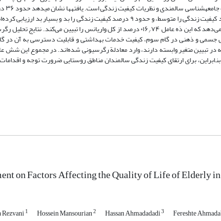
شدند و دربارۀ زندگی آ
روستای مورد مطالعه کیفیت زندگی خود را خوب و بسیار خوب، ۵۵ درصد افراد کیفیت زندگی را متوسط، و حدود ۹ درصد کیفیت زندگی را بد و ب
دهد که این دَه عامل ۰۱۶
۷۴ درصد از کل واریانس را تبیین می‌کند. نتایج تحلیل رگ
/
 جسمی و ذهنی در گام سوم، کیفیت خدمات بهداشتی و قابلیت دسترسی به آن در گام 
که در تبیین متغیر وابسته دارند، وارد معادلة رگرسیونی شده‌اند. در مجموع این شش عا
کنند. بنابراین، برای ارتقای کیفیت زندگی سالمندان مناطق روستایی ضرورت توجه و اقداما
nt on Factors Affecting the Quality of Life of Elderly 
1
2
3
 Rezvani
Hossein Mansourian
Hassan Ahmadadadi
Fereshte Ahmada