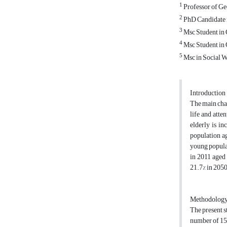
1
Professor of Ge
2
PhD Candidate i
3
Msc Student in 
4
Msc Student in 
5
Msc in Social W
Introduction
The main chal
life and atte
elderly is in
population ag
young populat
in 2011 aged 
21.7% in 2050
Methodolog
The present s
number of 150