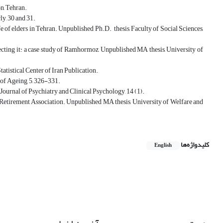
n, Tehran.
ly, 30 and 31.
e of elders in Tehran. Unpublished Ph.D. thesis, Faculty of Social Sciences,
ffecting it: a case study of Ramhormoz, Unpublished MA thesis, University of
atistical Center of Iran Publication.
of Ageing, 5, 326-331.
n Journal of Psychiatry and Clinical Psychology, 14 (1).
 of Retirement Association. Unpublished MA thesis, University of Welfare and
کلیدواژه‌ها
English