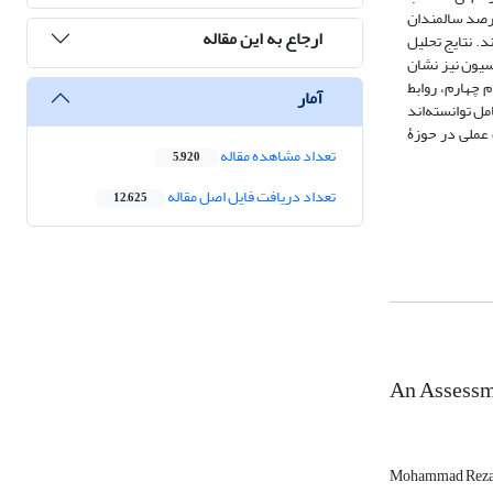
ن‌ها مطالعه شد. چارچوب نظری تحقیق تلفیقی از نظریات جامعه‏شناسی سالمندی و نظریات کیفیت زندگی است. یافته‏ها نشان می‏دهد حدود ۳۶ درصد سالمندان
ارجاع به این مقاله
سیار بد ارزیابی کرده‌اند. نتایج تحلیل
رسیون نیز نشان
چهارم، روابط
آمار
مل توانسته‌اند
ت عملی در حوزۀ
تعداد مشاهده مقاله
5,920
تعداد دریافت فایل اصل مقاله
12,625
An Assessme
Mohammad Reza