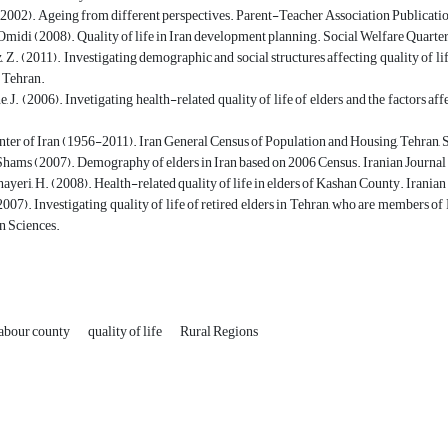
(2002). Ageing from different perspectives. Parent-Teacher Association Publicatio
 Omidi (2008). Quality of life in Iran development planning. Social Welfare Quarter
 Z. (2011). Investigating demographic and social structures affecting quality of lif
f Tehran.
 J. (2006). Invetigating health-related quality of life of elders and the factors a
enter of Iran (1956-2011). Iran General Census of Population and Housing, Tehran, St
Shams (2007). Demography of elders in Iran based on 2006 Census. Iranian Journal 
shayeri, H. (2008). Health-related quality of life in elders of Kashan County. Irania
(2007). Investigating quality of life of retired elders in Tehran, who are members
n Sciences.
abour county
quality of life
Rural Regions