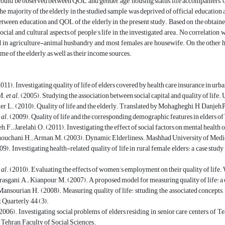
could be observed between QOL and gender, age, housing status, life accompaniers, ow
the majority of the elderly in the studied sample was deprived of official education a
etween education and QOL of the elderly in the present study. Based on the obtained s
ocial, and cultural aspects of people’s life in the investigated area. No correlat
in agriculture-animal husbandry and most females are housewife. On the other han
e of the elderly, as well as their income sources.
11). Investigating quality of life of elders covered by health care insurance in urb
M.
et al
. (2005). Studying the association between social capital and quality of life
ner, L. (2010). Quality of life and the elderly. Translated by Mohagheghi, H, Danjeh,
 al
. (2009). Quality of life and the corresponding demographic features in elders of
 F.; Jarelahi, O. (2011). Investigating the effect of social factors on mental health 
ouchani, H.; Arman, M. (2003). Dynamic Elderliness. Mashhad University of Medic
2009). Investigating health-related quality of life in rural female elders: a case st
 al
. (2010). Evaluating the effects of women’s employment on their quality of life
sgani, A.; Kianpour, M. (2007). A proposed model for measuring quality of life: a c
ansourian, H. (2008). Measuring quality of life: sttuding the associated concepts,
Quarterly, 44 (3).
2006). Investigating social problems of elders residing in senior care centers of 
 Tehran, Faculty of Social Sciences.