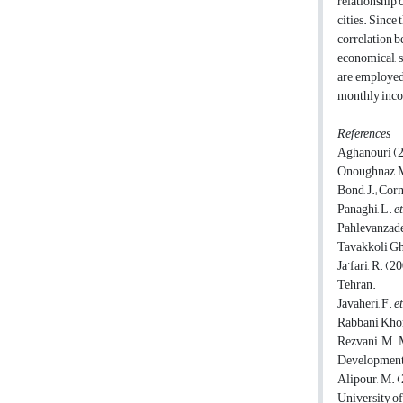
relationship 
cities. Since 
correlation b
economical, s
are employed 
monthly incom
References
Aghanouri (20
Onoughnaz, 
Bond, J.; Cor
Panaghi, L.
et
Pahlevanzadeh,
Tavakkoli Gh
Ja’fari, R. (
Tehran.
Javaheri, F.
et
Rabbani Khora
Rezvani, M. M
Development 
Alipour, M. (
University of