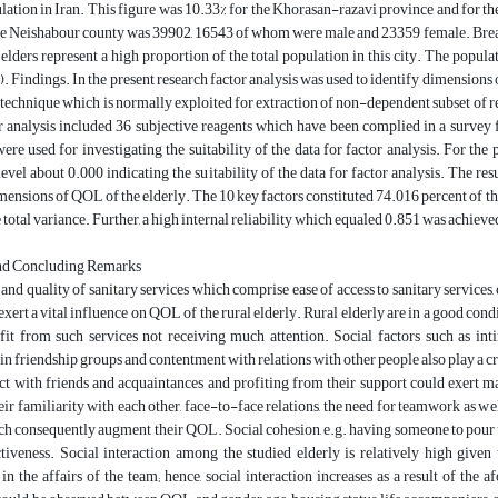
ulation in Iran. This figure was 10.33% for the Khorasan-razavi province and for t
the Neishabour county was 39902, 16543 of whom were male and 23359 female. Breakd
l elders represent a high proportion of the total population in this city. The populat
. Findings. In the present research factor analysis was used to identify dimensions 
cal technique which is normally exploited for extraction of non-dependent subset of re
r analysis included 36 subjective reagents which have been complied in a survey 
 were used for investigating the suitability of the data for factor analysis. For th
level about 0.000 indicating the suitability of the data for factor analysis. The re
mensions of QOL of the elderly. The 10 key factors constituted 74.016 percent of the
e total variance. Further, a high internal reliability which equaled 0.851 was achie
nd Concluding Remarks
 and quality of sanitary services which comprise ease of access to sanitary services
exert a vital influence on QOL of the rural elderly. Rural elderly are in a good condi
efit from such services not receiving much attention. Social factors such as int
 in friendship groups and contentment with relations with other people also play a cr
ct with friends and acquaintances and profiting from their support could exert m
heir familiarity with each other, face-to-face relations, the need for teamwork as wel
ch consequently augment their QOL. Social cohesion, e.g. having someone to pour thei
ctiveness. Social interaction among the studied elderly is relatively high given
 in the affairs of the team; hence, social interaction increases as a result of the a