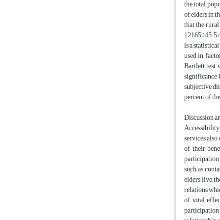
the total pop
of elders in 
that the rura
12165 (45.5%)
is a statisti
used in facto
Bartlett test
significance 
subjective di
percent of th
Discussion a
Accessibility
services also 
of their ben
participation
such as conta
elders live, t
relations whi
of vital effe
participation