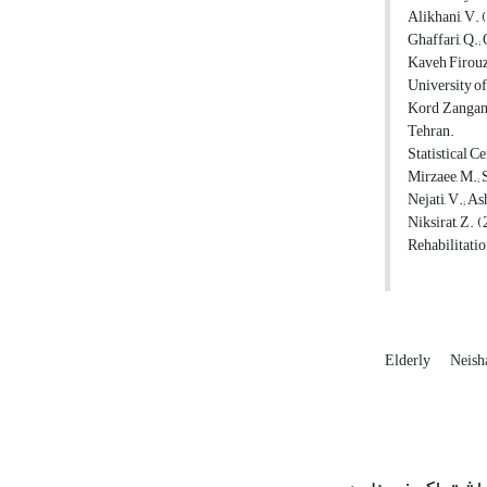
Alikhani, V. 
Ghaffari, Q.;
Kaveh Firouz,
University o
Kord Zangane,
Tehran.
Statistical C
Mirzaee, M.; 
Nejati, V.; A
Niksirat, Z. 
Rehabilitatio
Elderly
Neish