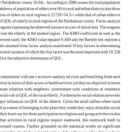
he Neishabour county 10.04%. According to 2006 census, the total population
own of population of elders over 60 in rural and urban districts also show
ion of elders in rural regions is 21728 (54.5%), while that of urban elders is
of QOL of elderly in rural regions of the Neishabour county. Factor analysis
agents explaining the observed variance in a set of initial data. The reagents
from the elderly in the studied region. The KMO coefficient as well as the
e present study, the KMO value equaled 0.849 and the Bartlett test enjoyed a
sults attained from factor analysis manifested 10 key factors in determining
 total variance, of which the first factor was the most important with 19.250
ved for the subjective dimensions of QOL.
, contentment with one’s access to sanitary services and benefiting from such
tion in terms of their access to health services yet they are deprived in terms
imate relations with neighbors, contentment with conditions of residence,
ucial role in QOL of the rural elderly. Furthermore, social relation networks
ajor influences on QOL of the elderly. Given the small milieu where rural
l as a sense of belonging to the place they reside, they enjoy desirable social
r heart out for them, participation in religious and group activities is also
 that activities in rural regions require teamwork; this teamwork leads to
foresaid reasons. Further, grounded on the statistical results, no significant