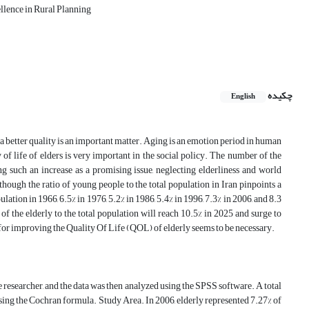
llence in Rural Planning
چکیده
English
 a better quality is an important matter. Aging is an emotion period in human
ty of life of elders is very important in the social policy. The number of the
ng such an increase as a promising issue, neglecting elderliness and world
ough the ratio of young people to the total population in Iran pinpoints a
ation in 1966, 6.5% in 1976, 5.2% in 1986, 5.4% in 1996, 7.3% in 2006, and 8.3
 of the elderly to the total population will reach 10.5% in 2025 and surge to
g for improving the Quality Of Life (QOL) of elderly seems to be necessary.
e researcher, and the data was then analyzed using the SPSS software. A total
sing the Cochran formula. Study Area. In 2006, elderly represented 7.27% of