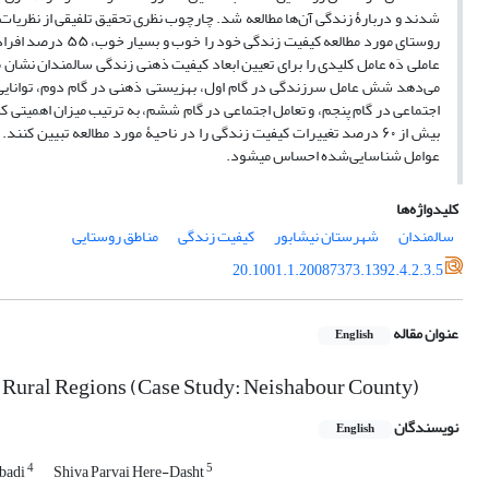
عاملی دَه عامل کلیدی را برای تعیین ابعاد کیفیت ذهنی زندگی سالمندان نشان می‌
می‌دهد شش عامل سرزندگی در گام اول، بهزیستی ذهنی در گام دوم، توانایی
اجتماعی در گام پنجم، و تعامل اجتماعی در گام ششم، به‌ ‌ترتیب میزان اهمیتی 
بیش از ۶۰ درصد تغییرات کیفیت زندگی را در ناحیۀ مورد مطالعه تبیین 
عوامل شناسایی‌شده احساس می‏شود.
کلیدواژه‌ها
سالمندان
شهرستان نیشابور
کیفیت زندگی
مناطق روستایی
20.1001.1.20087373.1392.4.2.3.5
عنوان مقاله
English
in Rural Regions (Case Study: Neishabour County)
نویسندگان
English
4
5
badi
Shiva Parvai Here-Dasht