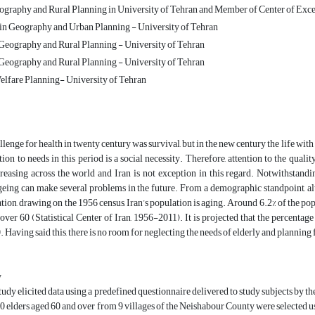
ography and Rural Planning in University of Tehran and Member of Center of Exce
n Geography and Urban Planning - University of Tehran
Geography and Rural Planning - University of Tehran
Geography and Rural Planning - University of Tehran
elfare Planning- University of Tehran
lenge for health in twenty century was survival, but in the new century the life with
ntion to needs in this period is a social necessity. Therefore, attention to the quali
creasing across the world and Iran is not exception in this regard. Notwithstandi
eing can make several problems in the future. From a demographic standpoint, alth
ion, drawing on the 1956 census, Iran’s population is aging. Around 6.2% of the popul
over 60 (Statistical Center of Iran, 1956-2011). It is projected that the percentage
. Having said this, there is no room for neglecting the needs of elderly and plannin
y
tudy elicited data using a predefined questionnaire delivered to study subjects by th
 elders aged 60 and over from 9 villages of the Neishabour County were selected u