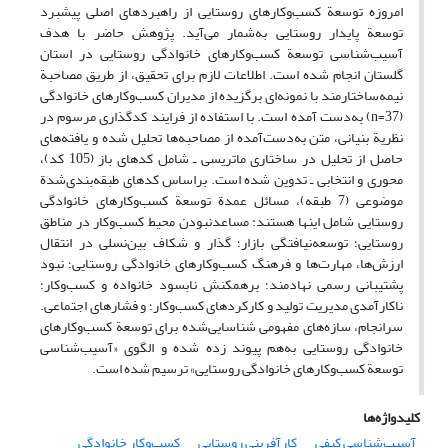
امروزه توسعة کسب‌وکارهای روستایی از راهبردهای اصلی پیشبرد
توسعة پایدار روستایی به‌شمار می‌آید. پژوهش حاضر با هدف
آسیب‌شناسی توسعة کسب‌وکارهای خانوادگی روستایی در استان
گلستان انجام شده است. اطلاعات لازم برای تحقیق، از طریق مصاحبة
نیمه‌ساختارمند با نمونه‌ای برگزیده از مدیران کسب‌وکارهای خانوادگی
(37=n) به‌دست آمده است. با استفاده از فرایند کدگذاری مرسوم در
نظریة بنیانی، متن به‌دست‌آمده از مصاحبه‌ها تحلیل شده و یافته‌های
حاصل از تحلیل در ساختاری ماتریسی ـ شامل کدهای باز (105 کد)،
محوری و انتخابی ـ تدوین شده است. براساس کدهای طبقه‌بندی‌شدة
موضوعی (7 طبقه)، مسائل عمدة توسعة کسب‌وکارهای خانوادگی
روستایی شامل اینها هستند: مساعدنبودن محیط کسب‌وکار در مناطق
روستایی؛ توسعه‌نیافتگی بازار؛ گذار و شکاف بین‌‌نسلی در انتقال
ارزش‌ها، مهارت‌ها و فرهنگ کسب‌وکارهای خانوادگی روستایی؛ نبود
پشتیبانی رسمی نهادمند؛ برهمکنش نابسود خانواده و کسب‌وکار؛
ناکارآمدی مدیریت تولید و کارکردهای کسب‌وکار؛ و فشارهای اجتماعی.
سرانجام، سازه‌های مفهومی شناسایی‌شده برای توسعة کسب‌وکارهای
خانوادگی روستایی به‌هم پیوند زده ‌شده و الگوی «آسیب‌شناسی
توسعة کسب‌وکارهای خانوادگی روستایی» ترسیم شده است.
کلیدواژه‌ها
آسیب‌شناسی کیفی
کارآفرینی روستایی
کسب‌وکار خانوادگی