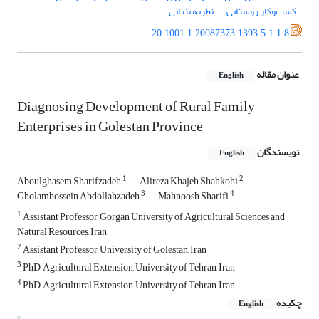
کسب‌وکار روستایی
نظریه بنیانی
20.1001.1.20087373.1393.5.1.1.8
عنوان مقاله
English
Diagnosing Development of Rural Family
Enterprises in Golestan Province
نویسندگان
English
1
2
Aboulghasem Sharifzadeh
Alireza Khajeh Shahkohi
3
4
Gholamhossein Abdollahzadeh
Mahnoosh Sharifi
1
Assistant Professor, Gorgan University of Agricultural Sciences and
Natural Resources, Iran
2
Assistant Professor, University of Golestan, Iran
3
PhD, Agricultural Extension, University of Tehran, Iran
4
PhD, Agricultural Extension, University of Tehran, Iran
چکیده
English