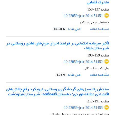
متحرک فضایی
صفحه
137-158
10.22059/jrur.2014.51451
حسنعلی فرجی سبکبار
مشاهده مقاله
اصل مقاله
891.11 K
تأثیر سرمایه اجتماعی بر فرایند اجرای طرح‌های هادی روستایی در
شهرستان خواف
صفحه
159-190
10.22059/jrur.2014.51452
علی اکبر عنابستانی
مشاهده مقاله
اصل مقاله
1.78 M
سنجش پتانسیل‌های گردشگری روستایی با رویکرد رفع چالش‌های
اقتصادی مطالعه موردی: دهستان قلعه‌قافه- شهرستان مینودشت
صفحه
191-212
10.22059/jrur.2014.51453
فضیله خانی، حمیده خسروی مهر، علی طورانی