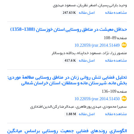
وحید بارانی پسیان، اصغر نظریان، مسعود مهدوی
مشاهده مقاله
اصل مقاله
247.63 K
حداقل معیشت در مناطق روستایی استان خوزستان (1388-1358)
صفحه
89-108
10.22059/jrur.2014.51449
منصور زراء نژاد، مسعود خداپناه، یدالله دیوسالار
مشاهده مقاله
اصل مقاله
417.6 K
تحلیل فضایی تنش روانی زنان در مناطق روستایی مطالعة موردی:
بخش مانه، شهرستان مانه و سملقان، استان خراسان شمالی
صفحه
109-136
10.22059/jrur.2014.51450
سمیرا محمودی، مهدی پورطاهری، عبدالرضا رکن الدین افتخاری
مشاهده مقاله
اصل مقاله
1.88 M
الگوسازی روندهای فضایی جمعیت روستایی براساس میانگین