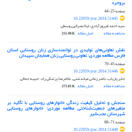
بروجرد
صفحه
25-44
10.22059/jrur.2014.51445
سید احمد فیروزآبادی، لیلا نصرالهی وسطی
مشاهده مقاله
اصل مقاله
255.98 K
نقش تعاونی‌های تولیدی در توانمندسازی زنان روستایی استان
فارس مطالعه موردی: تعاونی روستایی زنان همایجان سپیدان
صفحه
45-70
10.22059/jrur.2014.51446
جابر پاریاب، ناصر زمانی میاندشتی، غلامرضا پزشکی راد، حبیبه جمالی
مشاهده مقاله
اصل مقاله
275.85 K
سنجش و تحلیل کیفیت زندگی خانوارهای روستایی با تأکید بر
متغیرهای جمعیت‌شناختی مطالعه موردی: خانوارهای روستایی
شهرستان عجب‌شیر
صفحه
71-88
10.22059/jrur.2014.51448