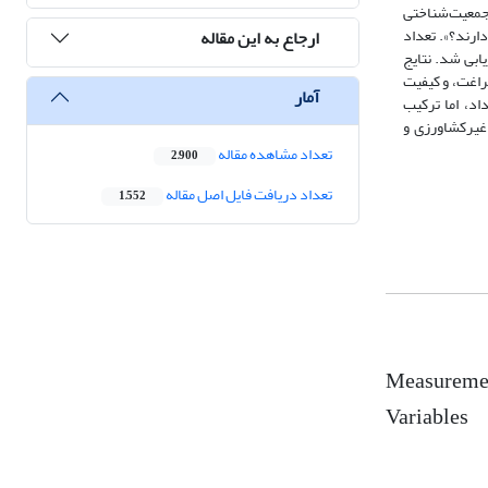
 جمعیت‌شناختی
ارند؟». تعداد
ارجاع به این مقاله
ی طبقه‌ای انتخاب شدند و با توزیع پرسشنامه بین آنها، کیفیت زندگی با 4 بعد و 7 مؤلفه ارزیابی شد. نتایج
راغت، و کیفیت
آمار
اد، اما ترکیب
غیرکشاورزی و
تعداد مشاهده مقاله
2,900
تعداد دریافت فایل اصل مقاله
1,552
Measurement
Variables