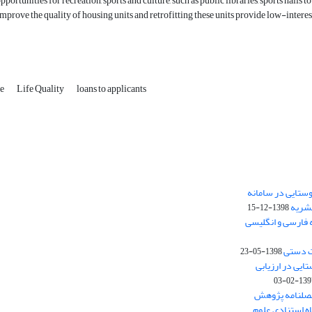
portunities for recreation, sports and culture, such as public libraries, sports halls to
 improve the quality of housing units and retrofitting these units provide low-interes
ce
Life Quality
loans to applicants
ستایی در سامانه
نشریه
1398-12-15
 فارسی و انگلیسی
ت دستی
1398-05-23
وستایی در ارزیابی
1397-02-
فصلنامه پژوهش
اه استنادی علوم