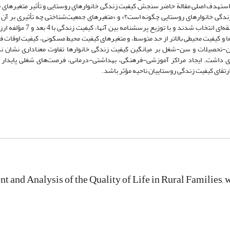
ته استهدف اصلی مقالة حاضر سنجش کیفیت زندگی خانوارهای روستایی و تأثیر متغیرهای
ی خانوارهای روستایی چگونه است؟» و «متغیرهای جمعیت‌شناختی چه تأثیری بر آن د
430 خانوار از 43 روستای شهرستان عجب‌شیر به‌صورت نمونه‌گیری احتمال
 و کیفیت محیطی بالاتر از حد متوسط، و متغیرهای کیفیت محیط مسکونی، کیفیت اوقات ف
سن-تحصیلات و سن-شغل بر میانگین کیفیت زندگی خانوارها تفاوت معناداری نشان ند
ری داشت. ایجاد مراکز آموزشی-فرهنگی، بهداشتی-درمانی، فرصت‌های شغلی پایدار 
رتقای کیفیت زندگی روستاییان ناحیه مؤثر باشد.
 and Analysis of the Quality of Life in Rural Families,