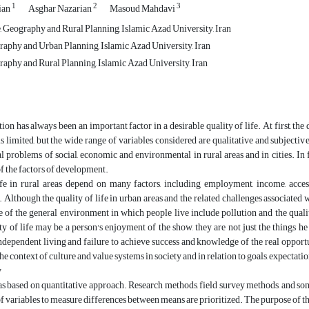
1
2
3
ian
Asghar Nazarian
Masoud Mahdavi
 Geography and Rural Planning, Islamic Azad University, Iran
raphy and Urban Planning, Islamic Azad University, Iran
raphy and Rural Planning, Islamic Azad University, Iran
n has always been an important factor in a desirable quality of life. At first, the 
s limited, but the wide range of variables considered are qualitative and subjective
l problems of social, economic and environmental in rural areas and in cities. In
 the factors of development.
ife in rural areas depend on many factors, including employment, income, access
Although the quality of life in urban areas and the related challenges associated wit
fe of the general environment in which people live include pollution and the qualit
ty of life may be a person's enjoyment of the show, they are not just the things he 
dependent living and failure to achieve success and knowledge of the real opportun
he context of culture and value systems in society and in relation to goals, expectati
y
s based on quantitative approach. Research methods, field survey methods, and some t
of variables to measure differences between means are prioritized. The purpose of th