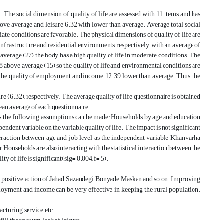
. The social dimension of quality of life are assessed with 11 items and has
bove average and leisure 6.32 with lower than average. Average total social
iate conditions are favorable. The physical dimensions of quality of life are
nfrastructure and residential environments, respectively, with an average of
verage (27), the body has a high quality of life in moderate conditions. The
08 above average (15), so the quality of life and environmental conditions are
the quality of employment and income, 12.39 lower than average. Thus, the
 (6.32), respectively. The average quality of life questionnaire is obtained
mean average of each questionnaire.
ults, the following assumptions can be made: Households by age and education
pendent variable on the variable quality of life. The impact is not significant
nteraction between age and job level as the independent variable Khanvarha
r Households are also interacting with the statistical interaction between the
y of life is significant(sig= 0.004, f= 5).
the positive action of Jahad Sazandegi, Bonyade Maskan and so on. Improving
employment and income can be very effective in keeping the rural population.
cturing, service, etc.