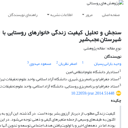
صفحه اصلی
مرور
اطلاعات نشریه
راهنمای نویسندگان
سنجش و تحلیل کیفیت زندگی خانوارهای روستایی با تأ
شهرستان عجب‌شیر
نوع مقاله : مقاله پژوهشی
نویسندگان
3
2
1
وحید بارانی پسیان
اصغر نظریان
مسعود مهدوی
1
استادیار دانشگاه علوم انتظامی امین
2
استاد جغرافیا و برنامه‌ریزی شهری، دانشگاه آزاد اسلامی، واحد علوم تحقیقات تهر
3
استاد جغرافیا و برنامه‌ریزی روستایی، دانشگاه آزاد اسلامی، واحد علوم تحقیقات ت
10.22059/jrur.2014.51448
چکیده
کیفیت زندگی مطلوب از دیرباز آرزوی بشر بوده است. در گذشته، این آرزو به
اکنون به طیف‌های وسیعی ازجمله متغیرهای کیفی و ذهنی توجه می‌شود. در این ب
بوده، اما در دهه‌های اخیر و با اولویت‌یافتن هدف اجتماعی توسعه و تدوین آنه