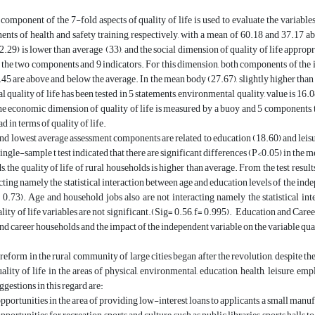
component of the 7-fold aspects of quality of life is used to evaluate the variables
nts of health and safety training, respectively, with a mean of 60.18 and 37.17 a
.29) is lower than average (33), and the social dimension of quality of life appropr
 the two components and 9 indicators. For this dimension, both components of the i
45 are above and below the average. In the mean body (27.67), slightly higher than a
 quality of life has been tested in 5 statements, environmental quality, value is 16.
e economic dimension of quality of life is measured by a buoy and 5 components, 
 in terms of quality of life.
nd lowest average assessment components are related to education (18.60) and leisure
ingle-sample t test indicated that there are significant differences (P<0.05) in the 
s, the quality of life of rural households is higher than average. From the test res
acting namely the statistical interaction between age and education levels of the inde
= 0.73). Age and household jobs also are not interacting namely the statistical i
lity of life variables are not significant.(Sig= 0.56, f= 0.995). Education and Caree
nd career households and the impact of the independent variable on the variable qualit
eform in the rural community of large cities began after the revolution, despite 
uality of life in the areas of physical, environmental, education, health, leisure, 
gestions in this regard are:
pportunities in the area of providing low-interest loans to applicants, a small manufa