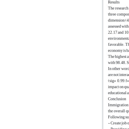
Results
The research 
three compone
dimension (42
assessed with
22.17 and 10.
environmental
favorable. Th
economy is bad
The highest a
with 98.48. S
In other word
are not inter
(sig= 0.99, f
impact on qua
educational a
Conclusion
Immigration r
the overall q
Following sug
- Create job o