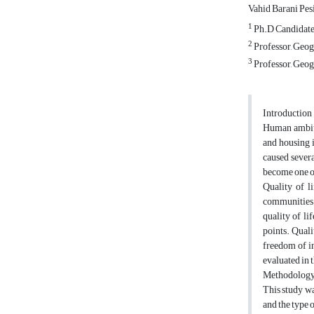
Vahid Barani Pes
1
Ph.D Candidate,
2
Professor, Geog
3
Professor, Geog
Introduction
Human ambitio
and housing i
caused severa
become one of
Quality of l
communities. 
quality of li
points. Quali
freedom of in
evaluated in t
Methodolog
This study wa
and the type 