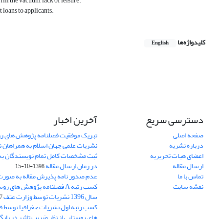
 fill the vacuum, lack of leisure.
t loans to applicants.
کلیدواژه‌ها
English
دسترسی سریع
آخرین اخبار
صفحه اصلی
تبریک موفقیت فصلنامه پژوهش های رو
درباره نشریه
نشریات علمی جهان اسلام به همراهان 
اعضای هیات تحریریه
ثبت مشخصات کامل تمام نویسندگان به
ارسال مقاله
در زمان ارسال مقاله
1398-10-15
تماس با ما
عدم صدور نامه پذیرش مقاله به صور
نقشه سایت
کسب رتبه A فصلنامه پژوهش های ر
سال 1396 نشریات توسط وزارت عتف
03
کسب رتبه اول نشریات جغرافیا توسط 
های روستایی از نظر ضریب تاثیر در پایگ