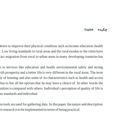
چکیده
English
desire to improve their physical condition, such as income, education, health
. Low living standards in rural areas and the rural exodus to the cities have
 fact, migration from rural to urban areas in many developing countries has
 to services like education and health, environmental, safety and strong
h prosperity and a better life is very different in the rural areas. The term
y of housing and also some of its characteristics, such as health and access
has to, but all the options that he may have a choice of. In other words, the
ities is compared with others. Individual's perception of quality of life is
ons, standards, and individual.
ools are used for gathering data. In this paper, the nature and description,
is research is to be implemented in terms of being practical.