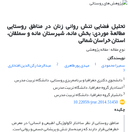
تحلیل فضایی تنش روانی زنان در مناطق روستایی
مطالعة موردی: بخش مانه، شهرستان مانه و سملقان،
استان خراسان شمالی
نوع مقاله : مقاله پژوهشی
نویسندگان
2
1
سمیرا محمودی
مهدی پورطاهری
عبدالرضا رکن الدین افتخاری
3
1
دانشجوی دکتری جغرافیا و برنامه‌ریزی روستایی، دانشگاه تربیت مدرس
2
استادیار گروه جغرافیا، دانشگاه تربیت مدرس
3
دانشیار گروه جغرافیا، دانشگاه تربیت مدرس
10.22059/jrur.2014.51450
چکیده
مناطق روستایی از نظر ساختار اکولوژیکی (طبیعی و انسانی) در معرض
خطرهایی قرار دارند که زمینه‌‎ساز تنش و پریشانی جسمی و روانی است.