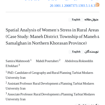
20.1001.1.20087373.1393.5.1.6.3
عنوان مقاله
English
Spatial Analysis of Women’s Stress in Rural Areas
(Case Study: Maneh District, Township of Maneh &
Samalghan in Northern Khorasan Province)
نویسندگان
English
1
2
Samira Mahmoodi
Mahdi Pourtaheri
Abdolreza Rokneddin
3
Eftekhari
1
PhD. Candidate of Geography and Rural Planning, Tarbiat Modares
University, Iran
2
Assistant Professor, Rural Development & Planning, Tarbiat Modares
University, Iran
3
Associate Professor, Rural Development & Planning, Tarbiat Modares
University, Iran