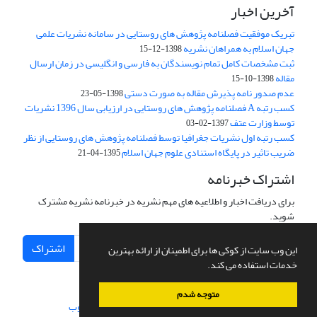
آخرین اخبار
تبریک موفقیت فصلنامه پژوهش های روستایی در سامانه نشریات علمی
جهان اسلام به همراهان نشریه
1398-12-15
ثبت مشخصات کامل تمام نویسندگان به فارسی و انگلیسی در زمان ارسال
مقاله
1398-10-15
عدم صدور نامه پذیرش مقاله به صورت دستی
1398-05-23
کسب رتبه A فصلنامه پژوهش های روستایی در ارزیابی سال 1396 نشریات
توسط وزارت عتف
1397-02-03
کسب رتبه اول نشریات جغرافیا توسط فصلنامه پژوهش های روستایی از نظر
ضریب تاثیر در پایگاه استنادی علوم جهان اسلام
1395-04-21
اشتراک خبرنامه
برای دریافت اخبار و اطلاعیه های مهم نشریه در خبرنامه نشریه مشترک
شوید.
اشتراک
این وب سایت از کوکی ها برای اطمینان از ارائه بهترین
خدمات استفاده می کند.
متوجه شدم
سامانه مدیریت نشریات علمی.
طراحی و پیاده سازی از
سیناوب