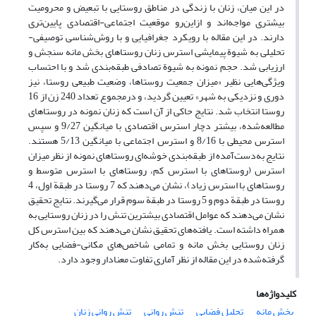
در این میان، زنان با زندگی در مناطق روستایی با تبعیض و محرومیت
بیشتری مواجه‌اند و ازاین‌رو موقعیت اجتماعی-اقتصادی پایین‌‌تری
دارند. در این مقاله با رویکرد جغرافیایی و با روش‌‌شناسی توصیفی-
تحلیلی به شیوة پیمایشی استرس زنان روستاهای بخش مانه سنجش و
ارزیابی شد. حجم نمونه به شیوة تصادفی طبقه‌‌بندی شد و با احتساب
ویژگی‌‌هایی نظیر «میزان جمعیت روستاها، وضعیت طبیعی روستا، نیز
دوری و نزدیکی به شهر» تعیین گردید، و درمجموع تعداد 240 زن از 16
روستا انتخاب شد. نتایج حاکی از آن است که زنان نمونه در روستاهای
مطالعه‌شده، بیشتر دچار استرس اقتصادی با میانگین 9/27 و سپس
استرس محیطی با 8/16 و استرس اجتماعی با میانگین 5/13 هستند.
نتایج به‌دست‌‎آمده از طبقه‌بندی خوشه‌ای روستاهای نمونه از نظر میزان
استرس (روستاهای با استرس کم، روستاهای با استرس متوسط و
روستاهای با استرس زیاد)، نشان می‌دهند که 7 روستا در طبقة اول، 4
روستا در طبقة دوم و 5 روستا در طبقة سوم قرار می‌گیرند. نتایج تحقیق
نشان می‌دهند که عوامل اقتصادی بیشترین تنش را در زنان روستایی به
همراه داشته است. یافته‌های تحقیق نشان می‌دهند که بین استرس کل
زنان روستایی بخش مانه و تمامی شاخص‌های مکانی-فضایی به‌کار
گرفته‌شده در این مقاله از نظر آماری تفاوت معنادار وجود دارد.
کلیدواژه‌ها
بخش مانه
تحلیل فضایی
تنش روانی
تنش روانی زنان