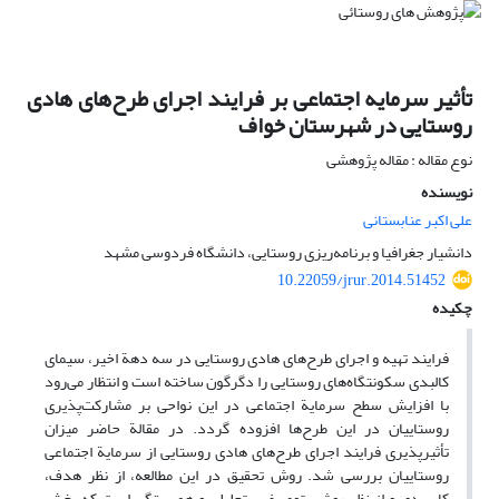
تأثیر سرمایه اجتماعی بر فرایند اجرای طرح‌های هادی
روستایی در شهرستان خواف
نوع مقاله : مقاله پژوهشی
نویسنده
علی اکبر عنابستانی
دانشیار جغرافیا و برنامه‌ریزی روستایی، دانشگاه فردوسی مشهد
10.22059/jrur.2014.51452
چکیده
فرایند تهیه و اجرای طرح‌های هادی روستایی در سه دهة اخیر، سیمای
کالبدی سکونتگاه‌های روستایی را دگرگون ساخته است و انتظار می‌رود
با افزایش سطح سرمایة اجتماعی در این نواحی بر مشارکت‌پذیری
روستاییان در این طرح‌ها افزوده گردد. در مقالة حاضر میزان
تأثیرپذیری فرایند اجرای طرح‌های هادی روستایی از سرمایة اجتماعی
روستاییان بررسی شد. روش تحقیق در این مطالعه، از نظر هدف،
کاربردی و از نظر روش، توصیفی- تحلیلی و همبستگی است که بخش