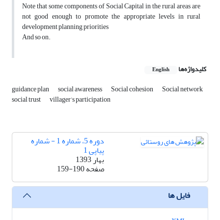
Note that some components of Social Capital in the rural areas are
not good enough to promote the appropriate levels in rural
development planning priorities
And so on.
کلیدواژه‌ها
English
guidance plan
social awareness
Social cohesion
Social network
social trust
villager’s participation
دوره 5، شماره 1 - شماره
پیاپی 1
بهار 1393
صفحه
159-190
فایل ها