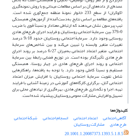
عمده‌ای از داده‌های آن بر اساس مطالعات میدانی و با روش نمونه‌گیری
(کوکران) از سطح 233 خانوار نمونة منطقه جمع‌آوری شده است.
یافته‌های مطالعه بر اساس نتایج به‌دست‌آمده از آزمون‌های همبستگی
تیپ پیرسون نشان می‌دهند که ارتباطی معنا‌دار و نسبتاً قوی با ضریب
379/0 بین سرمایة اجتماعی روستاییان و فرایند اجرای طرح‌های هادی
روستایی وجود دارد. سرمایة اجتماعی روستاییان حدود 9/18 درصد
تغییرات متغیر وابسته را تبیین می‌کند و بین شاخص‌های سرمایة
اجتماعی، متغیر اعتماد اجتماعی به‌میزان 6/27 درصد بر روند اجرای
طرح هادی تأثیرگذار بوده است. در توزیع فضایی رابطة بین سرمایة
اجتماعی و روند اجرای طرح‌های هادی در چهار روستا، همبستگی
مستقیم و نسبتاً کاملی وجود دارد. با توجه به یافته‌ها، راهکارهایی
شامل تقویت سرمایة اجتماعی روستاییان با افزایش میزان اعتماد
اجتماعی آنان، برگزاری کارگاه‌های آموزشی در زمینة آشنایی با فرایند
تهیه، اجرا و نگه‌داری طرح‌های هادی، بهره‌گیری از نهادهای محلی برای
تسهیل و افزایش مشارکت عمومی روستاییان پیشنهاد شده است.
کلیدواژه‌ها
آگاهی اجتماعی
اعتماد اجتماعی
انسجام اجتماعی
شبکة اجتماعی
طرح هادی
مشارکت روستاییان
20.1001.1.20087373.1393.5.1.8.5