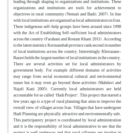
leading through shaping to organizations and institutions. These
organizations and institutions are tools for achievement to
objectives in rural community (Nemati and Badri, 2007). In line
with, local institutions are organized as local administrators in Iran.
These indigenous self-help groups have been around since 1998
with the Act of Establishing Self-sufficient local administrators
across the country (Farahani and Rostam Khani, 2011). According
to the latest statistics, Kermanshah province rank second in number
of local institutions across the country. Interestingly, Khorasane-
Razavi holds the largest number of local institutions in the country.
There are several activities set for local administrators by
government body. For example, different domains of activities
may range from social, economical, cultural, and environmental
issues but it may even go beyond these activities (Mahdavi and
Najafi Kani, 2005). Currently local administrators are held
accountable for so called “Hadi Project”. This project that started a
few years ago is a type of rural planning that aims to improve the
overall view of villages across Iran. Villages that have undergone
Hadi Planning are physically attractive and environmentally safe.
This participatory project is coordinated by local administration
and it is the responsibility of local administrative to see that the
project is well underway and that rural villagers are involve in