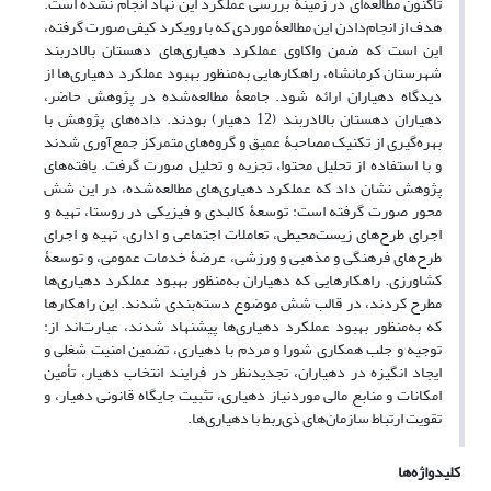
تاکنون مطالعه‌ای در زمینۀ بررسی عملکرد این نهاد انجام نشده است.
هدف از انجام‌دادن این مطالعۀ موردی که با رویکرد کیفی صورت گرفته،
این است که ضمن واکاوی عملکرد دهیاری‌های دهستان بالادربند
شهرستان کرمانشاه، راهکارهایی به‌منظور بهبود عملکرد دهیاری‌ها از
دیدگاه دهیاران ارائه شود. جامعۀ مطالعه‌شده در پژوهش حاضر،
دهیاران دهستان بالادربند (12 دهیار) بودند. داده‌های پژوهش با
بهره‌گیری از تکنیک مصاحبۀ عمیق و گروه‌های متمرکز جمع‌آوری شدند
و با استفاده از تحلیل‌ محتوا، تجزیه و تحلیل صورت گرفت. یافته‌های
پژوهش نشان داد که عملکرد دهیاری‌های مطالعه‌شده، در این شش
محور صورت گرفته است: توسعۀ کالبدی و فیزیکی در روستا، تهیه و
اجرای طرح‌های زیست‌محیطی، تعاملات اجتماعی و اداری، تهیه و اجرای
طرح‌های فرهنگی و مذهبی و ورزشی، عرضۀ خدمات عمومی، و توسعۀ
کشاورزی. راهکارهایی که دهیاران به‌منظور بهبود عملکرد دهیاری‌ها
مطرح کردند، در قالب شش موضوع دسته‌بندی شدند. این راهکارها
که به‌منظور بهبود عملکرد دهیاری‌ها پیشنهاد شدند، عبارت‌اند از:
توجیه و جلب همکاری شورا و مردم با دهیاری، تضمین امنیت شغلی و
ایجاد انگیزه در دهیاران، تجدید‌نظر در فرایند انتخاب دهیار، تأمین
امکانات و منابع مالی مورد‌نیاز دهیاری، تثبیت جایگاه قانونی دهیار، و
تقویت ارتباط سازمان‌های ذی‌ربط با دهیاری‌ها.
کلیدواژه‌ها