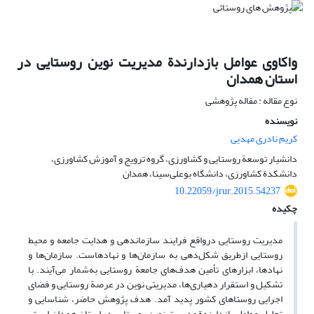
واکاوی عوامل بازدارندة مدیریت نوین روستایی در
استان همدان
نوع مقاله : مقاله پژوهشی
نویسنده
کریم نادری مهدیی
‌دانشیار توسعة روستایی و کشاورزی، گروه ترویج و آموزش کشاورزی،
دانشکدة کشاورزی، دانشگاه بوعلی‌سینا، همدان
10.22059/jrur.2015.54237
چکیده
مدیریت روستایی درواقع فرایند سازماندهی و هدایت جامعه و محیط
روستایی ازطریق شکل‌دهی به سازمان‌ها و نهادهاست. سازمان‌‌ها و
نهادها، ابزارهای تأمین هدف‌‌های جامعة روستایی به‌شمار می‌آیند. با
تشکیل و استقرار دهیاری‌‌ها، مدیریتی نوین در عرصة روستایی و فضای
اجرایی روستاهای کشور پدید آمد. هدف پژوهش حاضر، شناسایی و
تحلیل عوامل بازدارندة مدیریت نوین روستایی در استان همدان است.