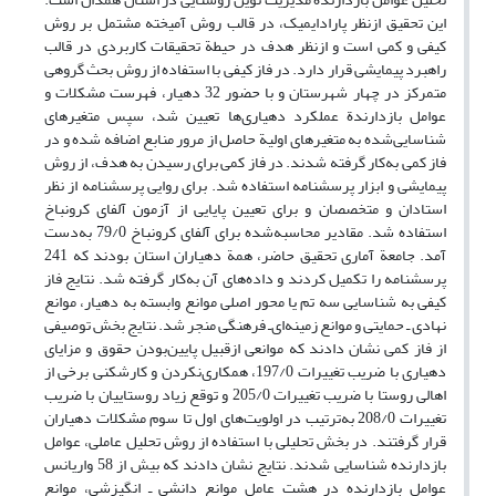
این تحقیق ازنظر پارادایمیک، در قالب روش آمیخته مشتمل بر روش
کیفی و کمی است و ازنظر هدف در حیطة تحقیقات کاربردی در قالب
راهبرد پیمایشی قرار دارد. در فاز کیفی با استفاده از روش بحث گروهی
متمرکز در چهار شهرستان و با حضور 32 دهیار، فهرست مشکلات و
عوامل بازدارندة عملکرد دهیاری‌‌ها تعیین شد، سپس متغیرهای
شناسایی‌شده به متغیرهای اولیة حاصل از مرور منابع اضافه شده و در
فاز کمی به‌کار گرفته شدند. در فاز کمی برای رسیدن به هدف، از روش
پیمایشی و ابزار پرسشنامه استفاده شد. برای روایی پرسشنامه از نظر
استادان و متخصصان و برای تعیین پایایی از آزمون آلفای کرونباخ
استفاده شد. مقادیر محاسبه‌شده برای آلفای کرونباخ 79/0 به‌دست
آمد. جامعة آماری تحقیق حاضر، همة دهیاران استان بودند که 241
پرسشنامه را تکمیل کردند و داده‌های آن به‌کار گرفته شد. نتایج فاز
کیفی به شناسایی سه تم یا محور اصلی موانع وابسته به دهیار، موانع
نهادی ـ حمایتی و موانع زمینه‌‌ای‌ـ‌ فرهنگی منجر شد. نتایج بخش توصیفی
از فاز کمی نشان دادند که موانعی ازقبیل پایین‌بودن حقوق و مزایای
دهیاری با ضریب تغییرات 197/0، همکاری‌نکردن و کارشکنی برخی از
اهالی روستا با ضریب تغییرات 205/0 و توقع زیاد روستاییان با ضریب
تغییرات 208/0 به‌ترتیب در اولویت‌‌های اول تا سوم مشکلات دهیاران
قرار گرفتند. در بخش تحلیلی با استفاده از روش تحلیل عاملی، عوامل
بازدارنده شناسایی شدند. نتایج نشان دادند که بیش از 58 واریانس
عوامل بازدارنده در هشت عامل موانع دانشی ـ انگیزشی، موانع