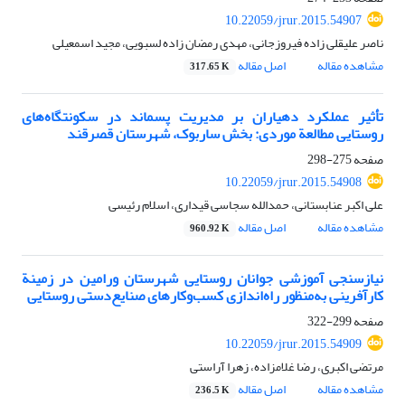
10.22059/jrur.2015.54907
ناصر علیقلی زاده فیروزجانی، مهدی رمضان زاده لسبویی، مجید اسمعیلی
مشاهده مقاله
اصل مقاله
317.65 K
تأثیر عملکرد دهیاران بر مدیریت پسماند در سکونتگاه‌های
روستایی مطالعة موردی: بخش ساربوک، شهرستان قصرقند
صفحه
275-298
10.22059/jrur.2015.54908
علی اکبر عنابستانی، حمدالله سجاسی قیداری، اسلام رئیسی
مشاهده مقاله
اصل مقاله
960.92 K
نیازسنجی آموزشی جوانان روستایی شهرستان ورامین در زمینة
کارآفرینی به‌منظور راه‌اندازی کسب‌و‌کارهای صنایع‌دستی روستایی
صفحه
299-322
10.22059/jrur.2015.54909
مرتضی اکبری، رضا غلامزاده، زهرا آراستی
مشاهده مقاله
اصل مقاله
236.5 K