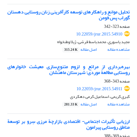
تحلیل موانع و راهکارهای توسعه‏ کارآفرینی زنان روستایی دهستان
گوراب ‏پس فومن
صفحه
323-342
10.22059/jrur.2015.54910
مجید یاسوری، محمدباسط قرشی، ژیلا وطنخواه
مشاهده مقاله
اصل مقاله
315.24 K
بهره‌برداری از مراتع و لزوم متنوع‌سازی معیشت خانوارهای
روستایی مطالعة موردی: شهرستان ماهنشان
صفحه
343-368
10.22059/jrur.2015.54911
کبری کریمی، اسماعیل کرمی دهکردی
مشاهده مقاله
اصل مقاله
281.33 K
ارزیابی تأثیرات اجتماعی- اقتصادی بازارچة مرزی سِرو بر توسعة
مناطق روستایی پیرامون
صفحه
369-388