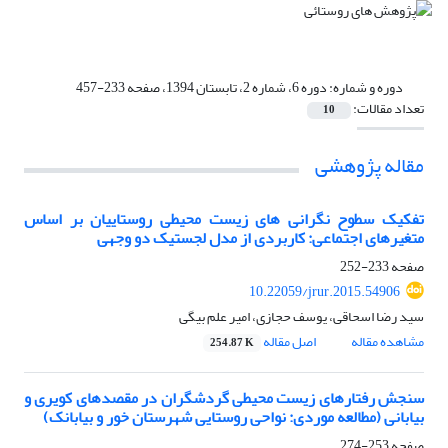
دوره و شماره:
دوره 6، شماره 2، تابستان 1394، صفحه 233-457
تعداد مقالات:
10
مقاله پژوهشی
تفکیک سطوح نگرانی های زیست محیطی روستاییان بر اساس
متغیرهای اجتماعی: کاربردی از مدل لجستیک دو وجهی
صفحه
233-252
10.22059/jrur.2015.54906
سید رضا اسحاقی، یوسف حجازی، امیر علم بیگی
مشاهده مقاله
اصل مقاله
254.87 K
سنجش رفتارهای زیست محیطی گردشگران در مقصدهای کویری و
بیابانی (مطالعه موردی: نواحی روستایی شهرستان خور و بیابانک)
صفحه
253-274