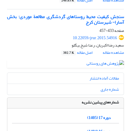
مشاهده مقاله
اصل مقاله
248.85 K
سنجش کیفیت محیط روستاهای گردشگری مطالعة موردی: بخش
آسارا- شهرستان کرج
صفحه
433-457
10.22059/jrur.2015.54916
سعید رضا اکبریان، رعنا شیخ بیگلو
مشاهده مقاله
اصل مقاله
302.7 K
مقالات آماده انتشار
شماره جاری
شماره‌های پیشین نشریه
دوره 17 (1405)