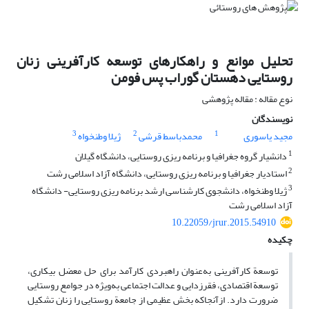
تحلیل موانع و راهکارهای توسعه‏ کارآفرینی زنان
روستایی دهستان گوراب ‏پس فومن
نوع مقاله : مقاله پژوهشی
نویسندگان
3
2
1
مجید یاسوری
محمدباسط قرشی
ژیلا وطنخواه
1
دانشیار گروه جغرافیا و برنامه ریزی روستایی، دانشگاه گیلان
2
استادیار جغرافیا و برنامه ریزی روستایی، دانشگاه آزاد اسلامی رشت
3
ژیلا وطنخواه، دانشجوی کارشناسی ارشد برنامه ریزی روستایی- دانشگاه
آزاد اسلامی رشت
10.22059/jrur.2015.54910
چکیده
توسعة کارآفرینی به‌عنوان راهبردی کارآمد برای حل معضل بیکاری،
توسعة اقتصادی، فقرزدایی و عدالت اجتماعی به‌ویژه در جوامع روستایی
ضرورت دارد. ازآنجاکه بخش عظیمی از جامعة روستایی را زنان تشکیل