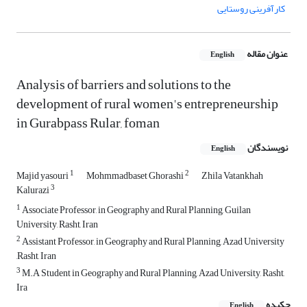
کارآفرینی روستایی
عنوان مقاله
English
Analysis of barriers and solutions to the
development of rural women's entrepreneurship
in Gurabpass Rular, foman
نویسندگان
English
1
2
Majid yasouri
Mohmmadbaset Ghorashi
Zhila Vatankhah
3
Kalurazi
1
Associate Professor, in Geography and Rural Planning, Guilan
University, Rasht, Iran
2
Assistant Professor, in Geography and Rural Planning, Azad University
,Rasht, Iran
3
M.A Student in Geography and Rural Planning, Azad University, Rasht,
Ira
چکیده
English