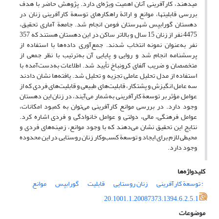
می‏دهند، کارآفرینی آنان اهمیت ویژه‌ای دارد. پژوهش حاضر با هدف
بررسی قابلیت‎ها، موانع و ارائة راهکارهای توسعة کارآفرینی زنان در
دهستان گوراب‏پس شهرستان فومن انجام شد. جامعة آماری تحقیق،
4475 نفر از زنان 15 سال و بالاتر ساکن در این دهستان هستند که 357
نفر به‌عنوان نمونه انتخاب شدند. جمع‌آوری داده ها با استفاده از
پرسشنامه انجام شد و روایی و پایایی آن به‌ترتیب با نظر جمعی از
متخصصان و ضریب آلفای کرونباخ تأیید شد. اطلاعات به‌دست‌آمده با
استفاده از مدل تحلیل عاملی تجزیه و تحلیل شد. یافته‌ها نشان دادند
سه عامل انگیزش و پشتکار، قابلیت‌های طبیعی و قابلیت‌های فردی که از
عوامل مؤثر بر توسعة کارآفرینی به‌شمار می‌آیند، در زنان این دهستان
وجود دارد. در بررسی موانع کارآفرینی می‌توان به کمبود امکانات،
عوامل فرهنگی، مالی، دولتی و عوامل خانوادگی و فردی اشاره کرد.
نتایج این تحقیق نشان می‌دهند که با وجود موانع، زمینه‌های فردی و
محیطی لازم برای ایجاد و توسعة کسب‌وکار زنان روستایی در این محدوده
وجود دارد.
کلیدواژه‌ها
: توسعة کارآفرینی
زنان روستایی
قابلیت
گوراب‏پس
موانع
20.1001.1.20087373.1394.6.2.5.1
موضوعات