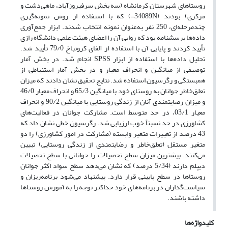
روستاهای شهرستان کرمانشاه (سه بخش سرفیروزآباد، ماهی‌دشت و
مرکزی) بودند (34089N=) که با استفاده از روش نمونه‌گیری
چندمرحله‌ای، 250 نفر به‌عنوان نمونه انتخاب شدند. ابزار جمع‌آوری
داده‌ها پرسشنامه بود که روایی آن را اعضای هیئت علمی دانشگاه رازی
تأیید کردند و پایایی آن با استفاده از آلفای کرونباخ 79/0 تأیید شد.
تحلیل داده‌ها با استفاده از ابزار SPSS انجام شد. در بخش آمار
توصیفی از میانگین و انحراف معیار و در بخش آمار استنباطی از
همبستگی و رگرسیون استفاده شد. نتایج تحقیق نشان دادند که میزان
تعلق‌خاطر جوانان به روستای خود با میانگین 65/3 و انحراف معیار 46/0
و میزان رضایتمندی آنان از زندگی روستایی با میانگین 90/2 و انحراف
معیار 03/1، در حد متوسط است. مشارکت جوانان در فعالیت‌‌های
کشاورزی در حد نسبتاً خوب ارزیابی شد. رگرسیون خطی نشان داد که
43 درصد از تغییرات متغیر وابسته (مشارکت در امور کشاورزی) را دو
متغیر مستقل (تعلق‌خاطر و رضایتمندی از زندگی روستایی) تبیین
می‌کنند. بیشترین میزان سطح تحصیلات را جوانانی با سطح تحصیلات
دیپلم دارند (5/34 درصد) که نشان می‌دهد سطح سواد اکثر جوانان
روستاها در سطح پایینی قرار دارد. پیشنهاد می‌شود برنامه‌ریزان و
سیاست‌گذاران در برنامه‌های خود حداکثر توجه را به آموزش روستاها
داشته باشند.
کلیدواژه‌ها